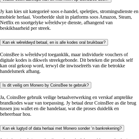
Jy kan kies uit kategorieë soos e-handel, speletjies, stromingsdienste en
mobiele herlaai. Voorbeelde sluit in platforms soos Amazon, Steam,
Netflix en soortgelyke wêreldwye dienste, afhangend van
beskikbaarheid per streek.
Kan ek wêreldwyd betaal, en is alle kodes oral bruikbaar?
CoinsBee is wêreldwyd toeganklik, maar individuele vouchers of
digitale kodes is dikwels streekgebonde. Dit beteken die produk self
kan oral gekoop word, terwyl die inwisselreëls van die betrokke
handelsmerk afhang.
Is dit veilig om Monero by CoinsBee te gebruik?
Ja, CoinsBee gebruik veilige betaalverwerking en verskaf amptelike
brandkodes waar van toepassing. Jy betaal deur CoinsBee as die brug
tussen jou wallet en die handelaar, wat die proses duidelik en
beheerbaar hou.
Kan ek lugtyd of data herlaai met Monero sonder ’n bankrekening?