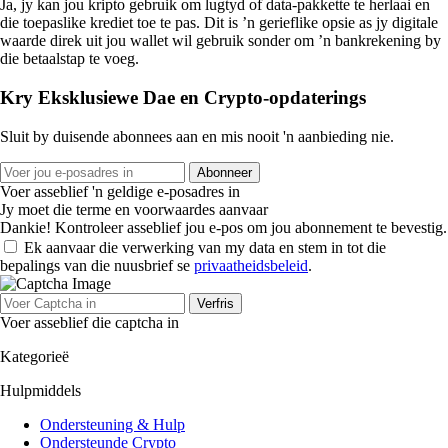
Ja, jy kan jou kripto gebruik om lugtyd of data-pakkette te herlaai en
die toepaslike krediet toe te pas. Dit is ’n gerieflike opsie as jy digitale
waarde direk uit jou wallet wil gebruik sonder om ’n bankrekening by
die betaalstap te voeg.
Kry Eksklusiewe Dae en Crypto-opdaterings
Sluit by duisende abonnees aan en mis nooit 'n aanbieding nie.
Abonneer
Voer asseblief 'n geldige e-posadres in
Jy moet die terme en voorwaardes aanvaar
Dankie! Kontroleer asseblief jou e-pos om jou abonnement te bevestig.
Ek aanvaar die verwerking van my data en stem in tot die
bepalings van die nuusbrief se
privaatheidsbeleid
.
Verfris
Voer asseblief die captcha in
Kategorieë
Hulpmiddels
Ondersteuning & Hulp
Ondersteunde Crypto