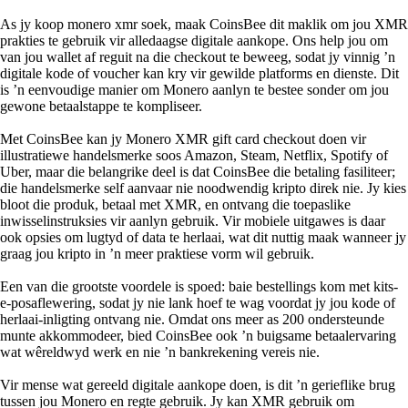
As jy koop monero xmr soek, maak CoinsBee dit maklik om jou XMR
prakties te gebruik vir alledaagse digitale aankope. Ons help jou om
van jou wallet af reguit na die checkout te beweeg, sodat jy vinnig ’n
digitale kode of voucher kan kry vir gewilde platforms en dienste. Dit
is ’n eenvoudige manier om Monero aanlyn te bestee sonder om jou
gewone betaalstappe te kompliseer.
Met CoinsBee kan jy Monero XMR gift card checkout doen vir
illustratiewe handelsmerke soos Amazon, Steam, Netflix, Spotify of
Uber, maar die belangrike deel is dat CoinsBee die betaling fasiliteer;
die handelsmerke self aanvaar nie noodwendig kripto direk nie. Jy kies
bloot die produk, betaal met XMR, en ontvang die toepaslike
inwisselinstruksies vir aanlyn gebruik. Vir mobiele uitgawes is daar
ook opsies om lugtyd of data te herlaai, wat dit nuttig maak wanneer jy
graag jou kripto in ’n meer praktiese vorm wil gebruik.
Een van die grootste voordele is spoed: baie bestellings kom met kits-
e-posaflewering, sodat jy nie lank hoef te wag voordat jy jou kode of
herlaai-inligting ontvang nie. Omdat ons meer as 200 ondersteunde
munte akkommodeer, bied CoinsBee ook ’n buigsame betaalervaring
wat wêreldwyd werk en nie ’n bankrekening vereis nie.
Vir mense wat gereeld digitale aankope doen, is dit ’n gerieflike brug
tussen jou Monero en regte gebruik. Jy kan XMR gebruik om