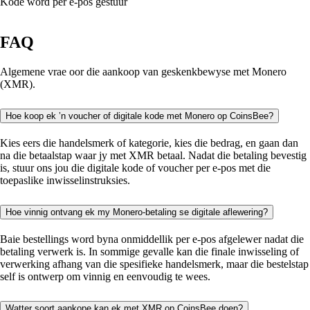
Kode word per e-pos gestuur
FAQ
Algemene vrae oor die aankoop van geskenkbewyse met Monero
(XMR).
Hoe koop ek ’n voucher of digitale kode met Monero op CoinsBee?
Kies eers die handelsmerk of kategorie, kies die bedrag, en gaan dan
na die betaalstap waar jy met XMR betaal. Nadat die betaling bevestig
is, stuur ons jou die digitale kode of voucher per e-pos met die
toepaslike inwisselinstruksies.
Hoe vinnig ontvang ek my Monero-betaling se digitale aflewering?
Baie bestellings word byna onmiddellik per e-pos afgelewer nadat die
betaling verwerk is. In sommige gevalle kan die finale inwisseling of
verwerking afhang van die spesifieke handelsmerk, maar die bestelstap
self is ontwerp om vinnig en eenvoudig te wees.
Watter soort aankope kan ek met XMR op CoinsBee doen?