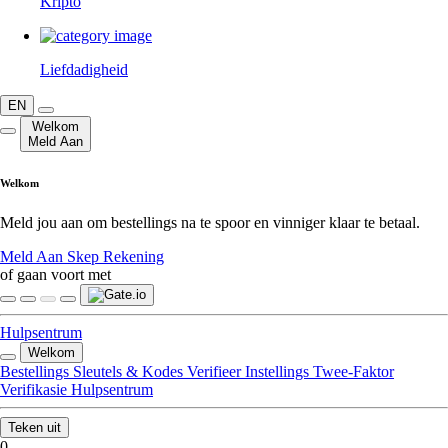
Kripto
Liefdadigheid
EN
Welkom
Meld Aan
Welkom
Meld jou aan om bestellings na te spoor en vinniger klaar te betaal.
Meld Aan
Skep Rekening
of gaan voort met
Hulpsentrum
Welkom
Bestellings
Sleutels & Kodes
Verifieer
Instellings
Twee-Faktor
Verifikasie
Hulpsentrum
Teken uit
0