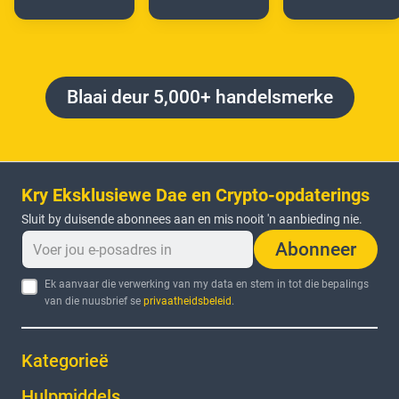
Blaai deur 5,000+ handelsmerke
Kry Eksklusiewe Dae en Crypto-opdaterings
Sluit by duisende abonnees aan en mis nooit 'n aanbieding nie.
Abonneer
Ek aanvaar die verwerking van my data en stem in tot die bepalings
van die nuusbrief se
privaatheidsbeleid
.
Kategorieë
Hulpmiddels