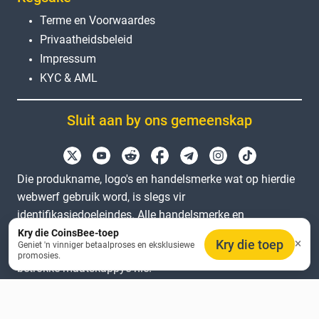
Terme en Voorwaardes
Privaatheidsbeleid
Impressum
KYC & AML
Sluit aan by ons gemeenskap
Die produkname, logo's en handelsmerke wat op hierdie
webwerf gebruik word, is slegs vir
identifikasiedoeleindes. Alle handelsmerke en
geregistreerde handelsmerke is die eiendom van hul
Kry die CoinsBee-toep
Kry die toep
Geniet 'n vinniger betaalproses en eksklusiewe
onderskeie eienaars. Coinsbee is nie geaffilieer met die
promosies.
betrokke maatskappye nie.