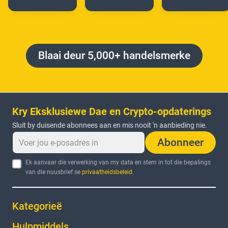
Blaai deur 5,000+ handelsmerke
Kry Eksklusiewe Dae en Crypto-opdaterings
Sluit by duisende abonnees aan en mis nooit 'n aanbieding nie.
Abonneer
Ek aanvaar die verwerking van my data en stem in tot die bepalings
van die nuusbrief se
privaatheidsbeleid
.
Kategorieë
Hulpmiddels