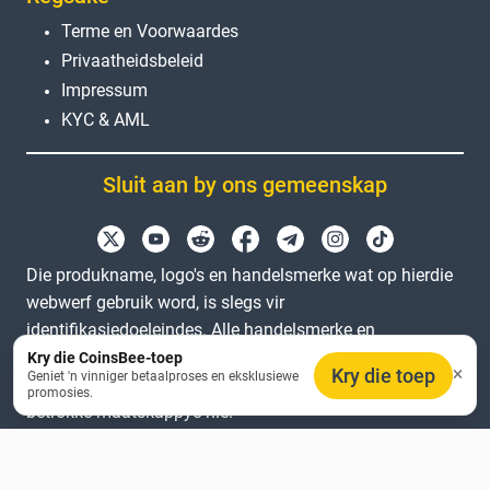
Terme en Voorwaardes
Privaatheidsbeleid
Impressum
KYC & AML
Sluit aan by ons gemeenskap
Die produkname, logo's en handelsmerke wat op hierdie
webwerf gebruik word, is slegs vir
identifikasiedoeleindes. Alle handelsmerke en
geregistreerde handelsmerke is die eiendom van hul
Kry die CoinsBee-toep
Kry die toep
Geniet 'n vinniger betaalproses en eksklusiewe
onderskeie eienaars. Coinsbee is nie geaffilieer met die
promosies.
betrokke maatskappye nie.