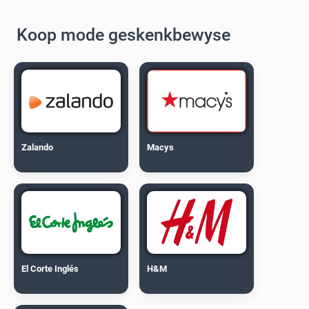
Koop mode geskenkbewyse
Zalando
Macys
El Corte Inglés
H&M