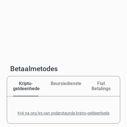
Betaalmetodes
Kripto-
Beursiedienste
Fiat
geldeenhede
Betalings
Kyk na ons lys van ondersteunde kripto-geldeenhede