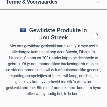
Terme & Voorwaardes
Gewildste Produkte in
Jou Streek
Met ons gewildste geskenkkaarte kan jy 'n wye reeks
alledaagse items aankoop deur Bitcoin, Ethereum,
Litecoin, Solana en 200+ ander kripto-geldeenhede te
gebruik. Of jy nou maandelikse intekeninge vir musiek-
en videostroomdienste wil dek of huishoudelike goedere,
tegnologiesespeletjies of boeke wil koop, ons het jou
gedek. Jy kan byvoorbeeld maklik 'n Amazon-
geskenkkaart met Bitcoin of ander kripto's koop om byna
alles wat jy nodig het, te bekom!