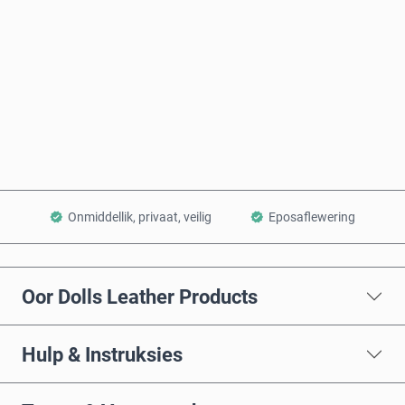
Koop nou
Voeg by Mandjie
Onmiddellik, privaat, veilig
Eposaflewering
Oor Dolls Leather Products
Hulp & Instruksies