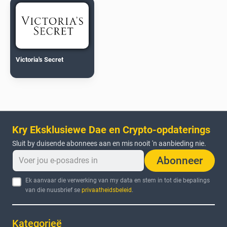
Victoria's Secret
Kry Eksklusiewe Dae en Crypto-opdaterings
Sluit by duisende abonnees aan en mis nooit 'n aanbieding nie.
Abonneer
Ek aanvaar die verwerking van my data en stem in tot die bepalings
van die nuusbrief se
privaatheidsbeleid
.
Kategorieë