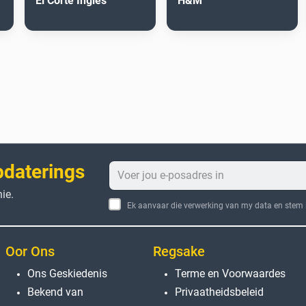
El Corte Inglés
H&M
pdaterings
ie.
Ek aanvaar die verwerking van my data en stem i
Oor Ons
Regsake
Ons Geskiedenis
Terme en Voorwaardes
Bekend van
Privaatheidsbeleid