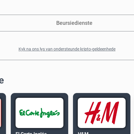
Beursiedienste
Kyk na ons lys van ondersteunde kripto-geldeenhede
e