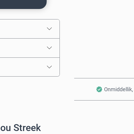
Beraamde prys
Onmiddellik, 
Jou Streek