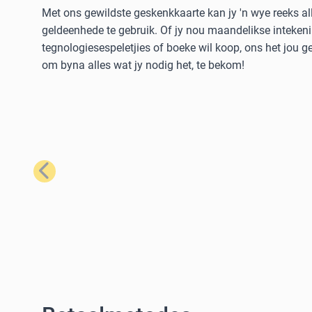
Met ons gewildste geskenkkaarte kan jy 'n wye reeks al
geldeenhede te gebruik. Of jy nou maandelikse intekeni
tegnologiesespeletjies of boeke wil koop, ons het jou 
om byna alles wat jy nodig het, te bekom!
Vorige