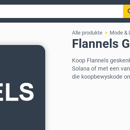
Alle produkte
Mode & 
Flannels 
Koop Flannels gesken
Solana of met een van 
die koopbewyskode onm
Kies streek
Kies ’n bedrag