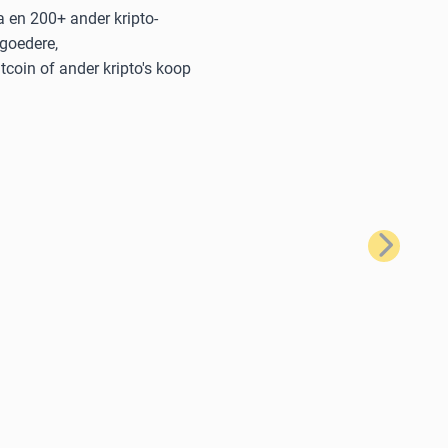
a en 200+ ander kripto-
 goedere,
coin of ander kripto's koop
Volgende