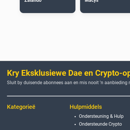
Zalando
Macys
Kry Eksklusiewe Dae en Crypto-o
Sluit by duisende abonnees aan en mis nooit 'n aanbieding n
Kategorieë
Hulpmiddels
Ondersteuning & Hulp
Ondersteunde Crypto