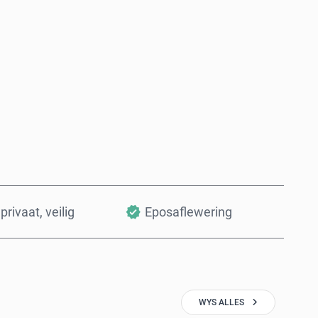
Koop nou
Voeg by Mandjie
privaat, veilig
Eposaflewering
WYS ALLES