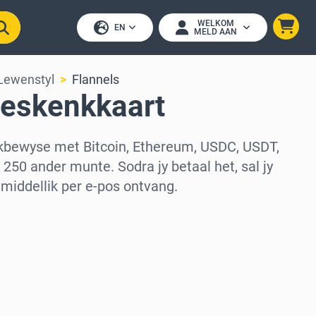
WELKOM
EN
MELD AAN
Lewenstyl
Flannels
Geskenkkaart
kbewyse met Bitcoin, Ethereum, USDC, USDT,
250 ander munte. Sodra jy betaal het, sal jy
iddellik per e-pos ontvang.