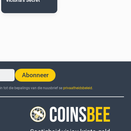
Victoria's Secret
Abonneer
n tot die bepalings van die nuusbrief se
privaatheidsbeleid
.