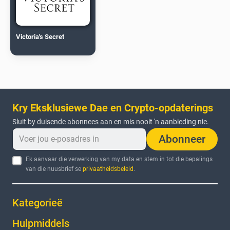
Victoria's Secret
Kry Eksklusiewe Dae en Crypto-opdaterings
Sluit by duisende abonnees aan en mis nooit 'n aanbieding nie.
Abonneer
Ek aanvaar die verwerking van my data en stem in tot die bepalings
van die nuusbrief se
privaatheidsbeleid
.
Kategorieë
Hulpmiddels