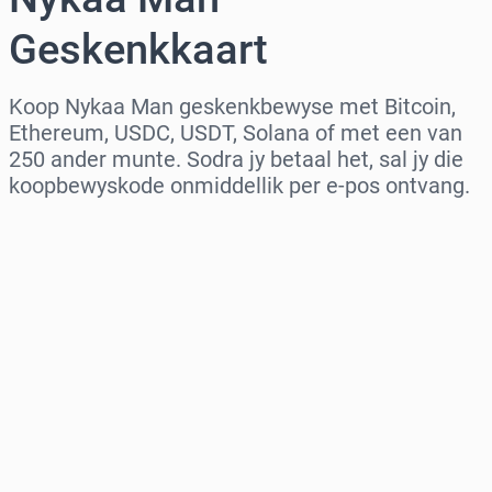
Geskenkkaart
Koop Nykaa Man geskenkbewyse met Bitcoin,
Ethereum, USDC, USDT, Solana of met een van
250 ander munte. Sodra jy betaal het, sal jy die
koopbewyskode onmiddellik per e-pos ontvang.
Kies streek
Kies ’n bedrag
Beraamde prys