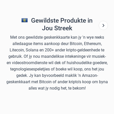
Gewildste Produkte in
Jou Streek
Met ons gewildste geskenkkaarte kan jy 'n wye reeks
alledaagse items aankoop deur Bitcoin, Ethereum,
Litecoin, Solana en 200+ ander kripto-geldeenhede te
gebruik. Of jy nou maandelikse intekeninge vir musiek-
en videostroomdienste wil dek of huishoudelike goedere,
tegnologiesespeletjies of boeke wil koop, ons het jou
gedek. Jy kan byvoorbeeld maklik 'n Amazon-
geskenkkaart met Bitcoin of ander kripto's koop om byna
alles wat jy nodig het, te bekom!