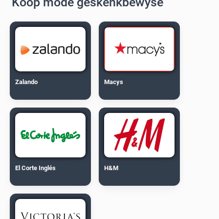
Koop mode geskenkbewyse
Zalando
Macys
El Corte Inglés
H&M