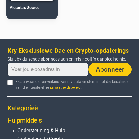
Victoria's Secret
Kry Eksklusiewe Dae en Crypto-opdaterings
Sluit by duisende abonnees aan en mis nooit 'n aanbieding nie.
Abonneer
Ek aanvaar die verwerking van my data en stem in tot die bepalings
van die nuusbrief se
privaatheidsbeleid
.
Kategorieë
Hulpmiddels
Ondersteuning & Hulp
Ondersteunde Crypto