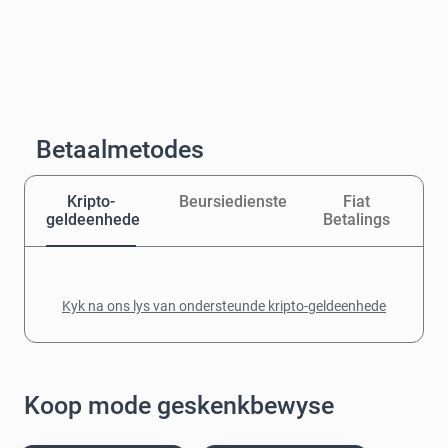
Betaalmetodes
Kripto-
Beursiedienste
Fiat
geldeenhede
Betalings
Kyk na ons lys van ondersteunde kripto-geldeenhede
Koop mode geskenkbewyse