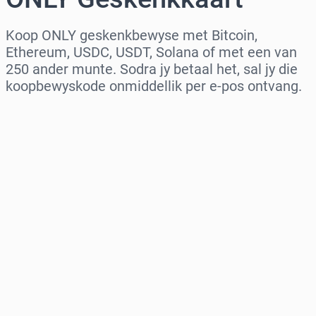
Koop ONLY geskenkbewyse met Bitcoin,
Ethereum, USDC, USDT, Solana of met een van
250 ander munte. Sodra jy betaal het, sal jy die
koopbewyskode onmiddellik per e-pos ontvang.
Kies streek
Kies ’n bedrag
Beraamde prys
Koop nou