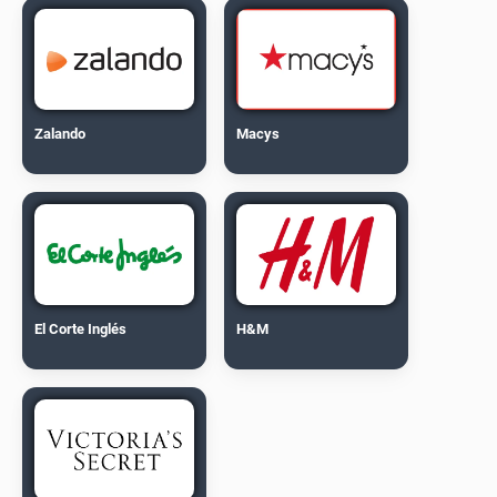
Zalando
Macys
El Corte Inglés
H&M