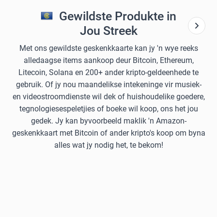
Gewildste Produkte in
Jou Streek
Met ons gewildste geskenkkaarte kan jy 'n wye reeks
alledaagse items aankoop deur Bitcoin, Ethereum,
Litecoin, Solana en 200+ ander kripto-geldeenhede te
gebruik. Of jy nou maandelikse intekeninge vir musiek-
en videostroomdienste wil dek of huishoudelike goedere,
tegnologiesespeletjies of boeke wil koop, ons het jou
gedek. Jy kan byvoorbeeld maklik 'n Amazon-
geskenkkaart met Bitcoin of ander kripto's koop om byna
alles wat jy nodig het, te bekom!