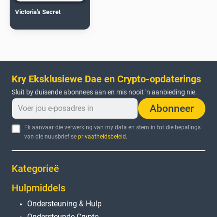
Victoria's Secret
Kry Eksklusiewe Dae en Crypto-opdaterings
Sluit by duisende abonnees aan en mis nooit 'n aanbieding nie.
Abonneer
Ek aanvaar die verwerking van my data en stem in tot die bepalings
van die nuusbrief se
privaatheidsbeleid
.
Kategorieë
Hulpmiddels
Ondersteuning & Hulp
Ondersteunde Crypto