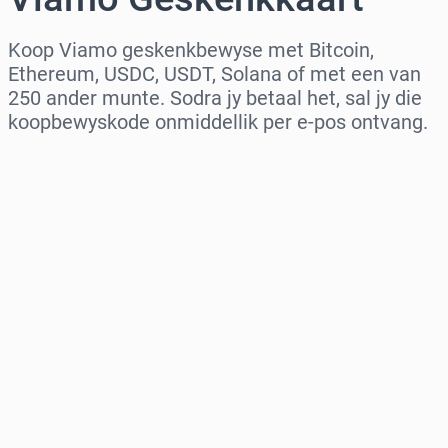
Koop Viamo geskenkbewyse met Bitcoin,
Ethereum, USDC, USDT, Solana of met een van
250 ander munte. Sodra jy betaal het, sal jy die
koopbewyskode onmiddellik per e-pos ontvang.
Kies streek
Kies ’n bedrag
Beraamde prys
Koop nou