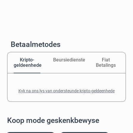
Betaalmetodes
Kripto-
Beursiedienste
Fiat
geldeenhede
Betalings
Kyk na ons lys van ondersteunde kripto-geldeenhede
Koop mode geskenkbewyse