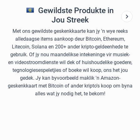
Gewildste Produkte in
Jou Streek
Met ons gewildste geskenkkaarte kan jy 'n wye reeks
alledaagse items aankoop deur Bitcoin, Ethereum,
Litecoin, Solana en 200+ ander kripto-geldeenhede te
gebruik. Of jy nou maandelikse intekeninge vir musiek-
en videostroomdienste wil dek of huishoudelike goedere,
tegnologiesespeletjies of boeke wil koop, ons het jou
gedek. Jy kan byvoorbeeld maklik 'n Amazon-
geskenkkaart met Bitcoin of ander kripto's koop om byna
alles wat jy nodig het, te bekom!