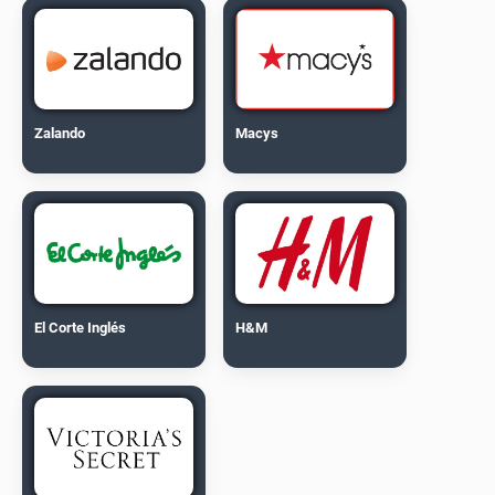
Zalando
Macys
El Corte Inglés
H&M