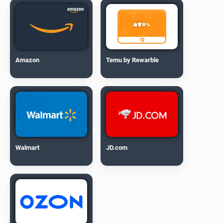
Amazon
Temu by Rewarble
Walmart
JD.com