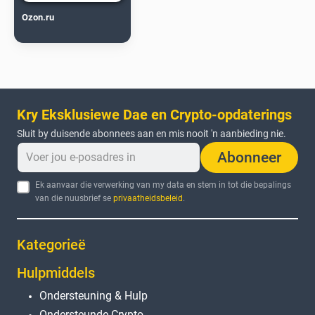
Ozon.ru
Kry Eksklusiewe Dae en Crypto-opdaterings
Sluit by duisende abonnees aan en mis nooit 'n aanbieding nie.
Abonneer
Ek aanvaar die verwerking van my data en stem in tot die bepalings
van die nuusbrief se
privaatheidsbeleid
.
Kategorieë
Hulpmiddels
Ondersteuning & Hulp
Ondersteunde Crypto