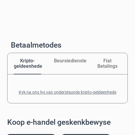
Betaalmetodes
Kripto-
Beursiedienste
Fiat
geldeenhede
Betalings
Kyk na ons lys van ondersteunde kripto-geldeenhede
Koop e-handel geskenkbewyse