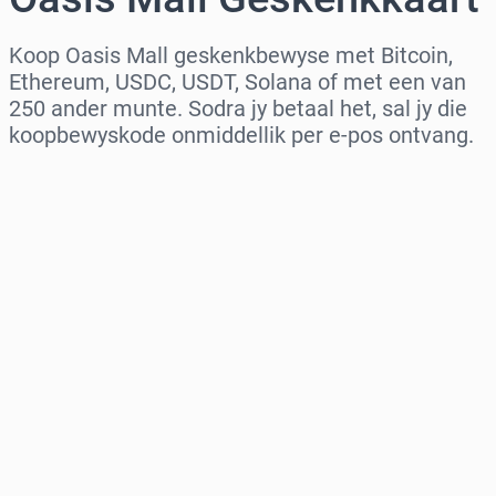
Koop Oasis Mall geskenkbewyse met Bitcoin,
Ethereum, USDC, USDT, Solana of met een van
250 ander munte. Sodra jy betaal het, sal jy die
koopbewyskode onmiddellik per e-pos ontvang.
Kies streek
Kies ’n bedrag
Beraamde prys
Koop nou