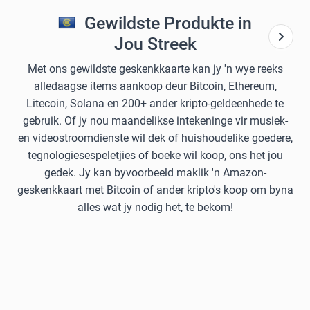
Gewildste Produkte in
Jou Streek
Met ons gewildste geskenkkaarte kan jy 'n wye reeks
alledaagse items aankoop deur Bitcoin, Ethereum,
Litecoin, Solana en 200+ ander kripto-geldeenhede te
gebruik. Of jy nou maandelikse intekeninge vir musiek-
en videostroomdienste wil dek of huishoudelike goedere,
tegnologiesespeletjies of boeke wil koop, ons het jou
gedek. Jy kan byvoorbeeld maklik 'n Amazon-
geskenkkaart met Bitcoin of ander kripto's koop om byna
alles wat jy nodig het, te bekom!