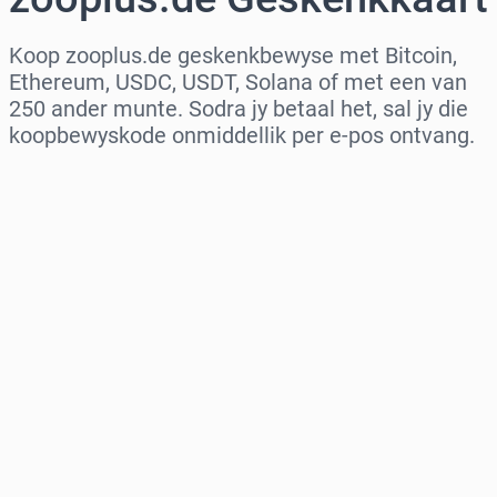
Koop zooplus.de geskenkbewyse met Bitcoin,
Ethereum, USDC, USDT, Solana of met een van
250 ander munte. Sodra jy betaal het, sal jy die
koopbewyskode onmiddellik per e-pos ontvang.
Kies streek
Kies ’n bedrag
Beraamde prys
Koop nou