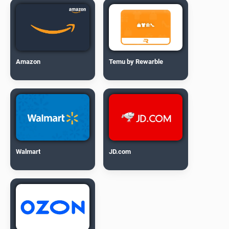
Amazon
Temu by Rewarble
Walmart
JD.com