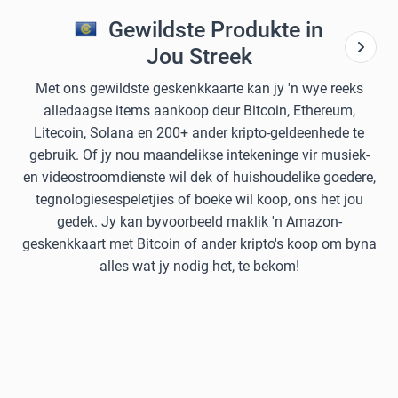
Gewildste Produkte in
Jou Streek
Met ons gewildste geskenkkaarte kan jy 'n wye reeks
alledaagse items aankoop deur Bitcoin, Ethereum,
Litecoin, Solana en 200+ ander kripto-geldeenhede te
gebruik. Of jy nou maandelikse intekeninge vir musiek-
en videostroomdienste wil dek of huishoudelike goedere,
tegnologiesespeletjies of boeke wil koop, ons het jou
gedek. Jy kan byvoorbeeld maklik 'n Amazon-
geskenkkaart met Bitcoin of ander kripto's koop om byna
alles wat jy nodig het, te bekom!