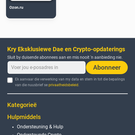
Ozon.ru
Kry Eksklusiewe Dae en Crypto-opdaterings
Sluit by duisende abonnees aan en mis nooit 'n aanbieding nie.
Abonneer
Ek aanvaar die verwerking van my data en stem in tot die bepalings
van die nuusbrief se
privaatheidsbeleid
.
Kategorieë
Hulpmiddels
Ondersteuning & Hulp
Ondersteunde Crypto