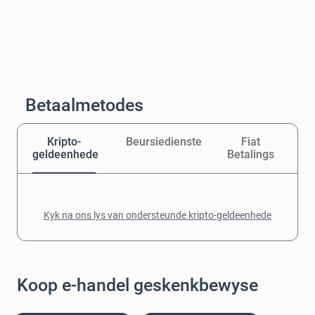
Betaalmetodes
Kripto-
Beursiedienste
Fiat
geldeenhede
Betalings
Kyk na ons lys van ondersteunde kripto-geldeenhede
Koop e-handel geskenkbewyse