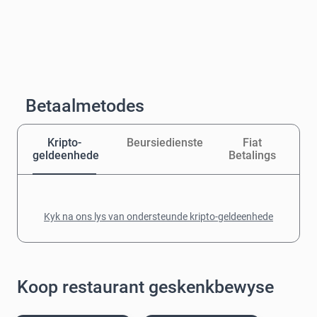
Betaalmetodes
Kripto-
Beursiedienste
Fiat
geldeenhede
Betalings
Kyk na ons lys van ondersteunde kripto-geldeenhede
Koop restaurant geskenkbewyse