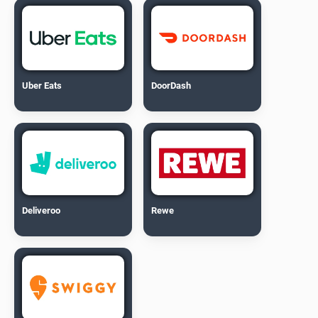
Uber Eats
DoorDash
Deliveroo
Rewe