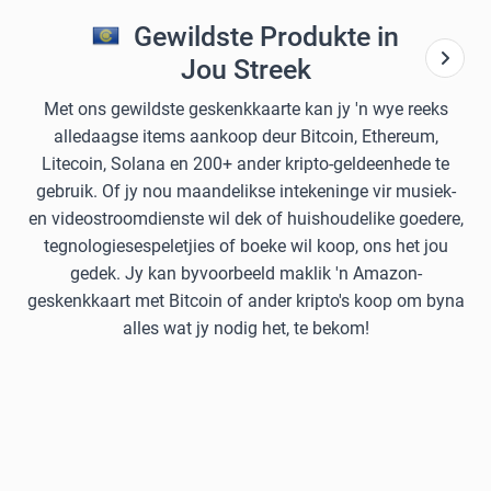
Gewildste Produkte in
Jou Streek
Met ons gewildste geskenkkaarte kan jy 'n wye reeks
alledaagse items aankoop deur Bitcoin, Ethereum,
Litecoin, Solana en 200+ ander kripto-geldeenhede te
gebruik. Of jy nou maandelikse intekeninge vir musiek-
en videostroomdienste wil dek of huishoudelike goedere,
tegnologiesespeletjies of boeke wil koop, ons het jou
gedek. Jy kan byvoorbeeld maklik 'n Amazon-
geskenkkaart met Bitcoin of ander kripto's koop om byna
alles wat jy nodig het, te bekom!