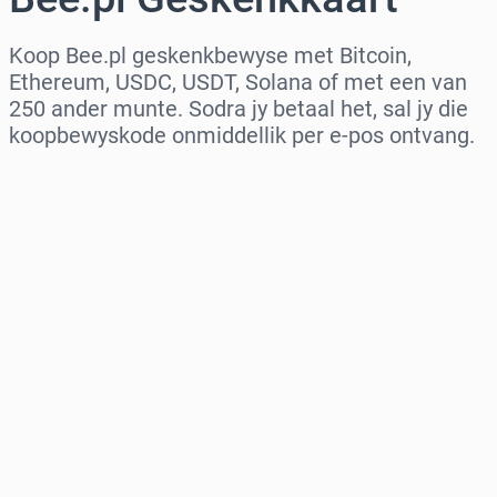
Koop Bee.pl geskenkbewyse met Bitcoin,
Ethereum, USDC, USDT, Solana of met een van
250 ander munte. Sodra jy betaal het, sal jy die
koopbewyskode onmiddellik per e-pos ontvang.
Kies streek
Kies ’n bedrag
Beraamde prys
Koop nou