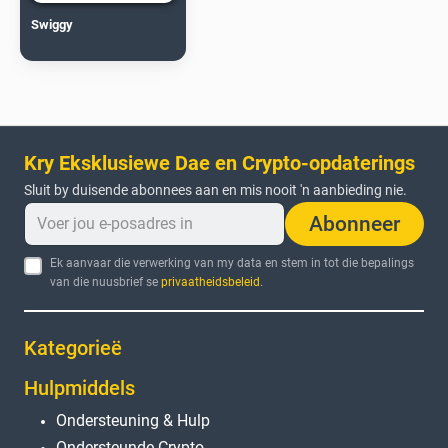
Swiggy
Kry Eksklusiewe Dae en Crypto-opdaterings
Sluit by duisende abonnees aan en mis nooit 'n aanbieding nie.
Abonneer
Ek aanvaar die verwerking van my data en stem in tot die bepalings
van die nuusbrief se
privaatheidsbeleid
.
Kategorieë
Hulpmiddels
Ondersteuning & Hulp
Ondersteunde Crypto