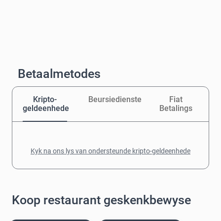
Betaalmetodes
Kripto-
Beursiedienste
Fiat
geldeenhede
Betalings
Kyk na ons lys van ondersteunde kripto-geldeenhede
Koop restaurant geskenkbewyse