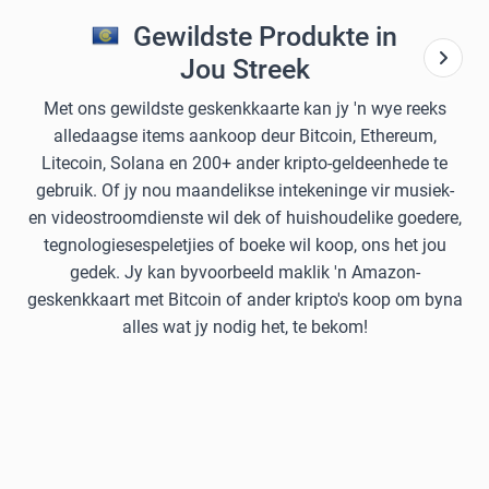
Gewildste Produkte in
Jou Streek
Met ons gewildste geskenkkaarte kan jy 'n wye reeks
alledaagse items aankoop deur Bitcoin, Ethereum,
Litecoin, Solana en 200+ ander kripto-geldeenhede te
gebruik. Of jy nou maandelikse intekeninge vir musiek-
en videostroomdienste wil dek of huishoudelike goedere,
tegnologiesespeletjies of boeke wil koop, ons het jou
gedek. Jy kan byvoorbeeld maklik 'n Amazon-
geskenkkaart met Bitcoin of ander kripto's koop om byna
alles wat jy nodig het, te bekom!