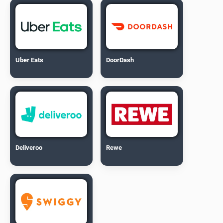
Uber Eats
DoorDash
Deliveroo
Rewe