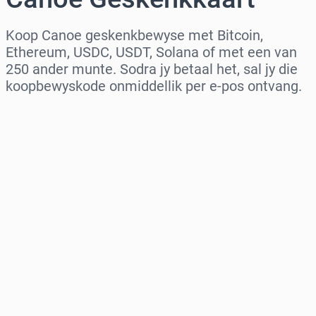
Koop Canoe geskenkbewyse met Bitcoin,
Ethereum, USDC, USDT, Solana of met een van
250 ander munte. Sodra jy betaal het, sal jy die
koopbewyskode onmiddellik per e-pos ontvang.
Kies streek
Kies ’n bedrag
Beraamde prys
Koop nou