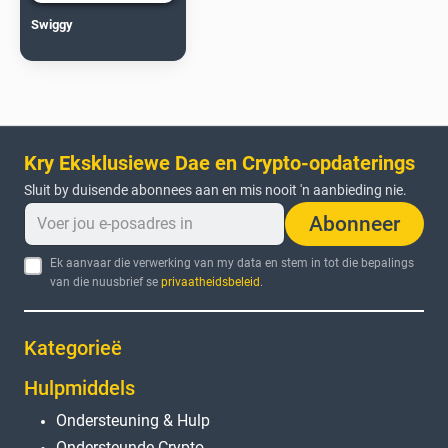
Swiggy
Kry Eksklusiewe Dae en Crypto-opdaterings
Sluit by duisende abonnees aan en mis nooit 'n aanbieding nie.
Abonneer
Ek aanvaar die verwerking van my data en stem in tot die bepalings
van die nuusbrief se
privaatheidsbeleid
.
Kategorieë
Hulpmiddels
Ondersteuning & Hulp
Ondersteunde Crypto