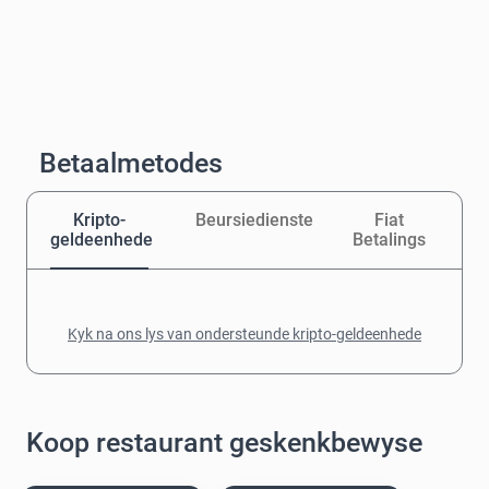
Betaalmetodes
Kripto-
Beursiedienste
Fiat
geldeenhede
Betalings
Kyk na ons lys van ondersteunde kripto-geldeenhede
Koop restaurant geskenkbewyse