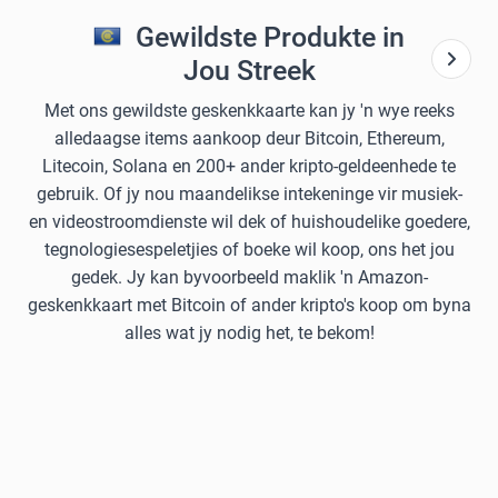
Gewildste Produkte in
Jou Streek
Met ons gewildste geskenkkaarte kan jy 'n wye reeks
alledaagse items aankoop deur Bitcoin, Ethereum,
Litecoin, Solana en 200+ ander kripto-geldeenhede te
gebruik. Of jy nou maandelikse intekeninge vir musiek-
en videostroomdienste wil dek of huishoudelike goedere,
tegnologiesespeletjies of boeke wil koop, ons het jou
gedek. Jy kan byvoorbeeld maklik 'n Amazon-
geskenkkaart met Bitcoin of ander kripto's koop om byna
alles wat jy nodig het, te bekom!