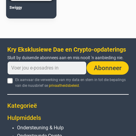
Swiggy
Kry Eksklusiewe Dae en Crypto-opdaterings
Sluit by duisende abonnees aan en mis nooit 'n aanbieding nie.
Abonneer
Ek aanvaar die verwerking van my data en stem in tot die bepalings
van die nuusbrief se
privaatheidsbeleid
.
Kategorieë
Hulpmiddels
Ondersteuning & Hulp
Ondersteunde Crypto