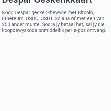
Koop Despar geskenkbewyse met Bitcoin,
Ethereum, USDC, USDT, Solana of met een van
250 ander munte. Sodra jy betaal het, sal jy die
koopbewyskode onmiddellik per e-pos ontvang.
Kies streek
Kies ’n bedrag
Beraamde prys
Koop nou