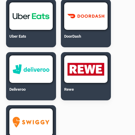
Uber Eats
DoorDash
Deliveroo
Rewe