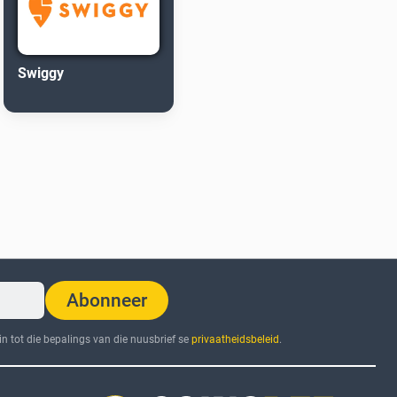
Swiggy
Abonneer
n tot die bepalings van die nuusbrief se
privaatheidsbeleid
.