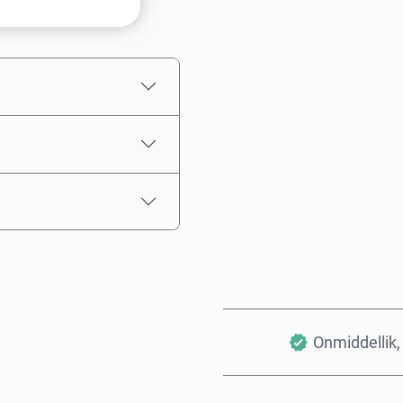
Kies ’n bedrag
Beraamde prys
Onmiddellik, 