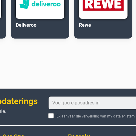
Deliveroo
Rewe
pdaterings
ie.
Ek aanvaar die verwerking van my data en stem i