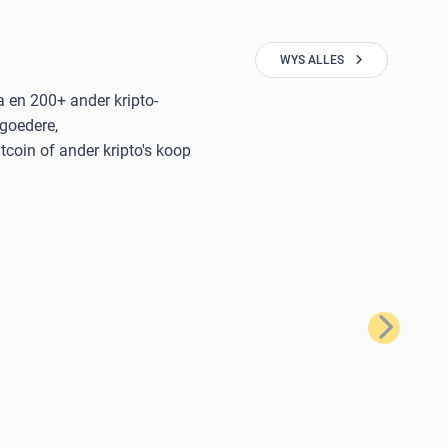
WYS ALLES
a en 200+ ander kripto-
 goedere,
coin of ander kripto's koop
Volgende