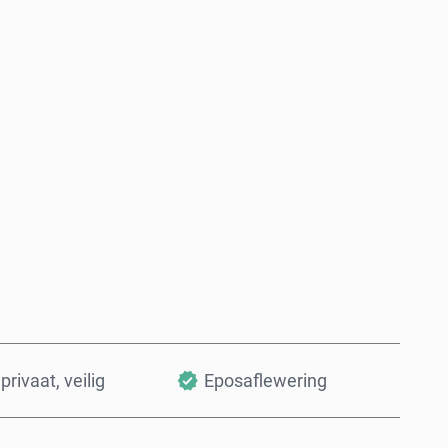
Koop nou
Voeg by Mandjie
privaat, veilig
Eposaflewering