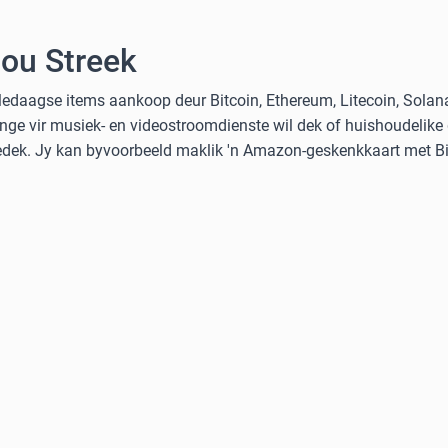
Jou Streek
ledaagse items aankoop deur Bitcoin, Ethereum, Litecoin, Solan
nge vir musiek- en videostroomdienste wil dek of huishoudelike
gedek. Jy kan byvoorbeeld maklik 'n Amazon-geskenkkaart met Bit