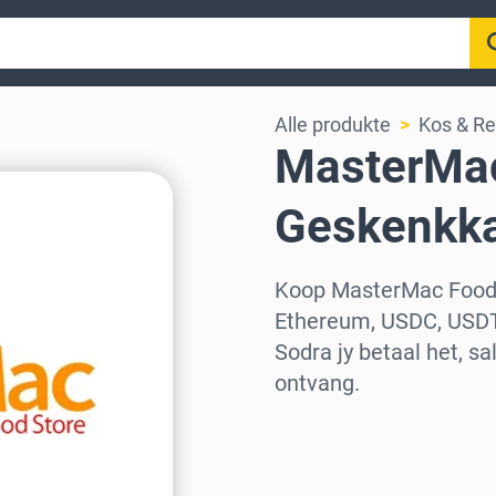
Alle produkte
Kos & Re
MasterMac
Geskenkka
Koop MasterMac Food 
Ethereum, USDC, USDT
Sodra jy betaal het, s
ontvang.
Kies streek