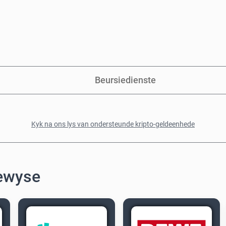
Beursiedienste
Kyk na ons lys van ondersteunde kripto-geldeenhede
ewyse