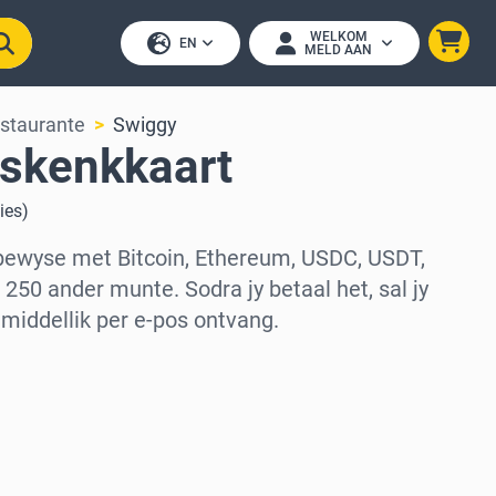
WELKOM
EN
MELD AAN
staurante
Swiggy
skenkkaart
ies
)
ewyse met Bitcoin, Ethereum, USDC, USDT,
250 ander munte. Sodra jy betaal het, sal jy
iddellik per e-pos ontvang.