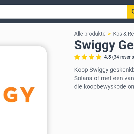
Alle produkte
Kos & Re
Swiggy Ge
4.8
(
34
resens
Koop Swiggy geskenkb
Solana of met een van 
die koopbewyskode onm
Kies streek
Kies ’n bedrag