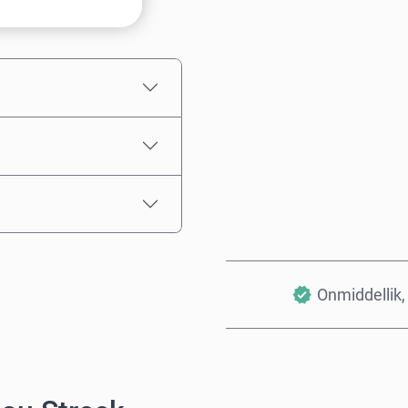
Beraamde prys
Onmiddellik, 