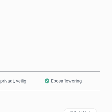
Koop nou
Voeg by Mandjie
privaat, veilig
Eposaflewering