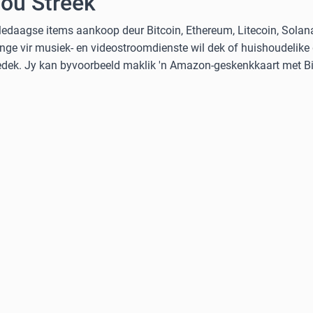
Jou Streek
ledaagse items aankoop deur Bitcoin, Ethereum, Litecoin, Solan
nge vir musiek- en videostroomdienste wil dek of huishoudelike
gedek. Jy kan byvoorbeeld maklik 'n Amazon-geskenkkaart met Bit