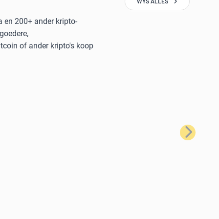
WYS ALLES
a en 200+ ander kripto-
 goedere,
coin of ander kripto's koop
Volgende