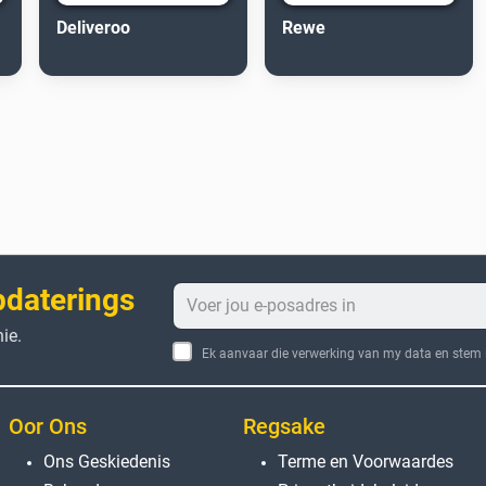
Deliveroo
Rewe
pdaterings
ie.
Ek aanvaar die verwerking van my data en stem i
Oor Ons
Regsake
Ons Geskiedenis
Terme en Voorwaardes