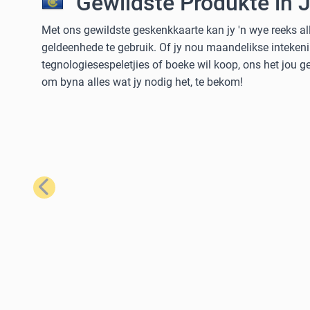
Gewildste Produkte in 
Met ons gewildste geskenkkaarte kan jy 'n wye reeks al
geldeenhede te gebruik. Of jy nou maandelikse intekeni
tegnologiesespeletjies of boeke wil koop, ons het jou 
om byna alles wat jy nodig het, te bekom!
Vorige