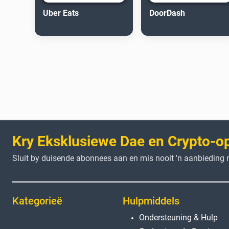
Uber Eats
DoorDash
Kry Eksklusiewe Dae en Crypto-o
Sluit by duisende abonnees aan en mis nooit 'n aanbieding n
Kategorieë
Hulpmiddels
Ondersteuning & Hulp