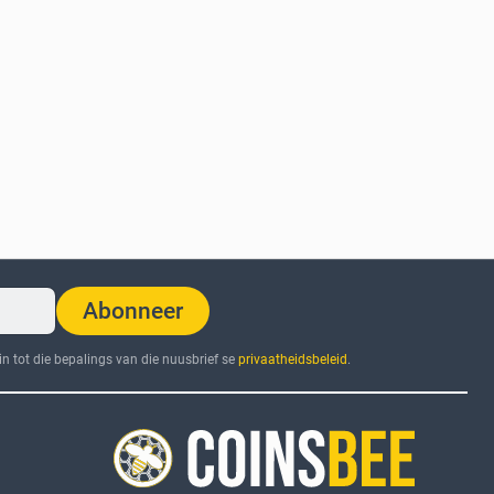
Abonneer
n tot die bepalings van die nuusbrief se
privaatheidsbeleid
.