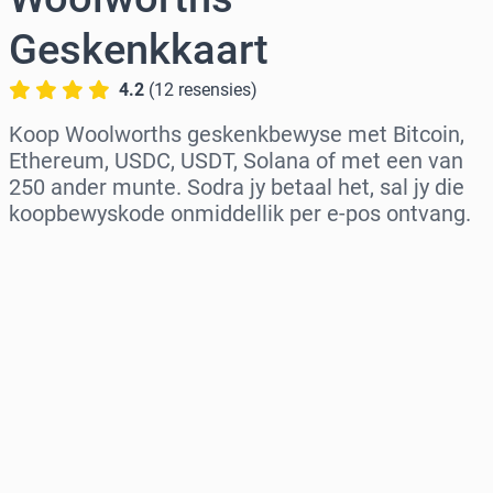
Geskenkkaart
4.2
(
12
resensies
)
Koop Woolworths geskenkbewyse met Bitcoin,
Ethereum, USDC, USDT, Solana of met een van
250 ander munte. Sodra jy betaal het, sal jy die
koopbewyskode onmiddellik per e-pos ontvang.
Kies streek
Kies ’n bedrag
Beraamde prys