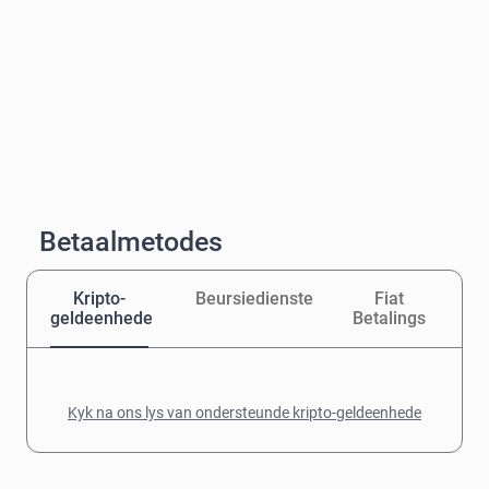
Betaalmetodes
Kripto-
Beursiedienste
Fiat
geldeenhede
Betalings
Kyk na ons lys van ondersteunde kripto-geldeenhede