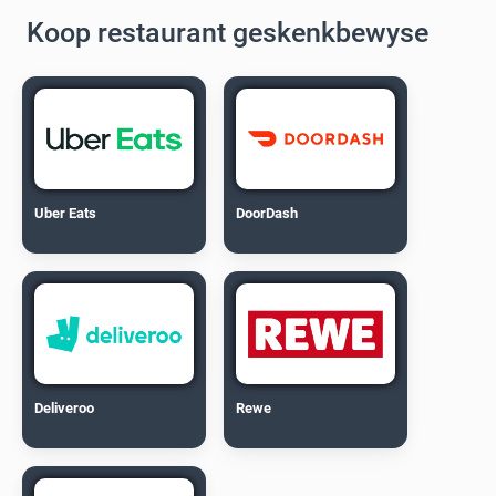
Koop restaurant geskenkbewyse
Uber Eats
DoorDash
Deliveroo
Rewe