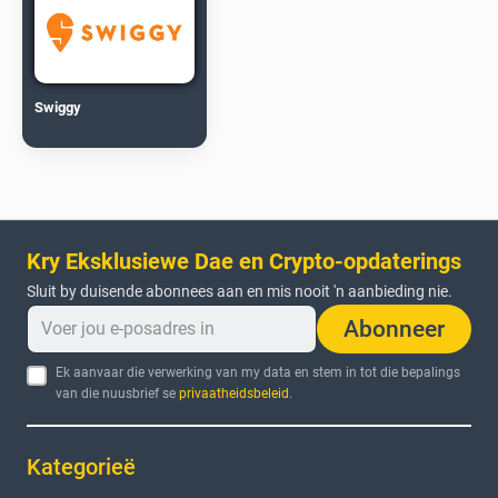
Swiggy
Kry Eksklusiewe Dae en Crypto-opdaterings
Sluit by duisende abonnees aan en mis nooit 'n aanbieding nie.
Abonneer
Ek aanvaar die verwerking van my data en stem in tot die bepalings
van die nuusbrief se
privaatheidsbeleid
.
Kategorieë