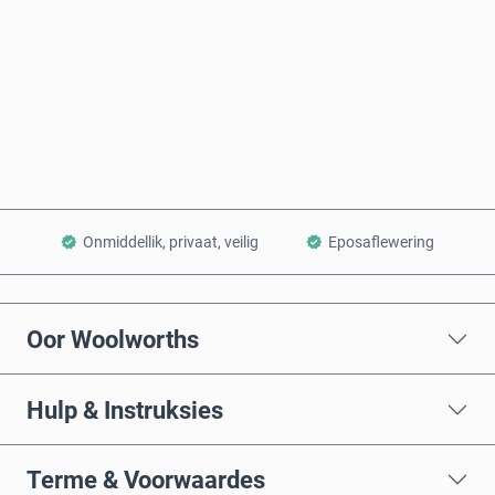
Koop nou
Voeg by Mandjie
Onmiddellik, privaat, veilig
Eposaflewering
Oor Woolworths
Hulp & Instruksies
Terme & Voorwaardes