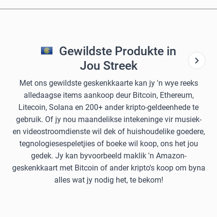
Gewildste Produkte in
Jou Streek
Met ons gewildste geskenkkaarte kan jy 'n wye reeks
alledaagse items aankoop deur Bitcoin, Ethereum,
Litecoin, Solana en 200+ ander kripto-geldeenhede te
gebruik. Of jy nou maandelikse intekeninge vir musiek-
en videostroomdienste wil dek of huishoudelike goedere,
tegnologiesespeletjies of boeke wil koop, ons het jou
gedek. Jy kan byvoorbeeld maklik 'n Amazon-
geskenkkaart met Bitcoin of ander kripto's koop om byna
alles wat jy nodig het, te bekom!