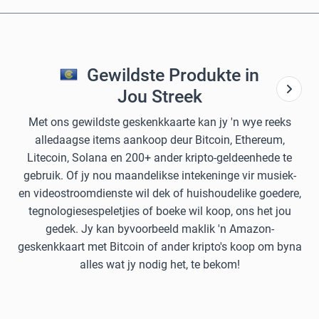
Gewildste Produkte in
Jou Streek
Met ons gewildste geskenkkaarte kan jy 'n wye reeks
alledaagse items aankoop deur Bitcoin, Ethereum,
Litecoin, Solana en 200+ ander kripto-geldeenhede te
gebruik. Of jy nou maandelikse intekeninge vir musiek-
en videostroomdienste wil dek of huishoudelike goedere,
tegnologiesespeletjies of boeke wil koop, ons het jou
gedek. Jy kan byvoorbeeld maklik 'n Amazon-
geskenkkaart met Bitcoin of ander kripto's koop om byna
alles wat jy nodig het, te bekom!