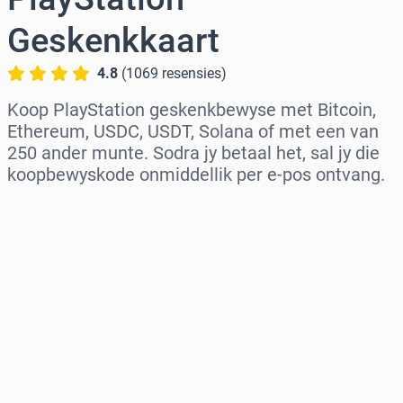
Geskenkkaart
4.8
(
1069
resensies
)
Koop PlayStation geskenkbewyse met Bitcoin,
Ethereum, USDC, USDT, Solana of met een van
250 ander munte. Sodra jy betaal het, sal jy die
koopbewyskode onmiddellik per e-pos ontvang.
Kies streek
Kies ’n bedrag
Beraamde prys