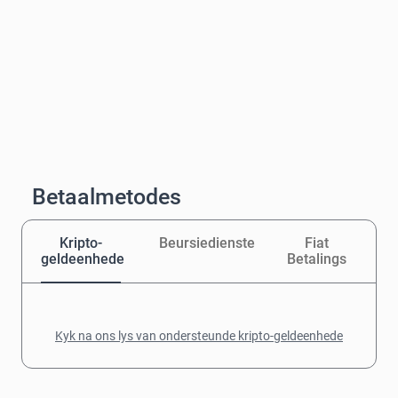
Betaalmetodes
Kripto-
Beursiedienste
Fiat
geldeenhede
Betalings
Kyk na ons lys van ondersteunde kripto-geldeenhede