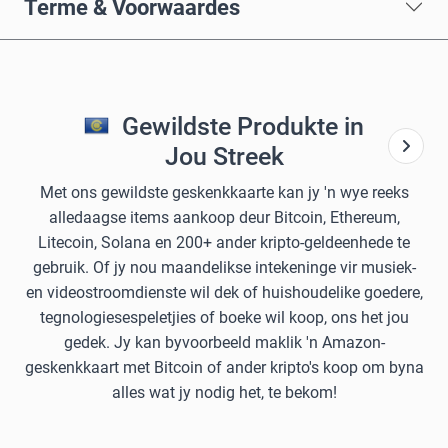
Terme & Voorwaardes
Gewildste Produkte in
Jou Streek
Met ons gewildste geskenkkaarte kan jy 'n wye reeks
alledaagse items aankoop deur Bitcoin, Ethereum,
Litecoin, Solana en 200+ ander kripto-geldeenhede te
gebruik. Of jy nou maandelikse intekeninge vir musiek-
en videostroomdienste wil dek of huishoudelike goedere,
tegnologiesespeletjies of boeke wil koop, ons het jou
gedek. Jy kan byvoorbeeld maklik 'n Amazon-
geskenkkaart met Bitcoin of ander kripto's koop om byna
alles wat jy nodig het, te bekom!