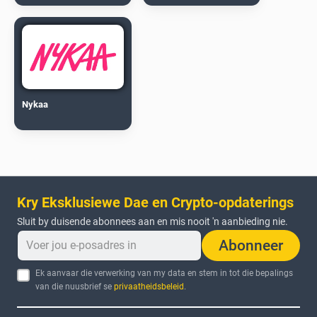
Nykaa
Kry Eksklusiewe Dae en Crypto-opdaterings
Sluit by duisende abonnees aan en mis nooit 'n aanbieding nie.
Abonneer
Ek aanvaar die verwerking van my data en stem in tot die bepalings
van die nuusbrief se
privaatheidsbeleid
.