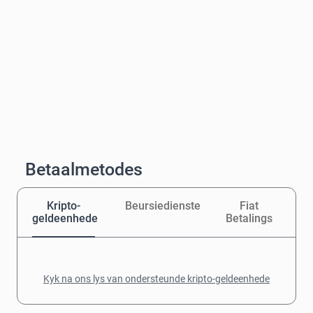
Betaalmetodes
Kripto-
Beursiedienste
Fiat
geldeenhede
Betalings
Kyk na ons lys van ondersteunde kripto-geldeenhede