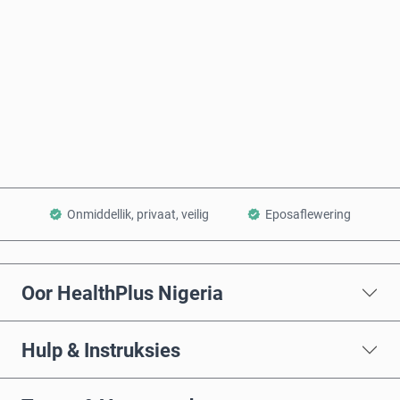
Koop nou
Voeg by Mandjie
Onmiddellik, privaat, veilig
Eposaflewering
Oor HealthPlus Nigeria
Hulp & Instruksies