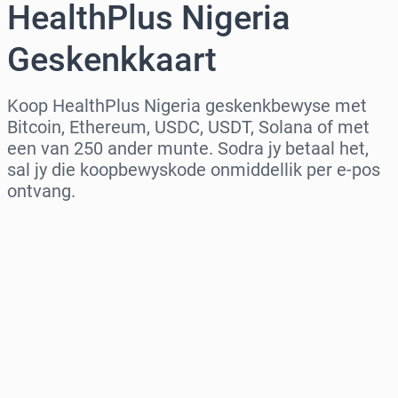
HealthPlus Nigeria
Geskenkkaart
Koop HealthPlus Nigeria geskenkbewyse met
Bitcoin, Ethereum, USDC, USDT, Solana of met
een van 250 ander munte. Sodra jy betaal het,
sal jy die koopbewyskode onmiddellik per e-pos
ontvang.
Kies streek
Kies ’n bedrag
Beraamde prys