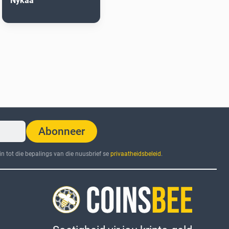
Nykaa
Abonneer
n tot die bepalings van die nuusbrief se
privaatheidsbeleid
.