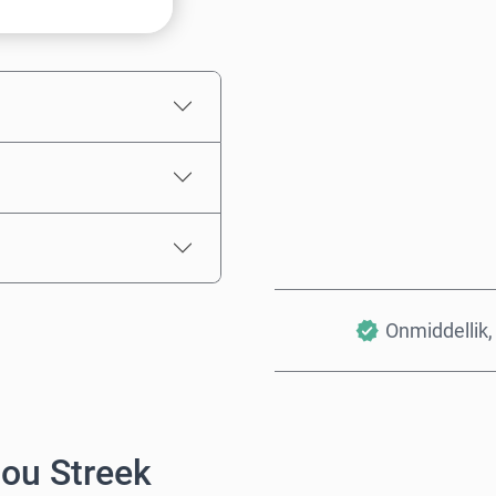
Beraamde prys
Onmiddellik, 
Jou Streek