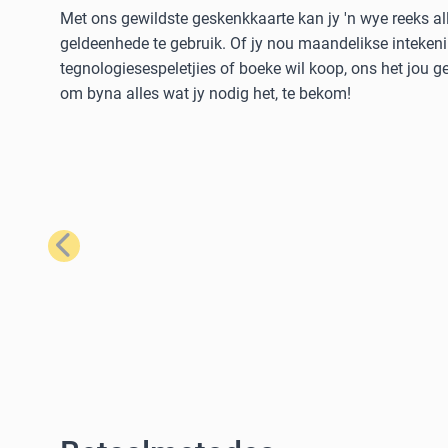
Met ons gewildste geskenkkaarte kan jy 'n wye reeks al
geldeenhede te gebruik. Of jy nou maandelikse intekeni
tegnologiesespeletjies of boeke wil koop, ons het jou 
om byna alles wat jy nodig het, te bekom!
Vorige