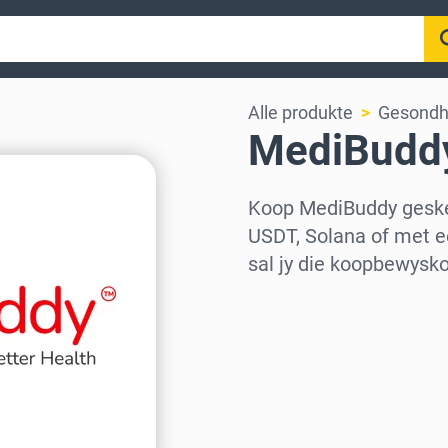
Alle produkte
Gesondh
MediBuddy
Koop MediBuddy geske
USDT, Solana of met e
sal jy die koopbewysk
Kies streek
Kies ’n bedrag