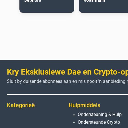
Sephora
Rossmann
Kry Eksklusiewe Dae en Crypto-o
Sluit by duisende abonnees aan en mis nooit 'n aanbieding n
Kategorieë
Hulpmiddels
Ondersteuning & Hulp
Ondersteunde Crypto