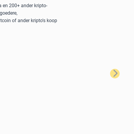
a en 200+ ander kripto-
 goedere,
coin of ander kripto's koop
Volgende