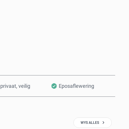
Koop nou
Voeg by Mandjie
privaat, veilig
Eposaflewering
WYS ALLES