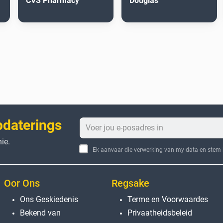
CVS Pharmacy
Douglas
pdaterings
ie.
Ek aanvaar die verwerking van my data en stem i
Oor Ons
Regsake
Ons Geskiedenis
Terme en Voorwaardes
Bekend van
Privaatheidsbeleid