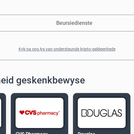
Beursiedienste
Kyk na ons lys van ondersteunde kripto-geldeenhede
heid geskenkbewyse