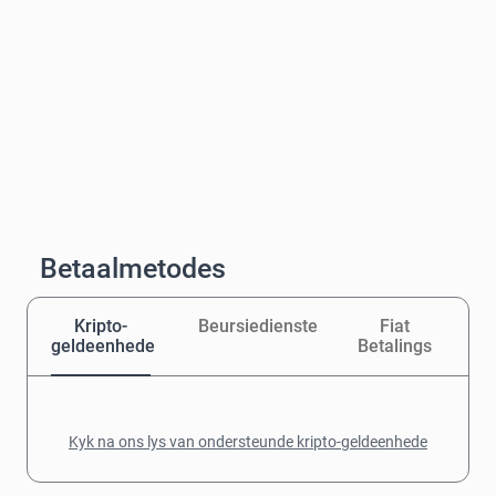
Betaalmetodes
Kripto-
Beursiedienste
Fiat
geldeenhede
Betalings
Kyk na ons lys van ondersteunde kripto-geldeenhede