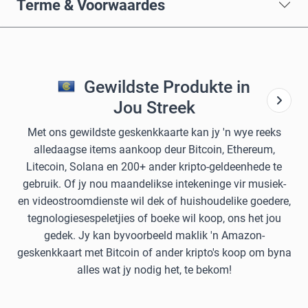
Terme & Voorwaardes
Gewildste Produkte in
Jou Streek
Met ons gewildste geskenkkaarte kan jy 'n wye reeks
alledaagse items aankoop deur Bitcoin, Ethereum,
Litecoin, Solana en 200+ ander kripto-geldeenhede te
gebruik. Of jy nou maandelikse intekeninge vir musiek-
en videostroomdienste wil dek of huishoudelike goedere,
tegnologiesespeletjies of boeke wil koop, ons het jou
gedek. Jy kan byvoorbeeld maklik 'n Amazon-
geskenkkaart met Bitcoin of ander kripto's koop om byna
alles wat jy nodig het, te bekom!