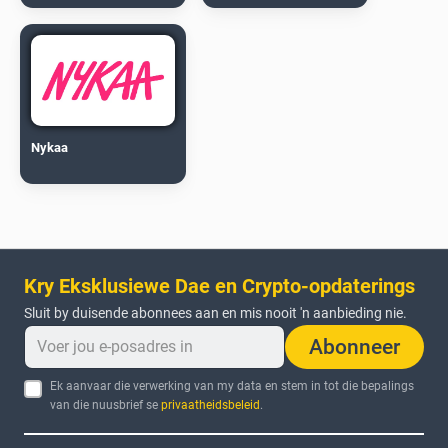
Nykaa
Kry Eksklusiewe Dae en Crypto-opdaterings
Sluit by duisende abonnees aan en mis nooit 'n aanbieding nie.
Abonneer
Ek aanvaar die verwerking van my data en stem in tot die bepalings
van die nuusbrief se
privaatheidsbeleid
.