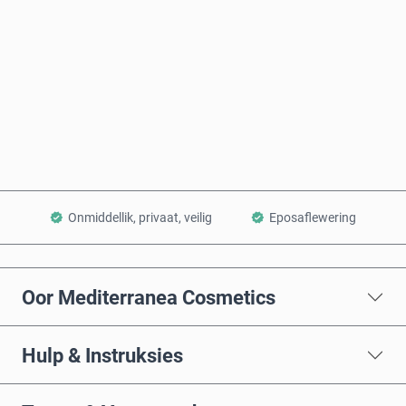
Koop nou
Voeg by Mandjie
Onmiddellik, privaat, veilig
Eposaflewering
Oor Mediterranea Cosmetics
Hulp & Instruksies