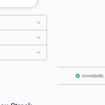
Beraamde prys
Onmiddellik, 