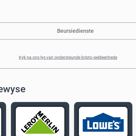
Beursiedienste
Kyk na ons lys van ondersteunde kripto-geldeenhede
bewyse