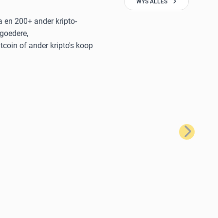
WYS ALLES
a en 200+ ander kripto-
 goedere,
coin of ander kripto's koop
Volgende