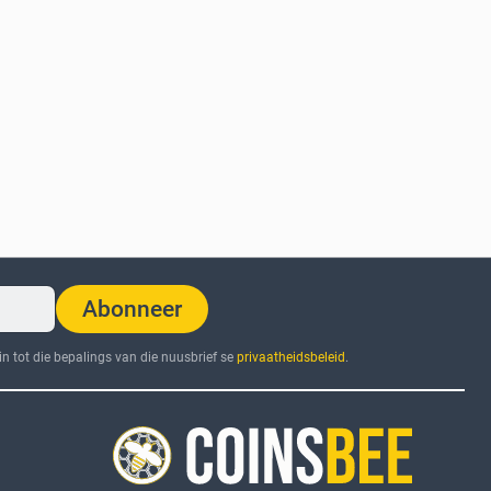
Abonneer
n tot die bepalings van die nuusbrief se
privaatheidsbeleid
.