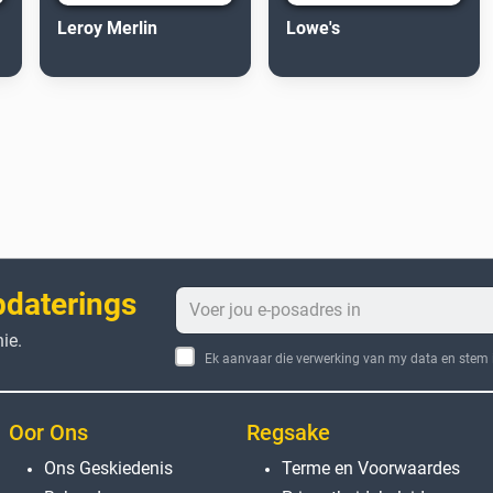
Leroy Merlin
Lowe's
pdaterings
ie.
Ek aanvaar die verwerking van my data en stem i
Oor Ons
Regsake
Ons Geskiedenis
Terme en Voorwaardes