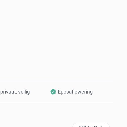
Koop nou
Voeg by Mandjie
privaat, veilig
Eposaflewering