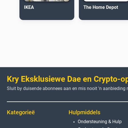
IKEA
The Home Depot
Kry Eksklusiewe Dae en Crypto-o
Sluit by duisende abonnees aan en mis nooit 'n aanbieding n
Kategorieë
Hulpmiddels
Ondersteuning & Hulp