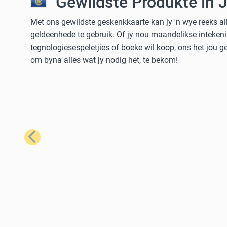
Gewildste Produkte in 
Met ons gewildste geskenkkaarte kan jy 'n wye reeks al
geldeenhede te gebruik. Of jy nou maandelikse intekeni
tegnologiesespeletjies of boeke wil koop, ons het jou 
om byna alles wat jy nodig het, te bekom!
Vorige