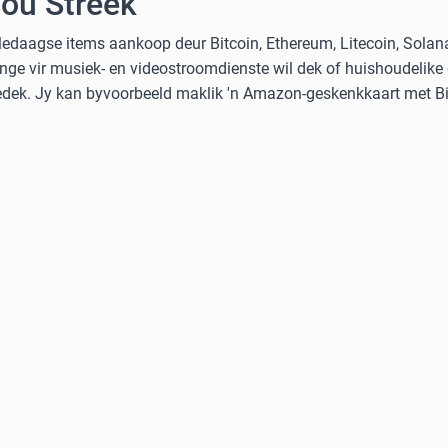
Jou Streek
ledaagse items aankoop deur Bitcoin, Ethereum, Litecoin, Solan
nge vir musiek- en videostroomdienste wil dek of huishoudelike
gedek. Jy kan byvoorbeeld maklik 'n Amazon-geskenkkaart met Bit