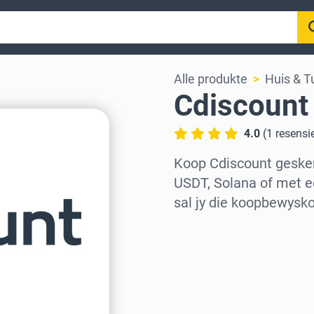
Alle produkte
Huis & T
Cdiscount
4.0
(
1
resensi
Koop Cdiscount geske
USDT, Solana of met e
sal jy die koopbewysk
Kies streek
Kies ’n bedrag