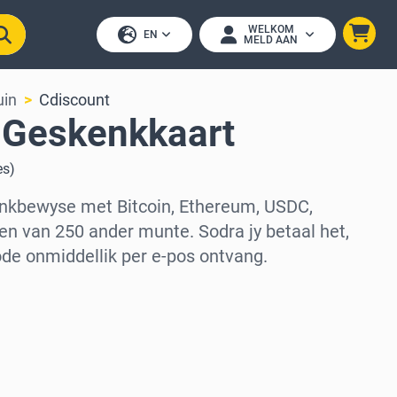
WELKOM
EN
MELD AAN
uin
Cdiscount
 Geskenkkaart
es
)
nkbewyse met Bitcoin, Ethereum, USDC,
en van 250 ander munte. Sodra jy betaal het,
ode onmiddellik per e-pos ontvang.