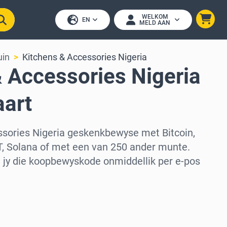
WELKOM
EN
MELD AAN
uin
Kitchens & Accessories Nigeria
 Accessories Nigeria
art
sories Nigeria geskenkbewyse met Bitcoin,
, Solana of met een van 250 ander munte.
al jy die koopbewyskode onmiddellik per e-pos