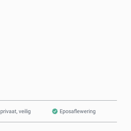
Koop nou
Voeg by Mandjie
privaat, veilig
Eposaflewering