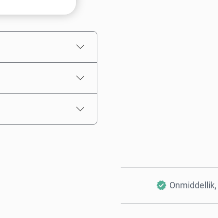
Kies ’n bedrag
Beraamde prys
Onmiddellik, 