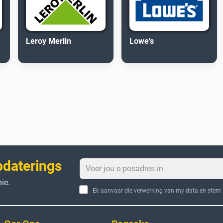
Leroy Merlin
Lowe's
pdaterings
ie.
Ek aanvaar die verwerking van my data en stem i