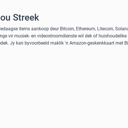
Jou Streek
ledaagse items aankoop deur Bitcoin, Ethereum, Litecoin, Solan
nge vir musiek- en videostroomdienste wil dek of huishoudelike
gedek. Jy kan byvoorbeeld maklik 'n Amazon-geskenkkaart met Bit