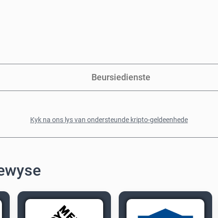
Beursiedienste
Kyk na ons lys van ondersteunde kripto-geldeenhede
bewyse