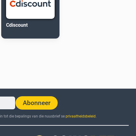
Cdiscount
Abonneer
n tot die bepalings van die nuusbrief se
privaatheidsbeleid
.