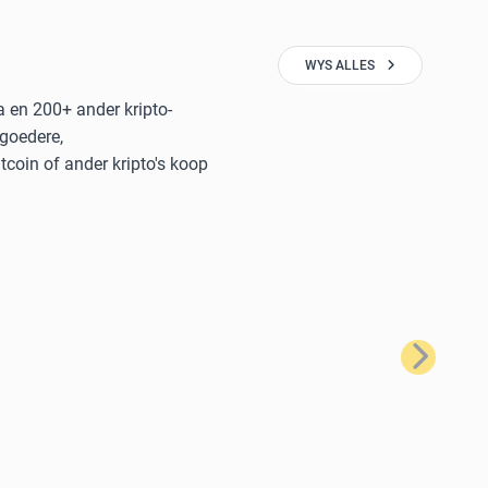
WYS ALLES
a en 200+ ander kripto-
 goedere,
coin of ander kripto's koop
Volgende