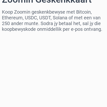
Koop Zoomin geskenkbewyse met Bitcoin,
Ethereum, USDC, USDT, Solana of met een van
250 ander munte. Sodra jy betaal het, sal jy die
koopbewyskode onmiddellik per e-pos ontvang.
Kies streek
Kies ’n bedrag
Beraamde prys
Koop nou