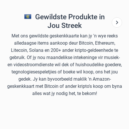
Gewildste Produkte in
Jou Streek
Met ons gewildste geskenkkaarte kan jy 'n wye reeks
alledaagse items aankoop deur Bitcoin, Ethereum,
Litecoin, Solana en 200+ ander kripto-geldeenhede te
gebruik. Of jy nou maandelikse intekeninge vir musiek-
en videostroomdienste wil dek of huishoudelike goedere,
tegnologiesespeletjies of boeke wil koop, ons het jou
gedek. Jy kan byvoorbeeld maklik 'n Amazon-
geskenkkaart met Bitcoin of ander kripto's koop om byna
alles wat jy nodig het, te bekom!