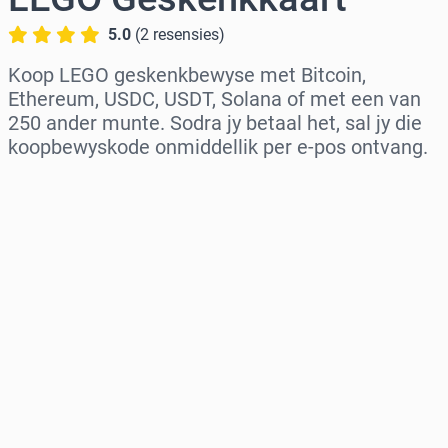
5.0
(
2
resensies
)
Koop LEGO geskenkbewyse met Bitcoin,
Ethereum, USDC, USDT, Solana of met een van
250 ander munte. Sodra jy betaal het, sal jy die
koopbewyskode onmiddellik per e-pos ontvang.
Kies streek
Kies ’n bedrag
Beraamde prys