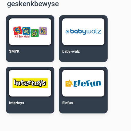
geskenkbewyse
SMYK
baby-walz
Intertoys
Elefun