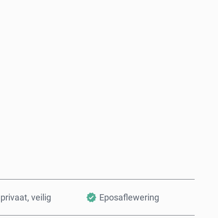
Koop nou
Voeg by Mandjie
privaat, veilig
Eposaflewering