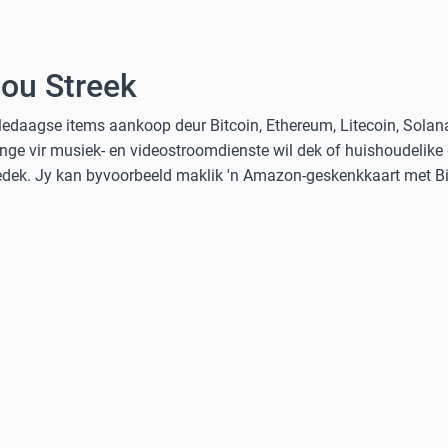
Jou Streek
ledaagse items aankoop deur Bitcoin, Ethereum, Litecoin, Solan
nge vir musiek- en videostroomdienste wil dek of huishoudelike
gedek. Jy kan byvoorbeeld maklik 'n Amazon-geskenkkaart met Bit