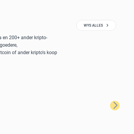
WYS ALLES
a en 200+ ander kripto-
 goedere,
coin of ander kripto's koop
Volgende