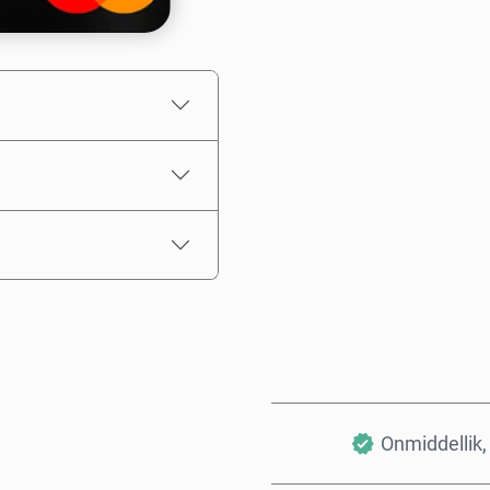
Kies ’n bedrag
Beraamde prys
Onmiddellik, 