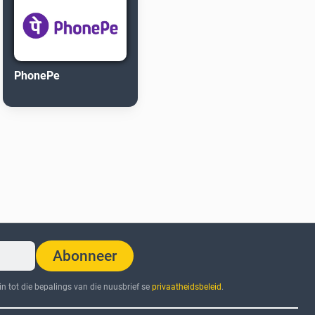
PhonePe
Abonneer
n tot die bepalings van die nuusbrief se
privaatheidsbeleid
.