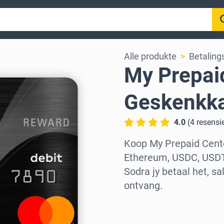
Alle produkte
Betaling
My Prepai
Geskenkka
4.0
(
4
resensi
Koop My Prepaid Cent
Ethereum, USDC, USDT
Sodra jy betaal het, s
ontvang.
Kies streek