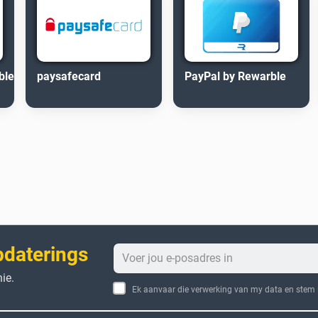
ble
paysafecard
PayPal by Rewarble
pdaterings
ie.
Ek aanvaar die verwerking van my data en stem i