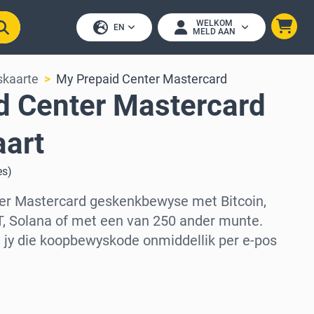
WELKOM
EN
MELD AAN
skaarte
My Prepaid Center Mastercard
d Center Mastercard
art
es
)
er Mastercard geskenkbewyse met Bitcoin,
, Solana of met een van 250 ander munte.
al jy die koopbewyskode onmiddellik per e-pos