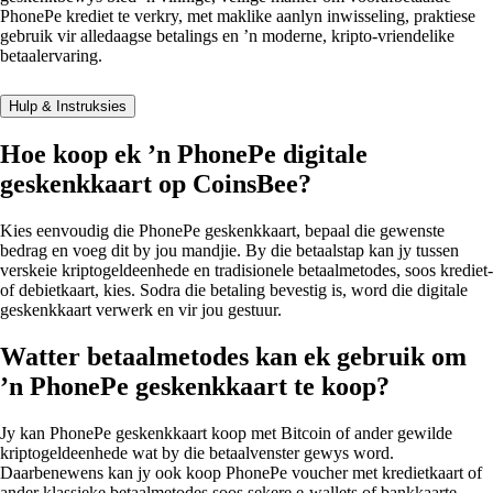
PhonePe krediet te verkry, met maklike aanlyn inwisseling, praktiese
gebruik vir alledaagse betalings en ’n moderne, kripto-vriendelike
betaalervaring.
Hulp & Instruksies
Hoe koop ek ’n PhonePe digitale
geskenkkaart op CoinsBee?
Kies eenvoudig die PhonePe geskenkkaart, bepaal die gewenste
bedrag en voeg dit by jou mandjie. By die betaalstap kan jy tussen
verskeie kriptogeldeenhede en tradisionele betaalmetodes, soos krediet-
of debietkaart, kies. Sodra die betaling bevestig is, word die digitale
geskenkkaart verwerk en vir jou gestuur.
Watter betaalmetodes kan ek gebruik om
’n PhonePe geskenkkaart te koop?
Jy kan PhonePe geskenkkaart koop met Bitcoin of ander gewilde
kriptogeldeenhede wat by die betaalvenster gewys word.
Daarbenewens kan jy ook koop PhonePe voucher met kredietkaart of
ander klassieke betaalmetodes soos sekere e-wallets of bankkaarte,