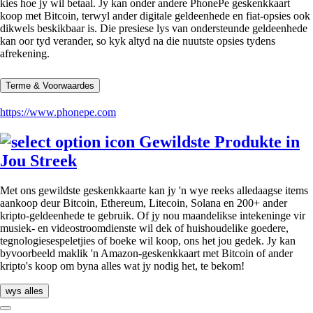
kies hoe jy wil betaal. Jy kan onder andere PhonePe geskenkkaart
koop met Bitcoin, terwyl ander digitale geldeenhede en fiat-opsies ook
dikwels beskikbaar is. Die presiese lys van ondersteunde geldeenhede
kan oor tyd verander, so kyk altyd na die nuutste opsies tydens
afrekening.
Terme & Voorwaardes
https://www.phonepe.com
Gewildste Produkte in
Jou Streek
Met ons gewildste geskenkkaarte kan jy 'n wye reeks alledaagse items
aankoop deur Bitcoin, Ethereum, Litecoin, Solana en 200+ ander
kripto-geldeenhede te gebruik. Of jy nou maandelikse intekeninge vir
musiek- en videostroomdienste wil dek of huishoudelike goedere,
tegnologiesespeletjies of boeke wil koop, ons het jou gedek. Jy kan
byvoorbeeld maklik 'n Amazon-geskenkkaart met Bitcoin of ander
kripto's koop om byna alles wat jy nodig het, te bekom!
wys alles