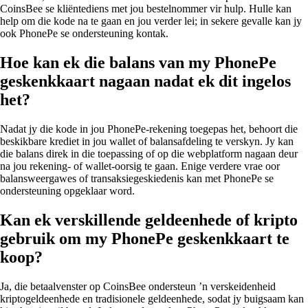
CoinsBee se kliëntediens met jou bestelnommer vir hulp. Hulle kan
help om die kode na te gaan en jou verder lei; in sekere gevalle kan jy
ook PhonePe se ondersteuning kontak.
Hoe kan ek die balans van my PhonePe
geskenkkaart nagaan nadat ek dit ingelos
het?
Nadat jy die kode in jou PhonePe-rekening toegepas het, behoort die
beskikbare krediet in jou wallet of balansafdeling te verskyn. Jy kan
die balans direk in die toepassing of op die webplatform nagaan deur
na jou rekening- of wallet-oorsig te gaan. Enige verdere vrae oor
balansweergawes of transaksiegeskiedenis kan met PhonePe se
ondersteuning opgeklaar word.
Kan ek verskillende geldeenhede of kripto
gebruik om my PhonePe geskenkkaart te
koop?
Ja, die betaalvenster op CoinsBee ondersteun ’n verskeidenheid
kriptogeldeenhede en tradisionele geldeenhede, sodat jy buigsaam kan