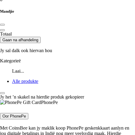
Mandjie
Totaal
Gaan na afhandeling
Jy sal dalk ook hiervan hou
Kategorieë
Laai...
Alle produkte
Jy het ’n skakel na hierdie produk gekopieer
PhonePe
Oor PhonePe
Met CoinsBee kan jy maklik koop PhonePe geskenkkaart aanlyn en
jou digitale betalings in Indië nog meer veelsydig maak. Hierdie