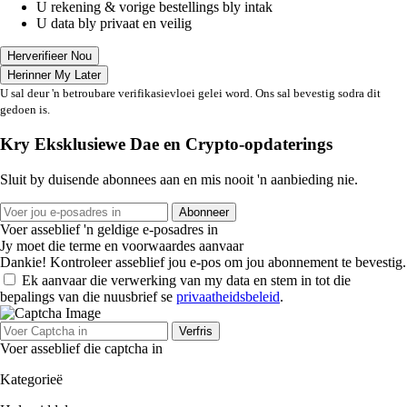
U rekening & vorige bestellings bly intak
U data bly privaat en veilig
Herverifieer Nou
Herinner My Later
U sal deur 'n betroubare verifikasievloei gelei word. Ons sal bevestig sodra dit
gedoen is.
Kry Eksklusiewe Dae en Crypto-opdaterings
Sluit by duisende abonnees aan en mis nooit 'n aanbieding nie.
Abonneer
Voer asseblief 'n geldige e-posadres in
Jy moet die terme en voorwaardes aanvaar
Dankie! Kontroleer asseblief jou e-pos om jou abonnement te bevestig.
Ek aanvaar die verwerking van my data en stem in tot die
bepalings van die nuusbrief se
privaatheidsbeleid
.
Verfris
Voer asseblief die captcha in
Kategorieë