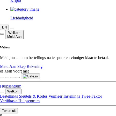
Kripto
Liefdadigheid
EN
Welkom
Meld Aan
Welkom
Meld jou aan om bestellings na te spoor en vinniger klaar te betaal.
Meld Aan
Skep Rekening
of gaan voort met
Hulpsentrum
Welkom
Bestellings
Sleutels & Kodes
Verifieer
Instellings
Twee-Faktor
Verifikasie
Hulpsentrum
Teken uit
0