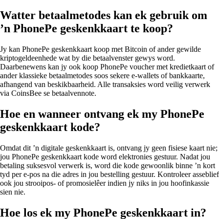
Watter betaalmetodes kan ek gebruik om
’n PhonePe geskenkkaart te koop?
Jy kan PhonePe geskenkkaart koop met Bitcoin of ander gewilde
kriptogeldeenhede wat by die betaalvenster gewys word.
Daarbenewens kan jy ook koop PhonePe voucher met kredietkaart of
ander klassieke betaalmetodes soos sekere e-wallets of bankkaarte,
afhangend van beskikbaarheid. Alle transaksies word veilig verwerk
via CoinsBee se betaalvennote.
Hoe en wanneer ontvang ek my PhonePe
geskenkkaart kode?
Omdat dit ’n digitale geskenkkaart is, ontvang jy geen fisiese kaart nie;
jou PhonePe geskenkkaart kode word elektronies gestuur. Nadat jou
betaling suksesvol verwerk is, word die kode gewoonlik binne ’n kort
tyd per e-pos na die adres in jou bestelling gestuur. Kontroleer asseblief
ook jou strooipos- of promosielêer indien jy niks in jou hoofinkassie
sien nie.
Hoe los ek my PhonePe geskenkkaart in?