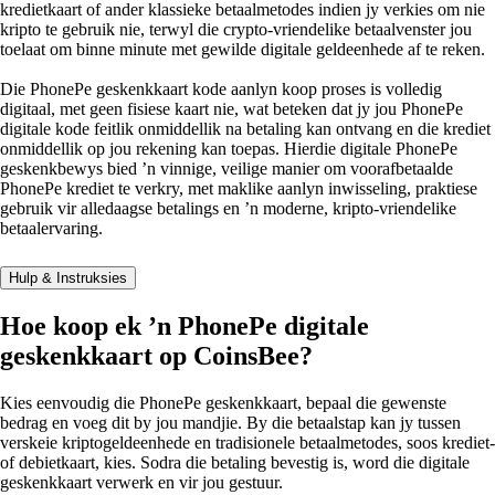
kredietkaart of ander klassieke betaalmetodes indien jy verkies om nie
kripto te gebruik nie, terwyl die crypto-vriendelike betaalvenster jou
toelaat om binne minute met gewilde digitale geldeenhede af te reken.
Die PhonePe geskenkkaart kode aanlyn koop proses is volledig
digitaal, met geen fisiese kaart nie, wat beteken dat jy jou PhonePe
digitale kode feitlik onmiddellik na betaling kan ontvang en die krediet
onmiddellik op jou rekening kan toepas. Hierdie digitale PhonePe
geskenkbewys bied ’n vinnige, veilige manier om voorafbetaalde
PhonePe krediet te verkry, met maklike aanlyn inwisseling, praktiese
gebruik vir alledaagse betalings en ’n moderne, kripto-vriendelike
betaalervaring.
Hulp & Instruksies
Hoe koop ek ’n PhonePe digitale
geskenkkaart op CoinsBee?
Kies eenvoudig die PhonePe geskenkkaart, bepaal die gewenste
bedrag en voeg dit by jou mandjie. By die betaalstap kan jy tussen
verskeie kriptogeldeenhede en tradisionele betaalmetodes, soos krediet-
of debietkaart, kies. Sodra die betaling bevestig is, word die digitale
geskenkkaart verwerk en vir jou gestuur.