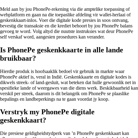
Meld aan by jou PhonePe-rekening via die amptelike toepassing of
webplatform en gaan na die toepaslike afdeling vir wallet-herlaai of
geskenkkaart-inlos. Voer die digitale kode presies in soos ontvang,
bevestig die transaksie en die krediet behoort by jou PhonePe balans
gevoeg te word. Volg altyd die nuutste instruksies wat deur PhonePe
self verskaf word, aangesien prosedures kan verander.
Is PhonePe geskenkkaarte in alle lande
bruikbaar?
Hierdie produk is hoofsaaklik bedoel vir gebruik in markte waar
PhonePe aktief is, veral in Indië. Geskenkkaarte en digitale kodes is
dikwels streek- of land-gesluit, wat beteken dat hulle gewoonlik net in
spesifieke lande of weergawes van die diens werk. Beskikbaarheid kan
verskil per streek, daarom is dit belangrik om PhonePe se plaaslike
bepalings en landbeperkings na te gaan voordat jy koop.
Verstryk my PhonePe digitale
geskenkkaart?
Die presiese geldigheidstydperk van ’n PhonePe geskenkkaart kan