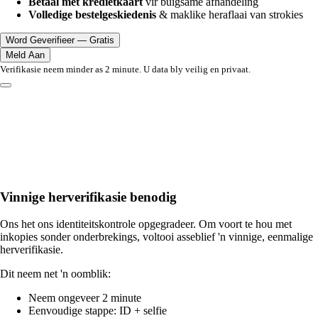
Betaal met kredietkaart
vir buigsame afhandeling
Volledige bestelgeskiedenis
& maklike heraflaai van strokies
Word Geverifieer — Gratis
Meld Aan
Verifikasie neem minder as 2 minute. U data bly veilig en privaat.
Vinnige herverifikasie benodig
Ons het ons identiteitskontrole opgegradeer. Om voort te hou met
inkopies sonder onderbrekings, voltooi asseblief 'n vinnige, eenmalige
herverifikasie.
Dit neem net 'n oomblik:
Neem ongeveer 2 minute
Eenvoudige stappe: ID + selfie