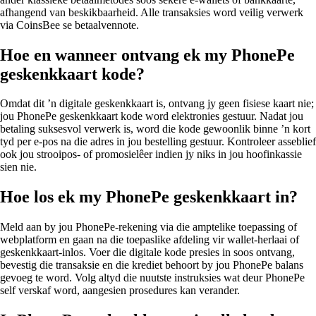
afhangend van beskikbaarheid. Alle transaksies word veilig verwerk
via CoinsBee se betaalvennote.
Hoe en wanneer ontvang ek my PhonePe
geskenkkaart kode?
Omdat dit ’n digitale geskenkkaart is, ontvang jy geen fisiese kaart nie;
jou PhonePe geskenkkaart kode word elektronies gestuur. Nadat jou
betaling suksesvol verwerk is, word die kode gewoonlik binne ’n kort
tyd per e-pos na die adres in jou bestelling gestuur. Kontroleer asseblief
ook jou strooipos- of promosielêer indien jy niks in jou hoofinkassie
sien nie.
Hoe los ek my PhonePe geskenkkaart in?
Meld aan by jou PhonePe-rekening via die amptelike toepassing of
webplatform en gaan na die toepaslike afdeling vir wallet-herlaai of
geskenkkaart-inlos. Voer die digitale kode presies in soos ontvang,
bevestig die transaksie en die krediet behoort by jou PhonePe balans
gevoeg te word. Volg altyd die nuutste instruksies wat deur PhonePe
self verskaf word, aangesien prosedures kan verander.