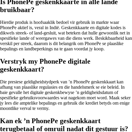
Is PhonePe geskenkkaarte in alle lande
bruikbaar?
Hierdie produk is hoofsaaklik bedoel vir gebruik in markte waar
PhonePe aktief is, veral in Indië. Geskenkkaarte en digitale kodes is
dikwels streek- of land-gesluit, wat beteken dat hulle gewoonlik net in
spesifieke lande of weergawes van die diens werk. Beskikbaarheid kan
verskil per streek, daarom is dit belangrik om PhonePe se plaaslike
bepalings en landbeperkings na te gaan voordat jy koop.
Verstryk my PhonePe digitale
geskenkkaart?
Die presiese geldigheidstydperk van ’n PhonePe geskenkkaart kan
afhang van plaaslike regulasies en die handelsmerk se eie beleid. In
baie gevalle het digitale geskenkbewyse ’n geldigheidsdatum of
spesifieke gebruiksvoorwaardes wat nagekom moet word. Maak seker
jy lees die amptelike bepalings en gebruik die krediet betyds om enige
moontlike verval te vermy.
Kan ek ’n PhonePe geskenkkaart
terugbetaal of omruil nadat dit gestuur is?