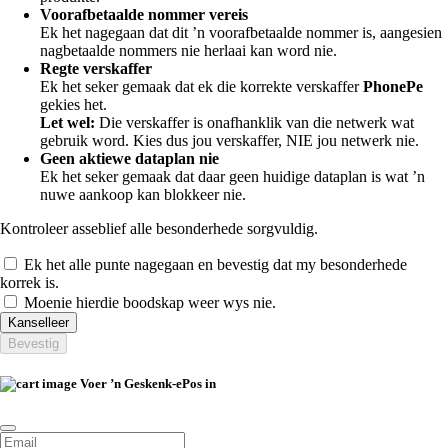
Voorafbetaalde nommer vereis
Ek het nagegaan dat dit ’n voorafbetaalde nommer is, aangesien
nagbetaalde nommers nie herlaai kan word nie.
Regte verskaffer
Ek het seker gemaak dat ek die korrekte verskaffer
PhonePe
gekies het.
Let wel:
Die verskaffer is onafhanklik van die netwerk wat
gebruik word. Kies dus jou verskaffer, NIE jou netwerk nie.
Geen aktiewe dataplan nie
Ek het seker gemaak dat daar geen huidige dataplan is wat ’n
nuwe aankoop kan blokkeer nie.
Kontroleer asseblief alle besonderhede sorgvuldig.
Ek het alle punte nagegaan en bevestig dat my besonderhede
korrek is.
Moenie hierdie boodskap weer wys nie.
Kanselleer
Bevestig
Voer ’n Geskenk-ePos in