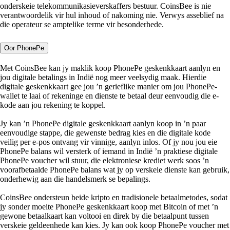
onderskeie telekommunikasieverskaffers bestuur. CoinsBee is nie
verantwoordelik vir hul inhoud of nakoming nie. Verwys asseblief na
die operateur se amptelike terme vir besonderhede.
Oor PhonePe
Met CoinsBee kan jy maklik koop PhonePe geskenkkaart aanlyn en
jou digitale betalings in Indië nog meer veelsydig maak. Hierdie
digitale geskenkkaart gee jou ’n gerieflike manier om jou PhonePe-
wallet te laai of rekeninge en dienste te betaal deur eenvoudig die e-
kode aan jou rekening te koppel.
Jy kan ’n PhonePe digitale geskenkkaart aanlyn koop in ’n paar
eenvoudige stappe, die gewenste bedrag kies en die digitale kode
veilig per e-pos ontvang vir vinnige, aanlyn inlos. Of jy nou jou eie
PhonePe balans wil versterk of iemand in Indië ’n praktiese digitale
PhonePe voucher wil stuur, die elektroniese krediet werk soos ’n
voorafbetaalde PhonePe balans wat jy op verskeie dienste kan gebruik,
onderhewig aan die handelsmerk se bepalings.
CoinsBee ondersteun beide kripto en tradisionele betaalmetodes, sodat
jy sonder moeite PhonePe geskenkkaart koop met Bitcoin of met ’n
gewone betaalkaart kan voltooi en direk by die betaalpunt tussen
verskeie geldeenhede kan kies. Jy kan ook koop PhonePe voucher met