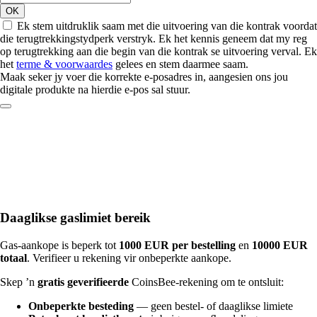
OK
Ek stem uitdruklik saam met die uitvoering van die kontrak voordat
die terugtrekkingstydperk verstryk. Ek het kennis geneem dat my reg
op terugtrekking aan die begin van die kontrak se uitvoering verval. Ek
het
terme & voorwaardes
gelees en stem daarmee saam.
Maak seker jy voer die korrekte e-posadres in, aangesien ons jou
digitale produkte na hierdie e-pos sal stuur.
Daaglikse gaslimiet bereik
Gas-aankope is beperk tot
1000 EUR per bestelling
en
10000 EUR
totaal
. Verifieer u rekening vir onbeperkte aankope.
Skep ’n
gratis geverifieerde
CoinsBee-rekening om te ontsluit:
Onbeperkte besteding
— geen bestel- of daaglikse limiete