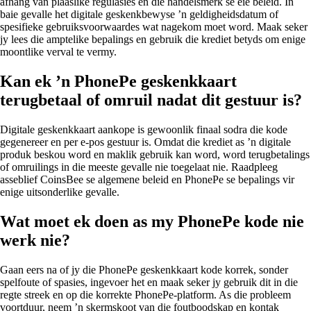
afhang van plaaslike regulasies en die handelsmerk se eie beleid. In
baie gevalle het digitale geskenkbewyse ’n geldigheidsdatum of
spesifieke gebruiksvoorwaardes wat nagekom moet word. Maak seker
jy lees die amptelike bepalings en gebruik die krediet betyds om enige
moontlike verval te vermy.
Kan ek ’n PhonePe geskenkkaart
terugbetaal of omruil nadat dit gestuur is?
Digitale geskenkkaart aankope is gewoonlik finaal sodra die kode
gegenereer en per e-pos gestuur is. Omdat die krediet as ’n digitale
produk beskou word en maklik gebruik kan word, word terugbetalings
of omruilings in die meeste gevalle nie toegelaat nie. Raadpleeg
asseblief CoinsBee se algemene beleid en PhonePe se bepalings vir
enige uitsonderlike gevalle.
Wat moet ek doen as my PhonePe kode nie
werk nie?
Gaan eers na of jy die PhonePe geskenkkaart kode korrek, sonder
spelfoute of spasies, ingevoer het en maak seker jy gebruik dit in die
regte streek en op die korrekte PhonePe-platform. As die probleem
voortduur, neem ’n skermskoot van die foutboodskap en kontak