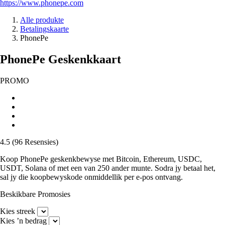
https://www.phonepe.com
Alle produkte
Betalingskaarte
PhonePe
PhonePe Geskenkkaart
PROMO
4.5
(
96
Resensies
)
Koop PhonePe geskenkbewyse met Bitcoin, Ethereum, USDC,
USDT, Solana of met een van 250 ander munte. Sodra jy betaal het,
sal jy die koopbewyskode onmiddellik per e-pos ontvang.
Beskikbare Promosies
Kies streek
Kies ’n bedrag