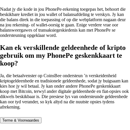
Nadat jy die kode in jou PhonePe-rekening toegepas het, behoort die
beskikbare krediet in jou wallet of balansafdeling te verskyn. Jy kan
die balans direk in die toepassing of op die webplatform nagaan deur
na jou rekening- of wallet-oorsig te gaan. Enige verdere vrae oor
balansweergawes of transaksiegeskiedenis kan met PhonePe se
ondersteuning opgeklaar word.
Kan ek verskillende geldeenhede of kripto
gebruik om my PhonePe geskenkkaart te
koop?
Ja, die betaalvenster op CoinsBee ondersteun ’n verskeidenheid
kriptogeldeenhede en tradisionele geldeenhede, sodat jy buigsaam kan
kies hoe jy wil betaal. Jy kan onder andere PhonePe geskenkkaart
koop met Bitcoin, terwyl ander digitale geldeenhede en fiat-opsies ook
dikwels beskikbaar is. Die presiese lys van ondersteunde geldeenhede
kan oor tyd verander, so kyk altyd na die nuutste opsies tydens
afrekening.
Terme & Voorwaardes