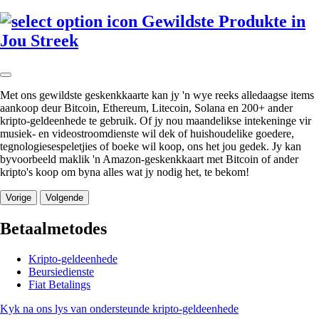
Gewildste Produkte in
Jou Streek
Met ons gewildste geskenkkaarte kan jy 'n wye reeks alledaagse items
aankoop deur Bitcoin, Ethereum, Litecoin, Solana en 200+ ander
kripto-geldeenhede te gebruik. Of jy nou maandelikse intekeninge vir
musiek- en videostroomdienste wil dek of huishoudelike goedere,
tegnologiesespeletjies of boeke wil koop, ons het jou gedek. Jy kan
byvoorbeeld maklik 'n Amazon-geskenkkaart met Bitcoin of ander
kripto's koop om byna alles wat jy nodig het, te bekom!
Vorige
Volgende
Betaalmetodes
Kripto-geldeenhede
Beursiedienste
Fiat Betalings
Kyk na ons lys van ondersteunde kripto-geldeenhede