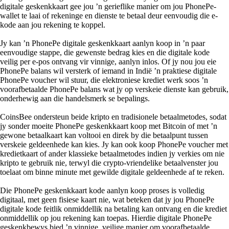
digitale geskenkkaart gee jou ’n gerieflike manier om jou PhonePe-
wallet te laai of rekeninge en dienste te betaal deur eenvoudig die e-
kode aan jou rekening te koppel.
Jy kan ’n PhonePe digitale geskenkkaart aanlyn koop in ’n paar
eenvoudige stappe, die gewenste bedrag kies en die digitale kode
veilig per e-pos ontvang vir vinnige, aanlyn inlos. Of jy nou jou eie
PhonePe balans wil versterk of iemand in Indië ’n praktiese digitale
PhonePe voucher wil stuur, die elektroniese krediet werk soos ’n
voorafbetaalde PhonePe balans wat jy op verskeie dienste kan gebruik,
onderhewig aan die handelsmerk se bepalings.
CoinsBee ondersteun beide kripto en tradisionele betaalmetodes, sodat
jy sonder moeite PhonePe geskenkkaart koop met Bitcoin of met ’n
gewone betaalkaart kan voltooi en direk by die betaalpunt tussen
verskeie geldeenhede kan kies. Jy kan ook koop PhonePe voucher met
kredietkaart of ander klassieke betaalmetodes indien jy verkies om nie
kripto te gebruik nie, terwyl die crypto-vriendelike betaalvenster jou
toelaat om binne minute met gewilde digitale geldeenhede af te reken.
Die PhonePe geskenkkaart kode aanlyn koop proses is volledig
digitaal, met geen fisiese kaart nie, wat beteken dat jy jou PhonePe
digitale kode feitlik onmiddellik na betaling kan ontvang en die krediet
onmiddellik op jou rekening kan toepas. Hierdie digitale PhonePe
geskenkbewys bied ’n vinnige, veilige manier om voorafbetaalde