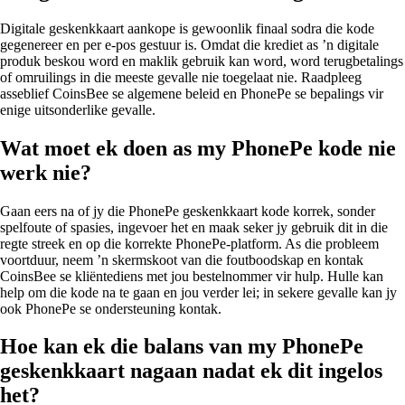
Digitale geskenkkaart aankope is gewoonlik finaal sodra die kode
gegenereer en per e-pos gestuur is. Omdat die krediet as ’n digitale
produk beskou word en maklik gebruik kan word, word terugbetalings
of omruilings in die meeste gevalle nie toegelaat nie. Raadpleeg
asseblief CoinsBee se algemene beleid en PhonePe se bepalings vir
enige uitsonderlike gevalle.
Wat moet ek doen as my PhonePe kode nie
werk nie?
Gaan eers na of jy die PhonePe geskenkkaart kode korrek, sonder
spelfoute of spasies, ingevoer het en maak seker jy gebruik dit in die
regte streek en op die korrekte PhonePe-platform. As die probleem
voortduur, neem ’n skermskoot van die foutboodskap en kontak
CoinsBee se kliëntediens met jou bestelnommer vir hulp. Hulle kan
help om die kode na te gaan en jou verder lei; in sekere gevalle kan jy
ook PhonePe se ondersteuning kontak.
Hoe kan ek die balans van my PhonePe
geskenkkaart nagaan nadat ek dit ingelos
het?