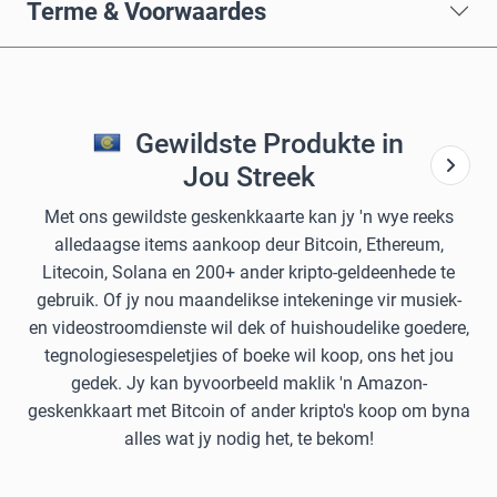
Terme & Voorwaardes
Gewildste Produkte in
Jou Streek
Met ons gewildste geskenkkaarte kan jy 'n wye reeks
alledaagse items aankoop deur Bitcoin, Ethereum,
Litecoin, Solana en 200+ ander kripto-geldeenhede te
gebruik. Of jy nou maandelikse intekeninge vir musiek-
en videostroomdienste wil dek of huishoudelike goedere,
tegnologiesespeletjies of boeke wil koop, ons het jou
gedek. Jy kan byvoorbeeld maklik 'n Amazon-
geskenkkaart met Bitcoin of ander kripto's koop om byna
alles wat jy nodig het, te bekom!