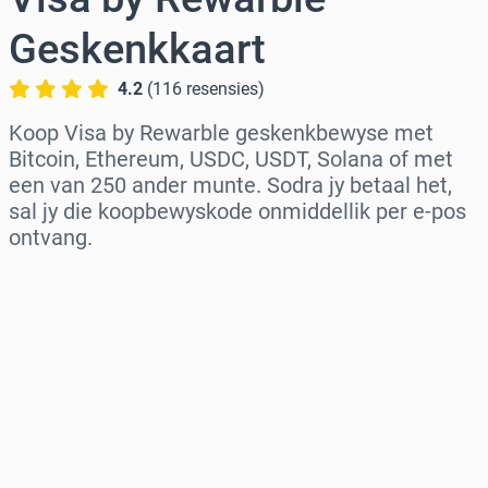
Geskenkkaart
4.2
(
116
resensies
)
Koop Visa by Rewarble geskenkbewyse met
Bitcoin, Ethereum, USDC, USDT, Solana of met
een van 250 ander munte. Sodra jy betaal het,
sal jy die koopbewyskode onmiddellik per e-pos
ontvang.
Kies streek
Kies ’n bedrag
Beraamde prys