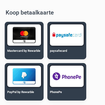
Koop betaalkaarte
Mastercard by Rewarble
paysafecard
PayPal by Rewarble
PhonePe