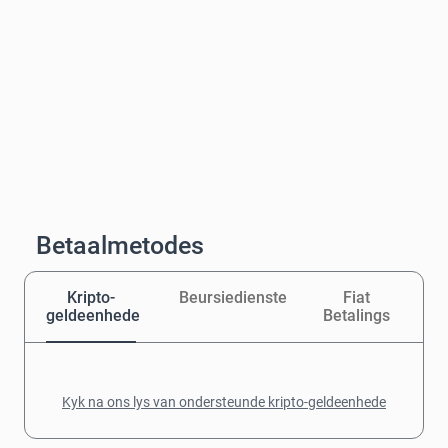
Betaalmetodes
Kripto-
Beursiedienste
Fiat
geldeenhede
Betalings
Kyk na ons lys van ondersteunde kripto-geldeenhede