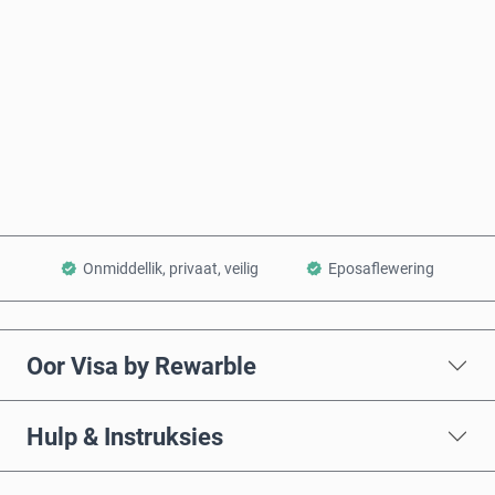
Koop nou
Voeg by Mandjie
Onmiddellik, privaat, veilig
Eposaflewering
Oor Visa by Rewarble
Hulp & Instruksies