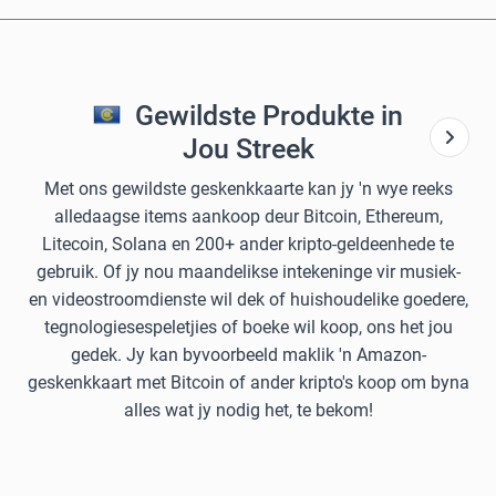
Gewildste Produkte in
Jou Streek
Met ons gewildste geskenkkaarte kan jy 'n wye reeks
alledaagse items aankoop deur Bitcoin, Ethereum,
Litecoin, Solana en 200+ ander kripto-geldeenhede te
gebruik. Of jy nou maandelikse intekeninge vir musiek-
en videostroomdienste wil dek of huishoudelike goedere,
tegnologiesespeletjies of boeke wil koop, ons het jou
gedek. Jy kan byvoorbeeld maklik 'n Amazon-
geskenkkaart met Bitcoin of ander kripto's koop om byna
alles wat jy nodig het, te bekom!