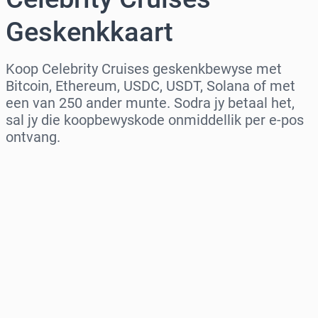
Geskenkkaart
Koop Celebrity Cruises geskenkbewyse met
Bitcoin, Ethereum, USDC, USDT, Solana of met
een van 250 ander munte. Sodra jy betaal het,
sal jy die koopbewyskode onmiddellik per e-pos
ontvang.
Kies streek
Kies ’n bedrag
Beraamde prys