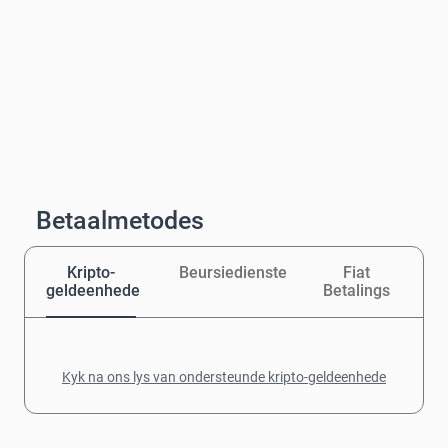
Betaalmetodes
Kripto-
Beursiedienste
Fiat
geldeenhede
Betalings
Kyk na ons lys van ondersteunde kripto-geldeenhede