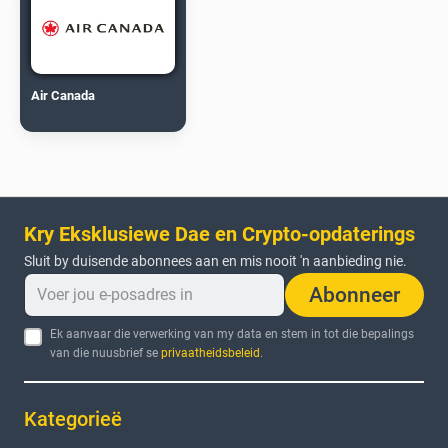
Air Canada
Kry Eksklusiewe Dae en Crypto-opdaterings
Sluit by duisende abonnees aan en mis nooit 'n aanbieding nie.
Abonneer
Ek aanvaar die verwerking van my data en stem in tot die bepalings
van die nuusbrief se
privaatheidsbeleid
.
Kategorieë