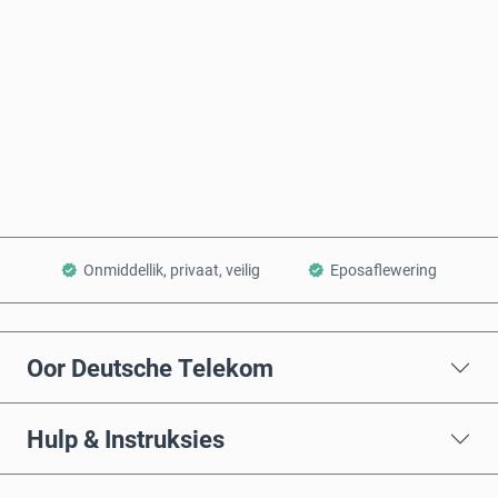
Koop nou
Voeg by Mandjie
Onmiddellik, privaat, veilig
Eposaflewering
Oor Deutsche Telekom
Hulp & Instruksies