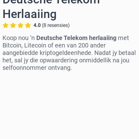
Herlaaiing
4.0
(
8
resensies
)
Koop nou ’n
Deutsche Telekom herlaaiing
met
Bitcoin, Litecoin of een van 200 ander
aangebiedde kriptogeldeenhede. Nadat jy betaal
het, sal jy die opwaardering onmiddellik na jou
selfoonnommer ontvang.
Kies streek
Kies ’n bedrag
Beraamde prys