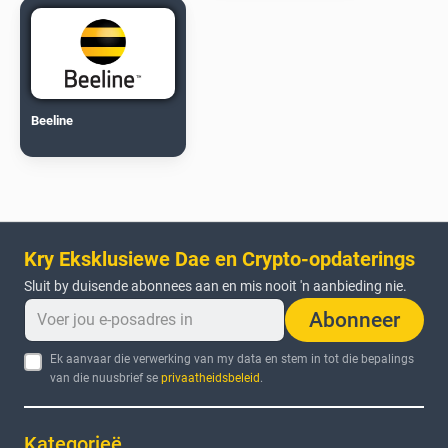
Beeline
Kry Eksklusiewe Dae en Crypto-opdaterings
Sluit by duisende abonnees aan en mis nooit 'n aanbieding nie.
Abonneer
Ek aanvaar die verwerking van my data en stem in tot die bepalings
van die nuusbrief se
privaatheidsbeleid
.
Kategorieë