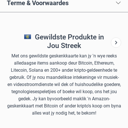
Terme & Voorwaardes
Gewildste Produkte in
Jou Streek
Met ons gewildste geskenkkaarte kan jy 'n wye reeks
alledaagse items aankoop deur Bitcoin, Ethereum,
Litecoin, Solana en 200+ ander kripto-geldeenhede te
gebruik. Of jy nou maandelikse intekeninge vir musiek-
en videostroomdienste wil dek of huishoudelike goedere,
tegnologiesespeletjies of boeke wil koop, ons het jou
gedek. Jy kan byvoorbeeld maklik 'n Amazon-
geskenkkaart met Bitcoin of ander kripto's koop om byna
alles wat jy nodig het, te bekom!