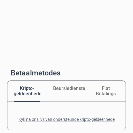
Betaalmetodes
Kripto-
Beursiedienste
Fiat
geldeenhede
Betalings
Kyk na ons lys van ondersteunde kripto-geldeenhede