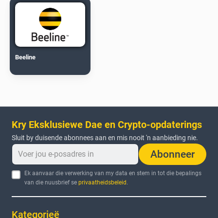
Beeline
Kry Eksklusiewe Dae en Crypto-opdaterings
Sluit by duisende abonnees aan en mis nooit 'n aanbieding nie.
Abonneer
Ek aanvaar die verwerking van my data en stem in tot die bepalings
van die nuusbrief se
privaatheidsbeleid
.
Kategorieë