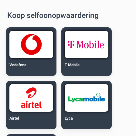
Koop selfoonopwaardering
Vodafone
T-Mobile
Airtel
Lyca