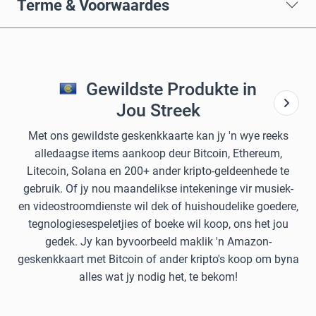
Terme & Voorwaardes
Gewildste Produkte in
Jou Streek
Met ons gewildste geskenkkaarte kan jy 'n wye reeks
alledaagse items aankoop deur Bitcoin, Ethereum,
Litecoin, Solana en 200+ ander kripto-geldeenhede te
gebruik. Of jy nou maandelikse intekeninge vir musiek-
en videostroomdienste wil dek of huishoudelike goedere,
tegnologiesespeletjies of boeke wil koop, ons het jou
gedek. Jy kan byvoorbeeld maklik 'n Amazon-
geskenkkaart met Bitcoin of ander kripto's koop om byna
alles wat jy nodig het, te bekom!