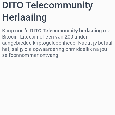
DITO Telecommunity
Herlaaiing
Koop nou ’n
DITO Telecommunity herlaaiing
met
Bitcoin, Litecoin of een van 200 ander
aangebiedde kriptogeldeenhede. Nadat jy betaal
het, sal jy die opwaardering onmiddellik na jou
selfoonnommer ontvang.
Kies streek
Kies ’n bedrag
Beraamde prys