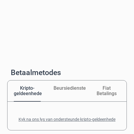
Betaalmetodes
Kripto-
Beursiedienste
Fiat
geldeenhede
Betalings
Kyk na ons lys van ondersteunde kripto-geldeenhede