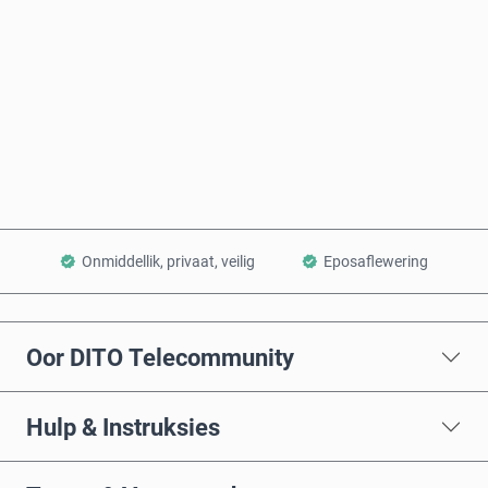
Koop nou
Voeg by Mandjie
Onmiddellik, privaat, veilig
Eposaflewering
Oor DITO Telecommunity
Hulp & Instruksies