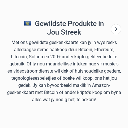
Gewildste Produkte in
Jou Streek
Met ons gewildste geskenkkaarte kan jy 'n wye reeks
alledaagse items aankoop deur Bitcoin, Ethereum,
Litecoin, Solana en 200+ ander kripto-geldeenhede te
gebruik. Of jy nou maandelikse intekeninge vir musiek-
en videostroomdienste wil dek of huishoudelike goedere,
tegnologiesespeletjies of boeke wil koop, ons het jou
gedek. Jy kan byvoorbeeld maklik 'n Amazon-
geskenkkaart met Bitcoin of ander kripto's koop om byna
alles wat jy nodig het, te bekom!