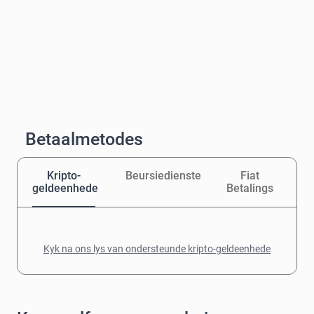
Betaalmetodes
Kripto-
Beursiedienste
Fiat
geldeenhede
Betalings
Kyk na ons lys van ondersteunde kripto-geldeenhede