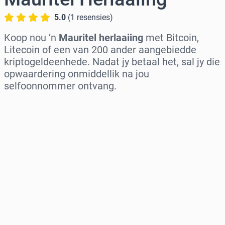
5.0
(
1
resensies
)
Koop nou ’n
Mauritel herlaaiing
met Bitcoin,
Litecoin of een van 200 ander aangebiedde
kriptogeldeenhede. Nadat jy betaal het, sal jy die
opwaardering onmiddellik na jou
selfoonnommer ontvang.
Kies streek
Kies ’n bedrag
Beraamde prys