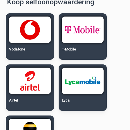
Koop selfoonopwaardering
Vodafone
T-Mobile
Airtel
Lyca