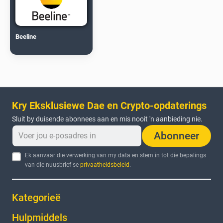
Beeline
Kry Eksklusiewe Dae en Crypto-opdaterings
Sluit by duisende abonnees aan en mis nooit 'n aanbieding nie.
Abonneer
Ek aanvaar die verwerking van my data en stem in tot die bepalings
van die nuusbrief se
privaatheidsbeleid
.
Kategorieë
Hulpmiddels