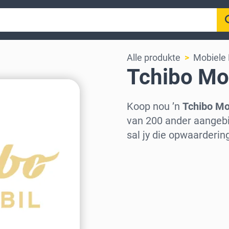
Alle produkte
Mobiele 
Tchibo Mob
Koop nou ’n
Tchibo Mob
van 200 ander aangebi
sal jy die opwaarderi
Kies streek
Kies ’n bedrag