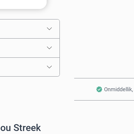
Beraamde prys
Onmiddellik, 
Jou Streek