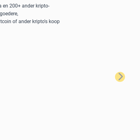
a en 200+ ander kripto-
 goedere,
coin of ander kripto's koop
Volgende