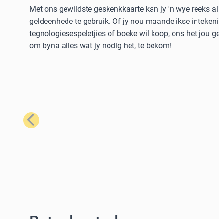
Met ons gewildste geskenkkaarte kan jy 'n wye reeks al
geldeenhede te gebruik. Of jy nou maandelikse intekeni
tegnologiesespeletjies of boeke wil koop, ons het jou 
om byna alles wat jy nodig het, te bekom!
Vorige