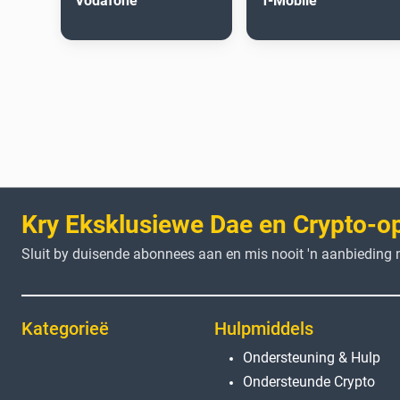
Vodafone
T-Mobile
Kry Eksklusiewe Dae en Crypto-o
Sluit by duisende abonnees aan en mis nooit 'n aanbieding n
Kategorieë
Hulpmiddels
Ondersteuning & Hulp
Ondersteunde Crypto