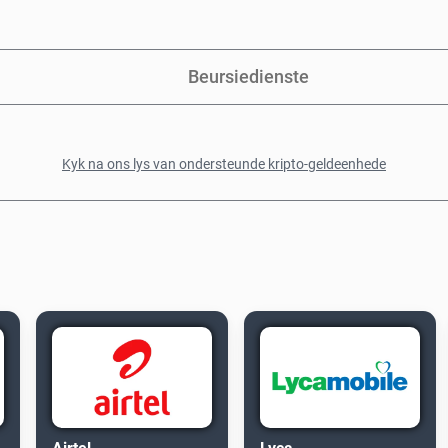
Beursiedienste
Kyk na ons lys van ondersteunde kripto-geldeenhede