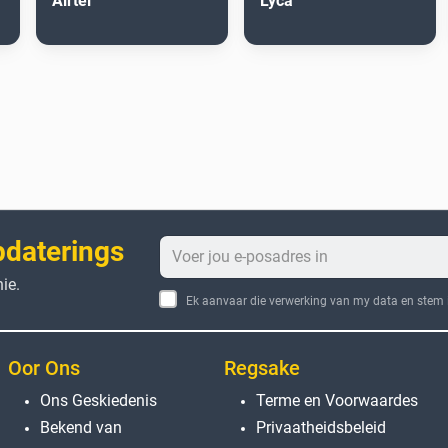
Airtel
Lyca
pdaterings
ie.
Ek aanvaar die verwerking van my data en stem i
Oor Ons
Regsake
Ons Geskiedenis
Terme en Voorwaardes
Bekend van
Privaatheidsbeleid