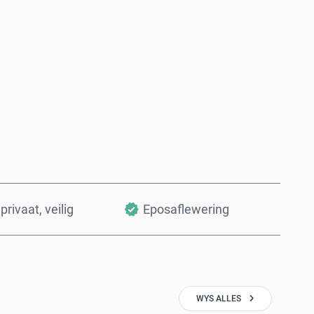
Koop nou
Voeg by Mandjie
privaat, veilig
Eposaflewering
WYS ALLES