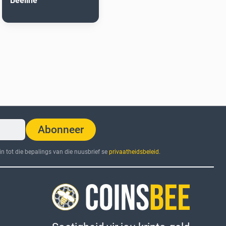
Beeline
Abonneer
n tot die bepalings van die nuusbrief se
privaatheidsbeleid
.