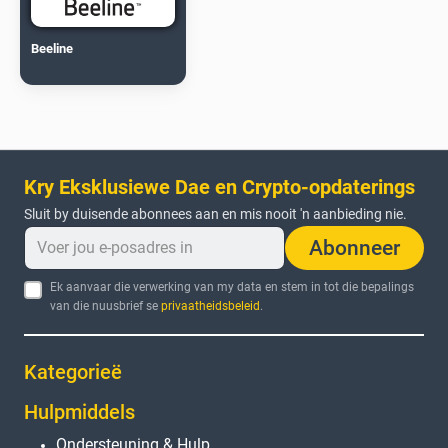
Beeline
Kry Eksklusiewe Dae en Crypto-opdaterings
Sluit by duisende abonnees aan en mis nooit 'n aanbieding nie.
Abonneer
Ek aanvaar die verwerking van my data en stem in tot die bepalings
van die nuusbrief se
privaatheidsbeleid
.
Kategorieë
Hulpmiddels
Ondersteuning & Hulp