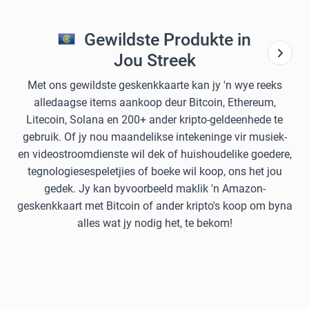
Gewildste Produkte in
Jou Streek
Met ons gewildste geskenkkaarte kan jy 'n wye reeks
alledaagse items aankoop deur Bitcoin, Ethereum,
Litecoin, Solana en 200+ ander kripto-geldeenhede te
gebruik. Of jy nou maandelikse intekeninge vir musiek-
en videostroomdienste wil dek of huishoudelike goedere,
tegnologiesespeletjies of boeke wil koop, ons het jou
gedek. Jy kan byvoorbeeld maklik 'n Amazon-
geskenkkaart met Bitcoin of ander kripto's koop om byna
alles wat jy nodig het, te bekom!