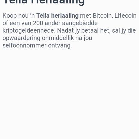
Koop nou ’n
Telia herlaaiing
met Bitcoin, Litecoin
of een van 200 ander aangebiedde
kriptogeldeenhede. Nadat jy betaal het, sal jy die
opwaardering onmiddellik na jou
selfoonnommer ontvang.
Kies streek
Kies ’n bedrag
Beraamde prys