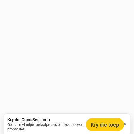
Kry die CoinsBee-toep
Kry die toep
Geniet 'n vinniger betaalproses en eksklusiewe
promosies.