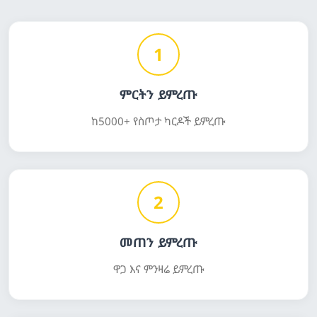
1
ምርትን ይምረጡ
ከ5000+ የስጦታ ካርዶች ይምረጡ
2
መጠን ይምረጡ
ዋጋ እና ምንዛሬ ይምረጡ