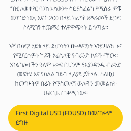
ግዢ ለመቀየር ባንክ አካውንት ሳይያስፈልግ የሚሰራ ምቹ
መንገድ ነው, እና ከ200 በላይ ክሪፕቶ አማራጮች ድጋፍ
ስለሚገኝ ተጨማሪ ተለዋዋጭነት ይሰጣል።
እኛ በክፍያ ሂደቱ ላይ ደህንነትን በቀዳሚነት እንይዛለን፣ እና
የሚደርሱዎት ኮዶች ኦፊሴላዊ የብራንድ ኮዶች ናቸው።
አገልግሎታችን ዓለም አቀፍ ቢሆንም የእያንዳንዱ ብራንድ
መፍትሄ እና የክልል ገደብ ሊለያዩ ይችላሉ, ስለዚህ
ከመግዛትዎ በፊት የማስመለሻ ውሎችን መመልከት
ሁልጊዜ ጠቃሚ ነው።
First Digital USD (FDUSD) በመጠቀም
ይግዙ