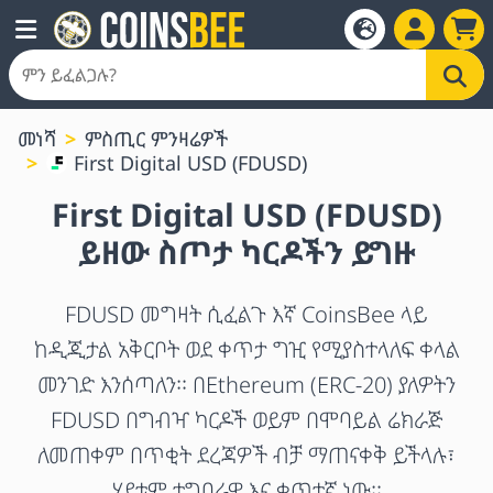
መነሻ
ምስጢር ምንዛሬዎች
First Digital USD (FDUSD)
First Digital USD (FDUSD)
ይዘው ስጦታ ካርዶችን ይግዙ
FDUSD መግዛት ሲፈልጉ እኛ CoinsBee ላይ
ከዲጂታል አቅርቦት ወደ ቀጥታ ግዢ የሚያስተላለፍ ቀላል
መንገድ እንሰጣለን። በEthereum (ERC-20) ያለዎትን
FDUSD በግብዣ ካርዶች ወይም በሞባይል ሬክራጅ
ለመጠቀም በጥቂት ደረጃዎች ብቻ ማጠናቀቅ ይችላሉ፣
ሂደቱም ተግባራዊ እና ቀጥተኛ ነው።