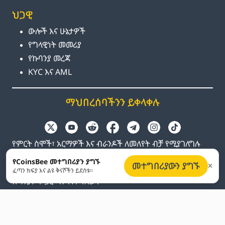
ህጋዊ
ውሎች እና ሁኔታዎች
የግላዊነት መመሪያ
የኩባንያ መረጃ
KYC እና AML
ማህበረሰባችንን ይቀላቀሉ
የምርት ስሞች፣ አርማዎች እና ብራንዶች ለመለየት ብቻ የሚያገለግሉ
ናቸው። ሁሉም የንግድ ምልክቶች እና የተመዘገቡ የንግድ ምልክቶች
የCoinsBee መተግበሪያን ያግኙ
መተግበሪያውን ያግኙ
የየራሳቸው ባለቤቶች ንብረት ናቸው። Coinsbee ከሚመለከታቸው
ፈጣን ክፍያ እና ልዩ ቅናሾችን ይደሰቱ።
ኩባንያዎች ጋር ግንኙነት የለውም።
EN
GB