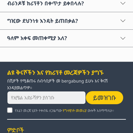
ብራንዶቹ ክሪፕቶን በቀጥታ ይቀበላሉ?
ግዢው ደህንነቱ እንዴት ይጠበቃል?
ዓለም አቀፍ መጠቀሚያ አለ?
ልዩ ቅናሾችን እና የክሪፕቶ መረጃዎችን ያግኙ
በሺዎች የሚቆጠሩ ሰብሳቢዎች መ bergabung ይሁኑ እና ቅናሽ
እንዳያመልጥዎ።
ይመዝገቡ
የእኔን መረጃ ሂደት ተቀብዬ ለጋዜጣው
የግላዊነት መመሪያ
ውሎች እስማማለሁ።
ምድቦች