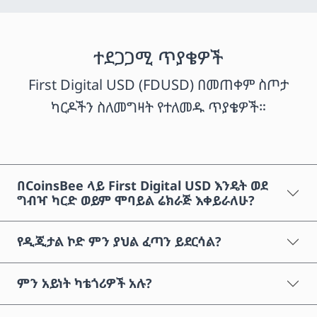
ተደጋጋሚ ጥያቄዎች
First Digital USD (FDUSD) በመጠቀም ስጦታ
ካርዶችን ስለመግዛት የተለመዱ ጥያቄዎች።
በCoinsBee ላይ First Digital USD እንዴት ወደ
ግብዣ ካርድ ወይም ሞባይል ሬክራጅ እቀይራለሁ?
የዲጂታል ኮድ ምን ያህል ፈጣን ይደርሳል?
ምን አይነት ካቴጎሪዎች አሉ?