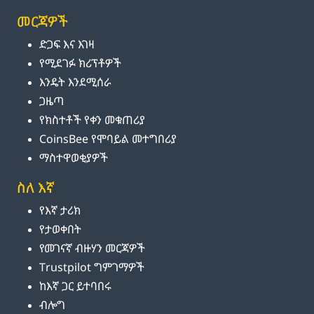
መርጃዎች
ድጋፍ እና እገዛ
የሚደገፉ ክሪፕቶዎች
እንዴት እንደሚሰራ
ጋዜጣ
የክስተቶች የቀን መቁጠሪያ
CoinsBee የሞባይል መተግበሪያ
ማስተዋወቂያዎች
ስለ እኛ
የእኛ ታሪክ
የታወቀበት
የመገናኛ ብዙሃን መርጃዎች
Trustpilot ግምገማዎች
ከእኛ ጋር ይተባበሩ
ብሎግ