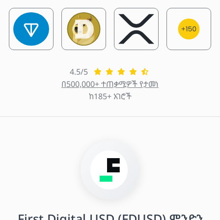
4.5/5
በ500,000+ ተጠቃሚዎች የታመነ
ከ185+ አገሮች
First Digital USD (FDUSD) ምንድን