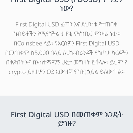
ነው?
First Digital USD ፈጣን እና ደህንነቱ የተጠበቀ
ግብይቶችን የሚያስችል ታዋቂ ምስጢር ምንዛሬ ነው።
በCoinsbee ላይ፣ የእርስዎን First Digital USD
በመጠቀም ከ5,000 በላይ ለሆኑ ብራንዶች የስጦታ ካርዶችን
በቅጽበት እና በአስተማማኝ ሁኔታ መግዛት ይችላሉ፣ ይህም የ
crypto ይዞታዎን ወደ እውነተኛ የግዢ ኃይል ይለውጣል።
First Digital USD በመጠቀም እንዴት
ይግዙ?