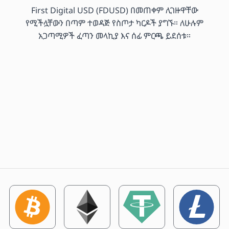
First Digital USD (FDUSD) በመጠቀም ሊገዙዋቸው
የሚችሏቸውን በጣም ተወዳጅ የስጦታ ካርዶች ያግኙ። ለሁሉም
አጋጣሚዎች ፈጣን መላኪያ እና ሰፊ ምርጫ ይደሰቱ።