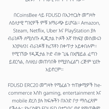
በCoinsBee ላይ FDUSD በኢንተርኔት መግዛት
ለዕለታዊ ግዢዎች ምቹ አማራጭ ይሆናል። Amazon,
Steam, Netflix, Uber እና PlayStation ያሉ
ብራንዶች ለሚሰጡ ዲጂታል ኮዶች እኛ የክፍያ መስመሩን
እንያዛለን፤ ብራንዶቹ ክሪፕቶን በቀጥታ አይቀበሉም።
የሚገኘው የዲጂታል ኮድ ብዙ ጊዜ በኢሜይል ፈጣን
ይደርሳል, ስለዚህ መጠባበቅ የሚያስፈልግ ረጅም ሂደት
አይኖርም።
FDUSD ERC20 መግዛት የሚፈልጉ ተጠቃሚዎች ከe-
commerce እስከ gaming, entertainment እና
mobile ድረስ ያሉ ክፍሎችን በአንድ ቦታ ማስፈጸም
ይችላሉ። የእርስዎን FDUSD በተግባር ወደ የሚጠቅም