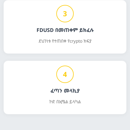
3
FDUSD በመጠቀም ይክፈሉ
ደህንነቱ የተጠበቀ የcrypto ክፍያ
4
ፈጣን መላኪያ
ኮድ በኢሜል ይላካል