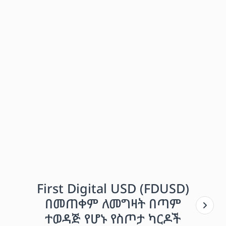
First Digital USD (FDUSD)
በመጠቀም ለመግዛት በጣም
ተወዳጅ የሆኑ የስጦታ ካርዶች