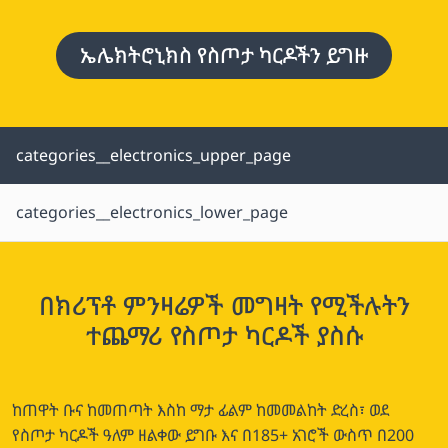
ኤሌክትሮኒክስ የስጦታ ካርዶችን ይግዙ
categories__electronics_upper_page
categories__electronics_lower_page
በክሪፕቶ ምንዛሬዎች መግዛት የሚችሉትን
ተጨማሪ የስጦታ ካርዶች ያስሱ
ከጠዋት ቡና ከመጠጣት እስከ ማታ ፊልም ከመመልከት ድረስ፣ ወደ
የስጦታ ካርዶች ዓለም ዘልቀው ይግቡ እና በ185+ አገሮች ውስጥ በ200