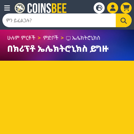
ሁሉም ምርቶች
ምድቦች
ኤሌክትሮኒክስ
በክሪፕቶ ኤሌክትሮኒክስ ይግዙ