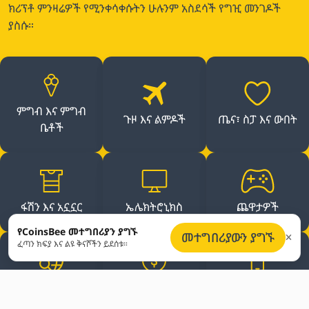
ክሪፕቶ ምንዛሬዎች የሚንቀሳቀሱትን ሁሉንም አስደሳች የግዢ መንገዶች
ያስሱ።
ምግብ እና ምግብ
ጉዞ እና ልምዶች
ጤና፣ ስፓ እና ውበት
ቤቶች
ፋሽን እና አኗኗር
ኤሌክትሮኒክስ
ጨዋታዎች
የCoinsBee መተግበሪያን ያግኙ
መተግበሪያውን ያግኙ
ፈጣን ክፍያ እና ልዩ ቅናሾችን ይደሰቱ።
የኢ-ኮሜርስ
የክፍያ ካርዶች
የሞባይል ክሬዲት