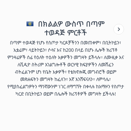
በክልልዎ ውስጥ በጣም
ተወዳጅ ምርቶች
በጣም ተወዳጅ የሆኑ የስጦታ ካርዶቻችንን በመጠቀም፣ በቢትኮይን፣
ኢቴሬም፣ ላይትኮይን፣ ሶላና እና ከ200 በላይ በሆኑ ሌሎች ክሪፕቶ
ምንዛሬዎች ሰፊ የዕለት ተዕለት እቃዎችን መግዛት ይችላሉ። ለሙዚቃ እና
ለቪዲዮ ስትሪም አገልግሎቶች ወርሃዊ ክፍያዎችን ለመሸፈን
ብትፈልጉም ሆነ የቤት እቃዎች፣ የቴክኖሎጂ መግብሮች ወይም
መጽሐፍትን መግዛት ከፈለጉ፣ እኛ እንሸፍናለን። ለምሳሌ፣
የሚያስፈልግዎትን ማንኛውንም ነገር ለማግኘት በቀላሉ ከአማዞን የስጦታ
ካርድ በቢትኮይን ወይም በሌሎች ክሪፕቶዎች መግዛት ይችላሉ!