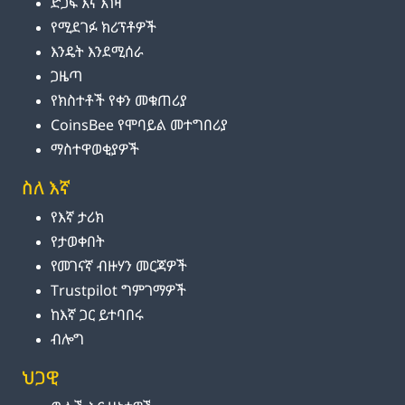
ድጋፍ እና እገዛ
የሚደገፉ ክሪፕቶዎች
እንዴት እንደሚሰራ
ጋዜጣ
የክስተቶች የቀን መቁጠሪያ
CoinsBee የሞባይል መተግበሪያ
ማስተዋወቂያዎች
ስለ እኛ
የእኛ ታሪክ
የታወቀበት
የመገናኛ ብዙሃን መርጃዎች
Trustpilot ግምገማዎች
ከእኛ ጋር ይተባበሩ
ብሎግ
ህጋዊ