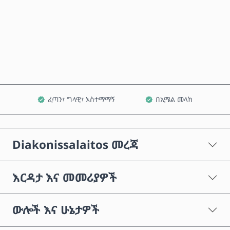
አሁን ይግዙ
ወደ ጋሪ ጨምር
ፈጣን፣ ግላዊ፣ አስተማማኝ
በኢሜል መላክ
Diakonissalaitos መረጃ
እርዳታ እና መመሪያዎች
ውሎች እና ሁኔታዎች