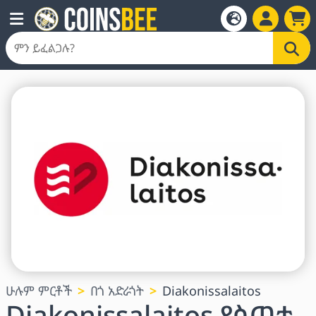
ሁሉም ምርቶች
በጎ አድራጎት
Diakonissalaitos
Diakonissalaitos የስጦታ