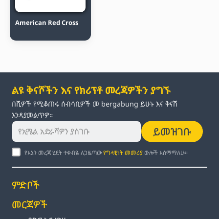
American Red Cross
ልዩ ቅናሾችን እና የክሪፕቶ መረጃዎችን ያግኙ
በሺዎች የሚቆጠሩ ሰብሳቢዎች መ bergabung ይሁኑ እና ቅናሽ
እንዳያመልጥዎ።
ይመዝገቡ
የእኔን መረጃ ሂደት ተቀብዬ ለጋዜጣው
የግላዊነት መመሪያ
ውሎች እስማማለሁ።
ምድቦች
መርጃዎች