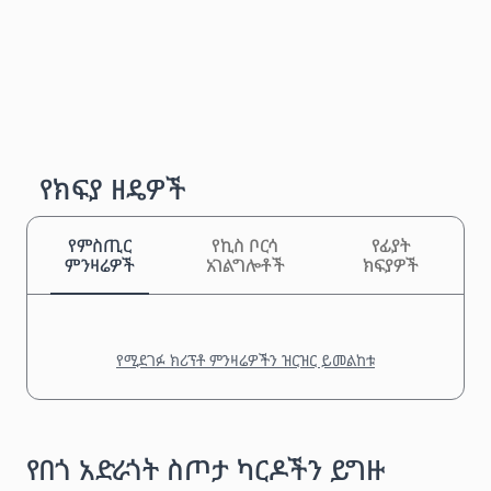
የክፍያ ዘዴዎች
የምስጢር
የኪስ ቦርሳ
የፊያት
ምንዛሬዎች
አገልግሎቶች
ክፍያዎች
የሚደገፉ ክሪፕቶ ምንዛሬዎችን ዝርዝር ይመልከቱ
የበጎ አድራጎት ስጦታ ካርዶችን ይግዙ