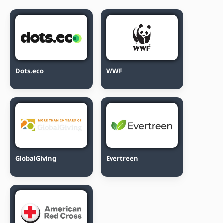
Dots.eco
WWF
GlobalGiving
Evertreen