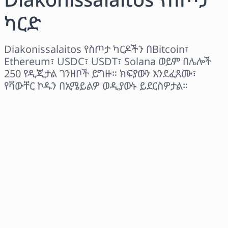
ካርድ
Diakonissalaitos የስጦታ ካርዶችን በBitcoin፣
Ethereum፣ USDC፣ USDT፣ Solana ወይም በሌሎች
250 የዲጂታል ገንዘቦች ይግዙ። ክፍያውን እንደፈጸሙ፣
የቫውቸር ኮዱን በኢሜይልዎ ወዲያውኑ ይደርስዎታል።
ክልል ይምረጡ
መጠን ይምረጡ
የተገመተ ዋጋ