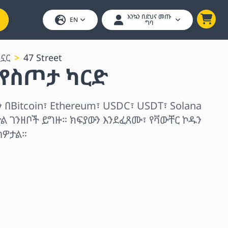
እንኳን በደህና መጡ
EN
ግባ
ኗኗር
47 Street
t የስጦታ ካርድ
ን በBitcoin፣ Ethereum፣ USDC፣ USDT፣ Solana
ል ገንዘቦች ይግዙ። ክፍያውን እንደፈጸሙ፣ የቫውቸር ኮዱን
ስዎታል።