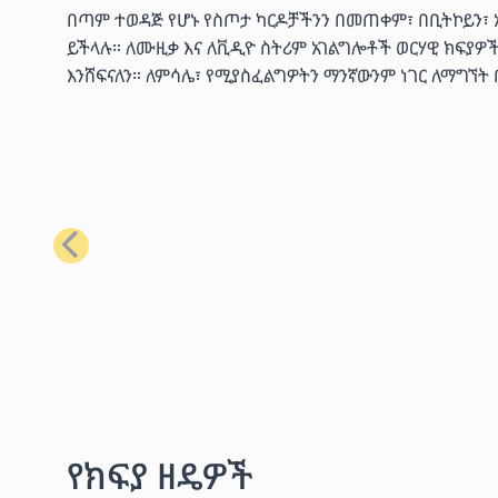
በጣም ተወዳጅ የሆኑ የስጦታ ካርዶቻችንን በመጠቀም፣ በቢትኮይን፣ ኢቴ
ይችላሉ። ለሙዚቃ እና ለቪዲዮ ስትሪም አገልግሎቶች ወርሃዊ ክፍያዎ
እንሸፍናለን። ለምሳሌ፣ የሚያስፈልግዎትን ማንኛውንም ነገር ለማግኘት
ቀዳሚ
የክፍያ ዘዴዎች