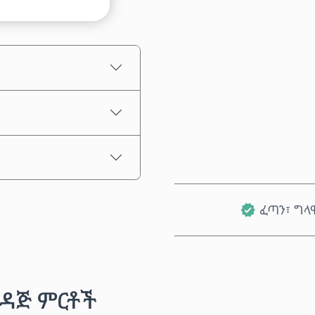
የተገመተ ዋጋ
ፈጣን፣ ግላ
ዳጅ ምርቶች