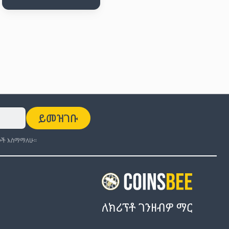
ይመዝገቡ
ች እስማማለሁ።
ለክሪፕቶ ገንዘብዎ ማር