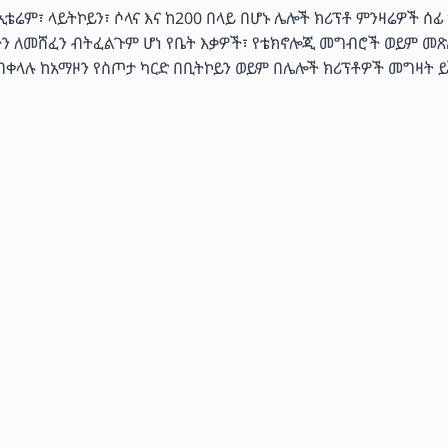
ሬም፣ ላይትኮይን፣ ሶላና እና ከ200 በላይ በሆኑ ሌሎች ክሪፕቶ ምንዛሬዎች ሰፊ
ችን ለመሸፈን ብትፈልጉም ሆነ የቤት እቃዎች፣ የቴክኖሎጂ መግብሮች ወይም መጽ
 በቀላሉ ከአማዞን የስጦታ ካርድ በቢትኮይን ወይም በሌሎች ክሪፕቶዎች መግዛት ይ