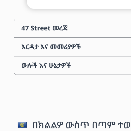
47 Street መረጃ
እርዳታ እና መመሪያዎች
ውሎች እና ሁኔታዎች
በክልልዎ ውስጥ በጣም ተወ