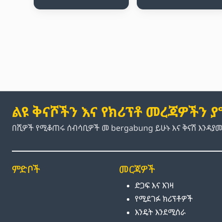
ልዩ ቅናሾችን እና የክሪፕቶ መረጃዎችን 
በሺዎች የሚቆጠሩ ሰብሳቢዎች መ bergabung ይሁኑ እና ቅናሽ እንዳያ
ምድቦች
መርጃዎች
ድጋፍ እና እገዛ
የሚደገፉ ክሪፕቶዎች
እንዴት እንደሚሰራ