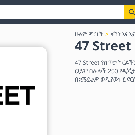
ሁሉም ምርቶች
ፋሽን እና አ
47 Stree
47 Street የስጦታ ካርዶች
ወይም በሌሎች 250 የዲጂታ
በኢሜይልዎ ወዲያውኑ ይደር
ክልል ይምረጡ
መጠን ይምረጡ