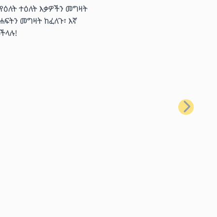
 የዕለት ተዕለት እቃዎችን መግዛት
ሐፍትን መግዛት ከፈለጉ፣ እኛ
ችላሉ!
ቀጣይ