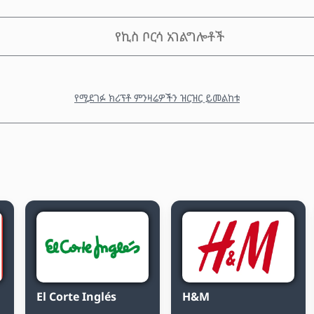
የኪስ ቦርሳ አገልግሎቶች
የሚደገፉ ክሪፕቶ ምንዛሬዎችን ዝርዝር ይመልከቱ
El Corte Inglés
H&M