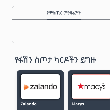
የምስጢር ምንዛሬዎች
የፋሽን ስጦታ ካርዶችን ይግዙ
Zalando
Macys