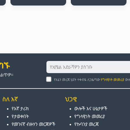
ያግኙ
መልጥዎ።
የእኔን መረጃ ሂደት ተቀብዬ ለጋዜጣው
የግላዊነት መመሪያ
ውሎ
ስለ እኛ
ህጋዊ
የእኛ ታሪክ
ውሎች እና ሁኔታዎች
የታወቀበት
የግላዊነት መመሪያ
የመገናኛ ብዙሃን መርጃዎች
የኩባንያ መረጃ