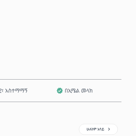
አሁን ይግዙ
ወደ ጋሪ ጨምር
ዊ፣ አስተማማኝ
በኢሜል መላክ
ሁሉንም አሳይ