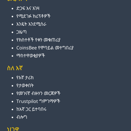
ድጋፍ እና እገዛ
የሚደገፉ ክሪፕቶዎች
እንዴት እንደሚሰራ
ጋዜጣ
የክስተቶች የቀን መቁጠሪያ
CoinsBee የሞባይል መተግበሪያ
ማስተዋወቂያዎች
ስለ እኛ
የእኛ ታሪክ
የታወቀበት
የመገናኛ ብዙሃን መርጃዎች
Trustpilot ግምገማዎች
ከእኛ ጋር ይተባበሩ
ብሎግ
ህጋዊ