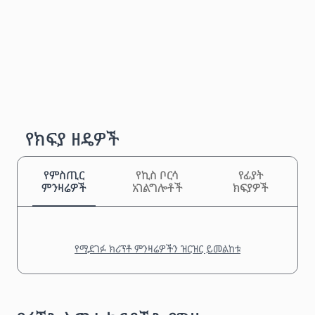
የክፍያ ዘዴዎች
የምስጢር
የኪስ ቦርሳ
የፊያት
ምንዛሬዎች
አገልግሎቶች
ክፍያዎች
የሚደገፉ ክሪፕቶ ምንዛሬዎችን ዝርዝር ይመልከቱ