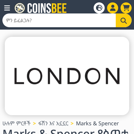
ሁሉም ምርቶች
ፋሽን እና አኗኗር
Marks & Spencer
Marks & Spencer የስጦታ