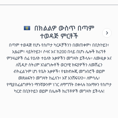
በክልልዎ ውስጥ በጣም
ተወዳጅ ምርቶች
በጣም ተወዳጅ የሆኑ የስጦታ ካርዶቻችንን በመጠቀም፣ በቢትኮይን፣
ኢቴሬም፣ ላይትኮይን፣ ሶላና እና ከ200 በላይ በሆኑ ሌሎች ክሪፕቶ
ምንዛሬዎች ሰፊ የዕለት ተዕለት እቃዎችን መግዛት ይችላሉ። ለሙዚቃ እና
ለቪዲዮ ስትሪም አገልግሎቶች ወርሃዊ ክፍያዎችን ለመሸፈን
ብትፈልጉም ሆነ የቤት እቃዎች፣ የቴክኖሎጂ መግብሮች ወይም
መጽሐፍትን መግዛት ከፈለጉ፣ እኛ እንሸፍናለን። ለምሳሌ፣
የሚያስፈልግዎትን ማንኛውንም ነገር ለማግኘት በቀላሉ ከአማዞን የስጦታ
ካርድ በቢትኮይን ወይም በሌሎች ክሪፕቶዎች መግዛት ይችላሉ!