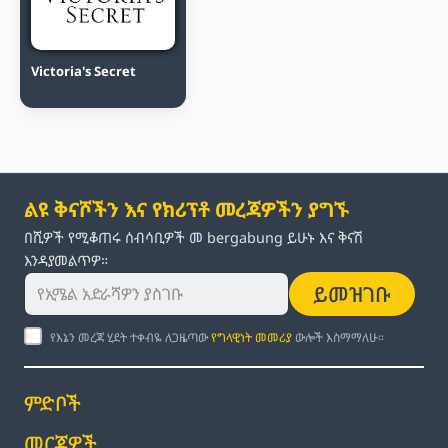
Victoria's Secret
ልዩ ቅናሾችን እና የክሪፕቶ መረጃዎችን ያግኙ
በሺዎች የሚቆጠሩ ሰብሳቢዎች መ bergabung ይሁኑ እና ቅናሽ
እንዳያመልጥዎ።
ይመዝገቡ
የእኔን መረጃ ሂደት ተቀብዬ ለጋዜጣው
የግላዊነት መመሪያ
ውሎች እስማማለሁ።
ምድቦች
መርጃዎች