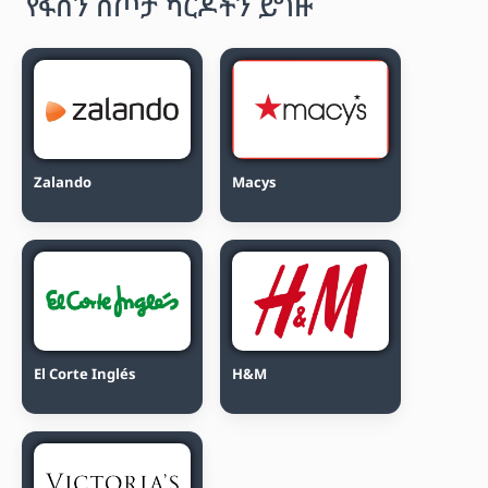
የፋሽን ስጦታ ካርዶችን ይግዙ
Zalando
Macys
El Corte Inglés
H&M