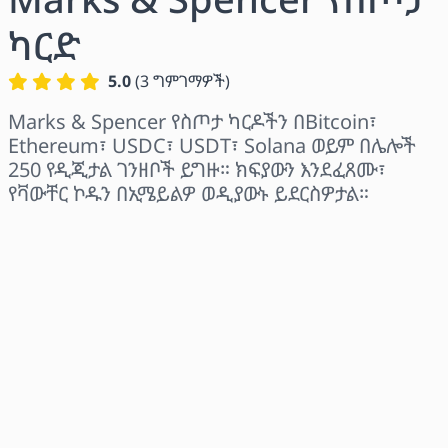
ካርድ
5.0
(
3
ግምገማዎች
)
Marks & Spencer የስጦታ ካርዶችን በBitcoin፣
Ethereum፣ USDC፣ USDT፣ Solana ወይም በሌሎች
250 የዲጂታል ገንዘቦች ይግዙ። ክፍያውን እንደፈጸሙ፣
የቫውቸር ኮዱን በኢሜይልዎ ወዲያውኑ ይደርስዎታል።
ክልል ይምረጡ
መጠን ይምረጡ
የተገመተ ዋጋ