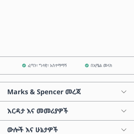
አሁን ይግዙ
ወደ ጋሪ ጨምር
ፈጣን፣ ግላዊ፣ አስተማማኝ
በኢሜል መላክ
Marks & Spencer መረጃ
እርዳታ እና መመሪያዎች
ውሎች እና ሁኔታዎች