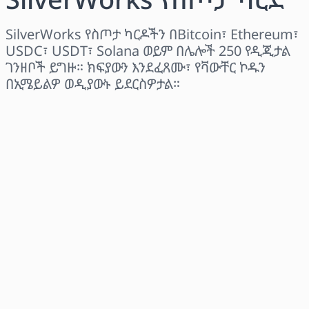
SilverWorks የስጦታ ካርዶችን በBitcoin፣ Ethereum፣
USDC፣ USDT፣ Solana ወይም በሌሎች 250 የዲጂታል
ገንዘቦች ይግዙ። ክፍያውን እንደፈጸሙ፣ የቫውቸር ኮዱን
በኢሜይልዎ ወዲያውኑ ይደርስዎታል።
ክልል ይምረጡ
መጠን ይምረጡ
የተገመተ ዋጋ
አሁን ይግዙ