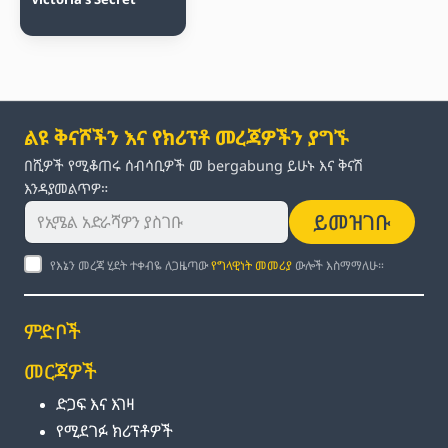
ልዩ ቅናሾችን እና የክሪፕቶ መረጃዎችን ያግኙ
በሺዎች የሚቆጠሩ ሰብሳቢዎች መ bergabung ይሁኑ እና ቅናሽ
እንዳያመልጥዎ።
ይመዝገቡ
የእኔን መረጃ ሂደት ተቀብዬ ለጋዜጣው
የግላዊነት መመሪያ
ውሎች እስማማለሁ።
ምድቦች
መርጃዎች
ድጋፍ እና እገዛ
የሚደገፉ ክሪፕቶዎች