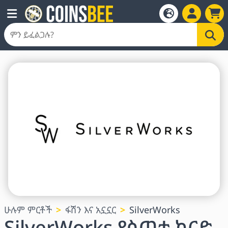
ሁሉም ምርቶች
ፋሽን እና አኗኗር
SilverWorks
SilverWorks የስጦታ ካርድ