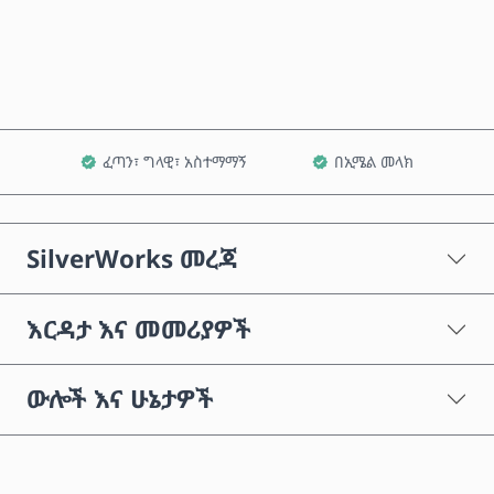
ወደ ጋሪ ጨምር
ፈጣን፣ ግላዊ፣ አስተማማኝ
በኢሜል መላክ
SilverWorks መረጃ
እርዳታ እና መመሪያዎች
ውሎች እና ሁኔታዎች