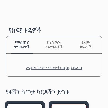
የክፍያ ዘዴዎች
የምስጢር
የኪስ ቦርሳ
የፊያት
ምንዛሬዎች
አገልግሎቶች
ክፍያዎች
የሚደገፉ ክሪፕቶ ምንዛሬዎችን ዝርዝር ይመልከቱ
የፋሽን ስጦታ ካርዶችን ይግዙ