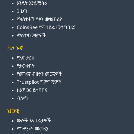
እንዴት እንደሚሰራ
ጋዜጣ
የክስተቶች የቀን መቁጠሪያ
CoinsBee የሞባይል መተግበሪያ
ማስተዋወቂያዎች
ስለ እኛ
የእኛ ታሪክ
የታወቀበት
የመገናኛ ብዙሃን መርጃዎች
Trustpilot ግምገማዎች
ከእኛ ጋር ይተባበሩ
ብሎግ
ህጋዊ
ውሎች እና ሁኔታዎች
የግላዊነት መመሪያ