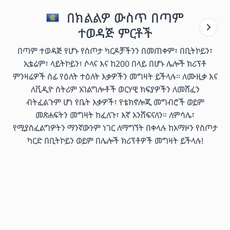
በክልልዎ ውስጥ በጣም
ተወዳጅ ምርቶች
በጣም ተወዳጅ የሆኑ የስጦታ ካርዶቻችንን በመጠቀም፣ በቢትኮይን፣
ኢቴሬም፣ ላይትኮይን፣ ሶላና እና ከ200 በላይ በሆኑ ሌሎች ክሪፕቶ
ምንዛሬዎች ሰፊ የዕለት ተዕለት እቃዎችን መግዛት ይችላሉ። ለሙዚቃ እና
ለቪዲዮ ስትሪም አገልግሎቶች ወርሃዊ ክፍያዎችን ለመሸፈን
ብትፈልጉም ሆነ የቤት እቃዎች፣ የቴክኖሎጂ መግብሮች ወይም
መጽሐፍትን መግዛት ከፈለጉ፣ እኛ እንሸፍናለን። ለምሳሌ፣
የሚያስፈልግዎትን ማንኛውንም ነገር ለማግኘት በቀላሉ ከአማዞን የስጦታ
ካርድ በቢትኮይን ወይም በሌሎች ክሪፕቶዎች መግዛት ይችላሉ!