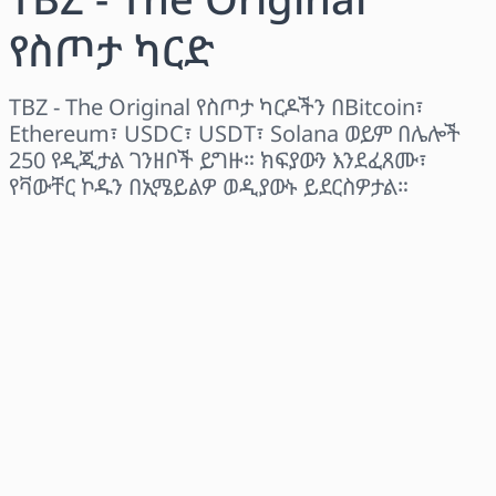
የስጦታ ካርድ
TBZ - The Original የስጦታ ካርዶችን በBitcoin፣
Ethereum፣ USDC፣ USDT፣ Solana ወይም በሌሎች
250 የዲጂታል ገንዘቦች ይግዙ። ክፍያውን እንደፈጸሙ፣
የቫውቸር ኮዱን በኢሜይልዎ ወዲያውኑ ይደርስዎታል።
ክልል ይምረጡ
መጠን ይምረጡ
የተገመተ ዋጋ