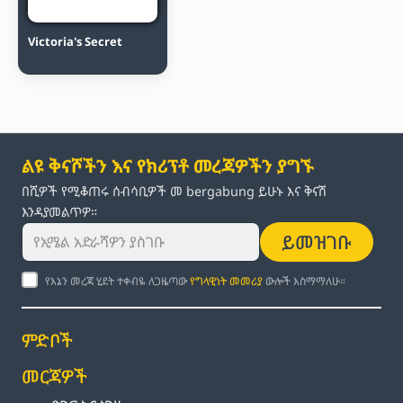
Victoria's Secret
ልዩ ቅናሾችን እና የክሪፕቶ መረጃዎችን ያግኙ
በሺዎች የሚቆጠሩ ሰብሳቢዎች መ bergabung ይሁኑ እና ቅናሽ
እንዳያመልጥዎ።
ይመዝገቡ
የእኔን መረጃ ሂደት ተቀብዬ ለጋዜጣው
የግላዊነት መመሪያ
ውሎች እስማማለሁ።
ምድቦች
መርጃዎች