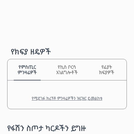
የክፍያ ዘዴዎች
የምስጢር
የኪስ ቦርሳ
የፊያት
ምንዛሬዎች
አገልግሎቶች
ክፍያዎች
የሚደገፉ ክሪፕቶ ምንዛሬዎችን ዝርዝር ይመልከቱ
የፋሽን ስጦታ ካርዶችን ይግዙ