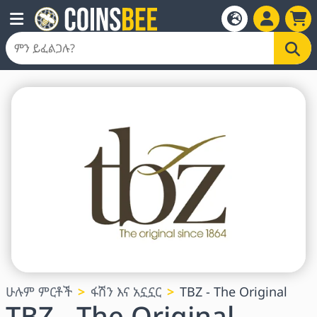
ሁሉም ምርቶች
ፋሽን እና አኗኗር
TBZ - The Original
TBZ - The Original