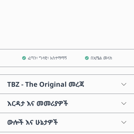
አሁን ይግዙ
ወደ ጋሪ ጨምር
ፈጣን፣ ግላዊ፣ አስተማማኝ
በኢሜል መላክ
TBZ - The Original መረጃ
እርዳታ እና መመሪያዎች
ውሎች እና ሁኔታዎች