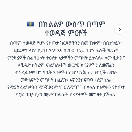
በክልልዎ ውስጥ በጣም
ተወዳጅ ምርቶች
በጣም ተወዳጅ የሆኑ የስጦታ ካርዶቻችንን በመጠቀም፣ በቢትኮይን፣
ኢቴሬም፣ ላይትኮይን፣ ሶላና እና ከ200 በላይ በሆኑ ሌሎች ክሪፕቶ
ምንዛሬዎች ሰፊ የዕለት ተዕለት እቃዎችን መግዛት ይችላሉ። ለሙዚቃ እና
ለቪዲዮ ስትሪም አገልግሎቶች ወርሃዊ ክፍያዎችን ለመሸፈን
ብትፈልጉም ሆነ የቤት እቃዎች፣ የቴክኖሎጂ መግብሮች ወይም
መጽሐፍትን መግዛት ከፈለጉ፣ እኛ እንሸፍናለን። ለምሳሌ፣
የሚያስፈልግዎትን ማንኛውንም ነገር ለማግኘት በቀላሉ ከአማዞን የስጦታ
ካርድ በቢትኮይን ወይም በሌሎች ክሪፕቶዎች መግዛት ይችላሉ!