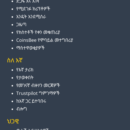
ድጋፍ እና እገዛ
የሚደገፉ ክሪፕቶዎች
እንዴት እንደሚሰራ
ጋዜጣ
የክስተቶች የቀን መቁጠሪያ
CoinsBee የሞባይል መተግበሪያ
ማስተዋወቂያዎች
ስለ እኛ
የእኛ ታሪክ
የታወቀበት
የመገናኛ ብዙሃን መርጃዎች
Trustpilot ግምገማዎች
ከእኛ ጋር ይተባበሩ
ብሎግ
ህጋዊ