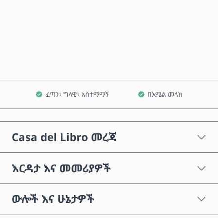
አሁን ይግዙ
ወደ ጋሪ ጨምር
ፈጣን፣ ግላዊ፣ አስተማማኝ
በኢሜል መላክ
Casa del Libro መረጃ
እርዳታ እና መመሪያዎች
ውሎች እና ሁኔታዎች