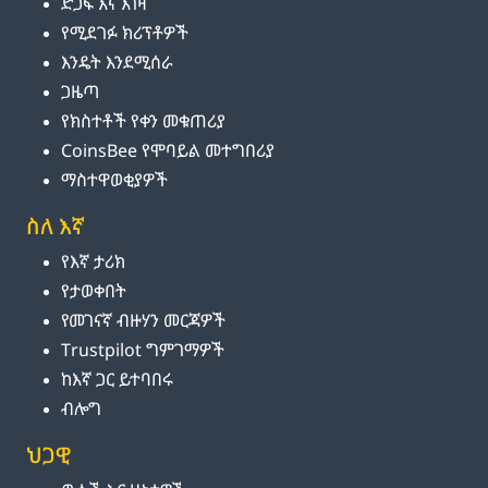
ድጋፍ እና እገዛ
የሚደገፉ ክሪፕቶዎች
እንዴት እንደሚሰራ
ጋዜጣ
የክስተቶች የቀን መቁጠሪያ
CoinsBee የሞባይል መተግበሪያ
ማስተዋወቂያዎች
ስለ እኛ
የእኛ ታሪክ
የታወቀበት
የመገናኛ ብዙሃን መርጃዎች
Trustpilot ግምገማዎች
ከእኛ ጋር ይተባበሩ
ብሎግ
ህጋዊ