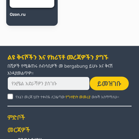
Ozon.ru
ልዩ ቅናሾችን እና የክሪፕቶ መረጃዎችን ያግኙ
በሺዎች የሚቆጠሩ ሰብሳቢዎች መ bergabung ይሁኑ እና ቅናሽ
እንዳያመልጥዎ።
ይመዝገቡ
የእኔን መረጃ ሂደት ተቀብዬ ለጋዜጣው
የግላዊነት መመሪያ
ውሎች እስማማለሁ።
ምድቦች
መርጃዎች