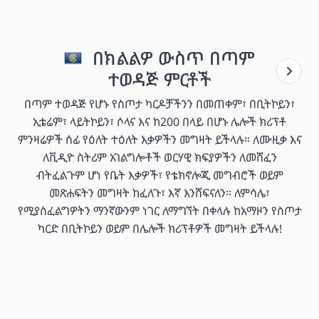
በክልልዎ ውስጥ በጣም
ተወዳጅ ምርቶች
በጣም ተወዳጅ የሆኑ የስጦታ ካርዶቻችንን በመጠቀም፣ በቢትኮይን፣
ኢቴሬም፣ ላይትኮይን፣ ሶላና እና ከ200 በላይ በሆኑ ሌሎች ክሪፕቶ
ምንዛሬዎች ሰፊ የዕለት ተዕለት እቃዎችን መግዛት ይችላሉ። ለሙዚቃ እና
ለቪዲዮ ስትሪም አገልግሎቶች ወርሃዊ ክፍያዎችን ለመሸፈን
ብትፈልጉም ሆነ የቤት እቃዎች፣ የቴክኖሎጂ መግብሮች ወይም
መጽሐፍትን መግዛት ከፈለጉ፣ እኛ እንሸፍናለን። ለምሳሌ፣
የሚያስፈልግዎትን ማንኛውንም ነገር ለማግኘት በቀላሉ ከአማዞን የስጦታ
ካርድ በቢትኮይን ወይም በሌሎች ክሪፕቶዎች መግዛት ይችላሉ!