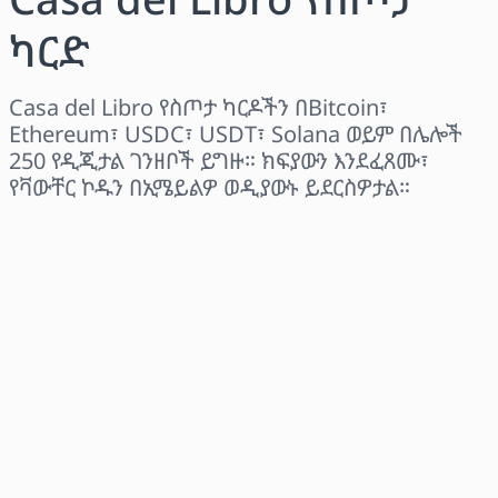
ካርድ
Casa del Libro የስጦታ ካርዶችን በBitcoin፣
Ethereum፣ USDC፣ USDT፣ Solana ወይም በሌሎች
250 የዲጂታል ገንዘቦች ይግዙ። ክፍያውን እንደፈጸሙ፣
የቫውቸር ኮዱን በኢሜይልዎ ወዲያውኑ ይደርስዎታል።
ክልል ይምረጡ
መጠን ይምረጡ
የተገመተ ዋጋ