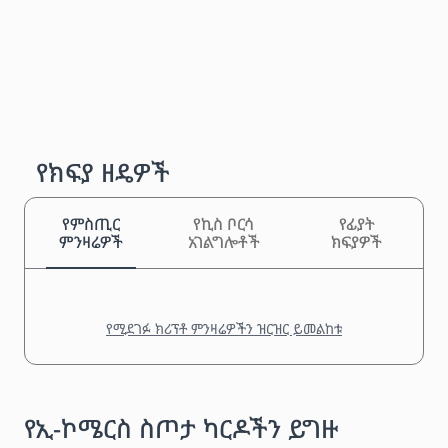
የክፍያ ዘዴዎች
የምስጢር
የኪስ ቦርሳ
የፊያት
ምንዛሬዎች
አገልግሎቶች
ክፍያዎች
የሚደገፉ ክሪፕቶ ምንዛሬዎችን ዝርዝር ይመልከቱ
የኢ-ኮሜርስ ስጦታ ካርዶችን ይግዙ