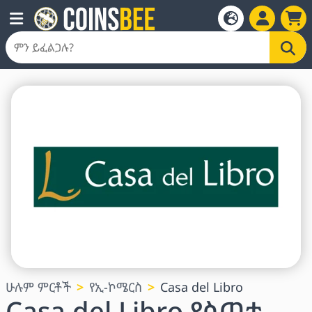
ሁሉም ምርቶች
የኢ-ኮሜርስ
Casa del Libro
Casa del Libro የስጦታ