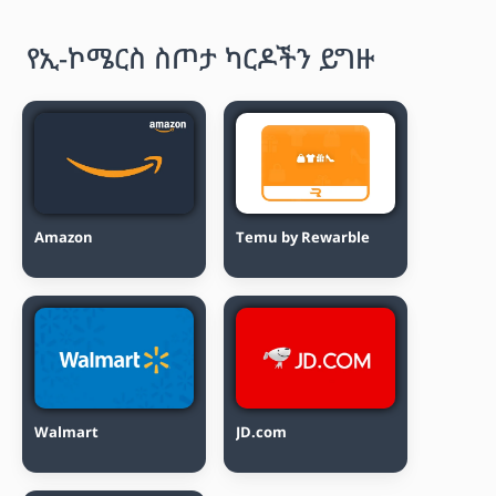
የኢ-ኮሜርስ ስጦታ ካርዶችን ይግዙ
Amazon
Temu by Rewarble
Walmart
JD.com