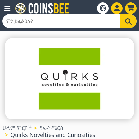
ሁሉም ምርቶች
የኢ-ኮሜርስ
Quirks Novelties and Curiosities