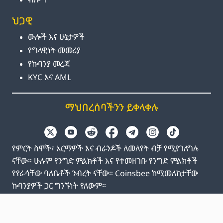
ህጋዊ
ውሎች እና ሁኔታዎች
የግላዊነት መመሪያ
የኩባንያ መረጃ
KYC እና AML
ማህበረሰባችንን ይቀላቀሉ
የምርት ስሞች፣ አርማዎች እና ብራንዶች ለመለየት ብቻ የሚያገለግሉ
ናቸው። ሁሉም የንግድ ምልክቶች እና የተመዘገቡ የንግድ ምልክቶች
የየራሳቸው ባለቤቶች ንብረት ናቸው። Coinsbee ከሚመለከታቸው
ኩባንያዎች ጋር ግንኙነት የለውም።