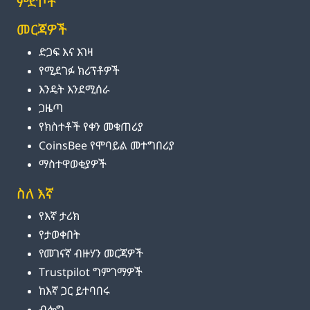
ምድቦች
መርጃዎች
ድጋፍ እና እገዛ
የሚደገፉ ክሪፕቶዎች
እንዴት እንደሚሰራ
ጋዜጣ
የክስተቶች የቀን መቁጠሪያ
CoinsBee የሞባይል መተግበሪያ
ማስተዋወቂያዎች
ስለ እኛ
የእኛ ታሪክ
የታወቀበት
የመገናኛ ብዙሃን መርጃዎች
Trustpilot ግምገማዎች
ከእኛ ጋር ይተባበሩ
ብሎግ