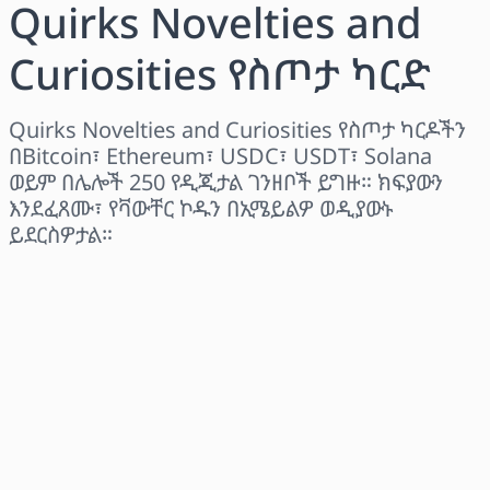
Quirks Novelties and
Curiosities የስጦታ ካርድ
Quirks Novelties and Curiosities የስጦታ ካርዶችን
በBitcoin፣ Ethereum፣ USDC፣ USDT፣ Solana
ወይም በሌሎች 250 የዲጂታል ገንዘቦች ይግዙ። ክፍያውን
እንደፈጸሙ፣ የቫውቸር ኮዱን በኢሜይልዎ ወዲያውኑ
ይደርስዎታል።
ክልል ይምረጡ
መጠን ይምረጡ
የተገመተ ዋጋ