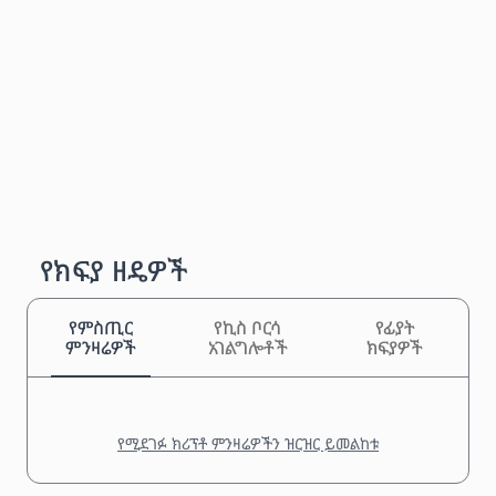
የክፍያ ዘዴዎች
የምስጢር
የኪስ ቦርሳ
የፊያት
ምንዛሬዎች
አገልግሎቶች
ክፍያዎች
የሚደገፉ ክሪፕቶ ምንዛሬዎችን ዝርዝር ይመልከቱ