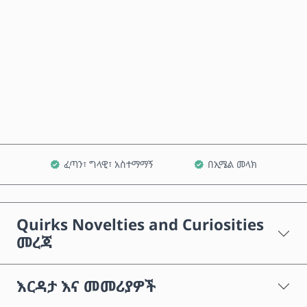
አሁን ይግዙ
ወደ ጋሪ ጨምር
ፈጣን፣ ግላዊ፣ አስተማማኝ
በኢሜል መላክ
Quirks Novelties and Curiosities
መረጃ
እርዳታ እና መመሪያዎች