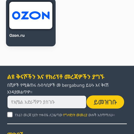
Ozon.ru
ልዩ ቅናሾችን እና የክሪፕቶ መረጃዎችን ያግኙ
በሺዎች የሚቆጠሩ ሰብሳቢዎች መ bergabung ይሁኑ እና ቅናሽ
እንዳያመልጥዎ።
ይመዝገቡ
የእኔን መረጃ ሂደት ተቀብዬ ለጋዜጣው
የግላዊነት መመሪያ
ውሎች እስማማለሁ።