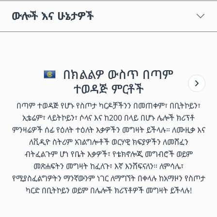
ውሎች እና ሁኔታዎች
በክልልዎ ውስጥ በጣም
ተወዳጅ ምርቶች
በጣም ተወዳጅ የሆኑ የስጦታ ካርዶቻችንን በመጠቀም፣ በቢትኮይን፣
ኢቴሬም፣ ላይትኮይን፣ ሶላና እና ከ200 በላይ በሆኑ ሌሎች ክሪፕቶ
ምንዛሬዎች ሰፊ የዕለት ተዕለት እቃዎችን መግዛት ይችላሉ። ለሙዚቃ እና
ለቪዲዮ ስትሪም አገልግሎቶች ወርሃዊ ክፍያዎችን ለመሸፈን
ብትፈልጉም ሆነ የቤት እቃዎች፣ የቴክኖሎጂ መግብሮች ወይም
መጽሐፍትን መግዛት ከፈለጉ፣ እኛ እንሸፍናለን። ለምሳሌ፣
የሚያስፈልግዎትን ማንኛውንም ነገር ለማግኘት በቀላሉ ከአማዞን የስጦታ
ካርድ በቢትኮይን ወይም በሌሎች ክሪፕቶዎች መግዛት ይችላሉ!