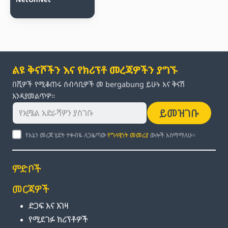
ልዩ ቅናሾችን እና የክሪፕቶ መረጃዎችን ያግኙ
በሺዎች የሚቆጠሩ ሰብሳቢዎች መ bergabung ይሁኑ እና ቅናሽ
እንዳያመልጥዎ።
ይመዝገቡ
የእኔን መረጃ ሂደት ተቀብዬ ለጋዜጣው
የግላዊነት መመሪያ
ውሎች እስማማለሁ።
ምድቦች
መርጃዎች
ድጋፍ እና እገዛ
የሚደገፉ ክሪፕቶዎች