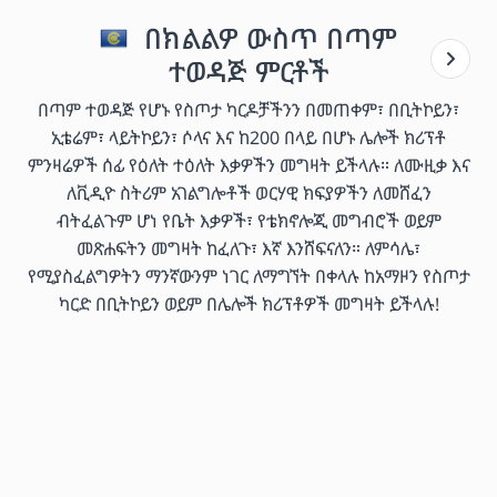
በክልልዎ ውስጥ በጣም
ተወዳጅ ምርቶች
በጣም ተወዳጅ የሆኑ የስጦታ ካርዶቻችንን በመጠቀም፣ በቢትኮይን፣
ኢቴሬም፣ ላይትኮይን፣ ሶላና እና ከ200 በላይ በሆኑ ሌሎች ክሪፕቶ
ምንዛሬዎች ሰፊ የዕለት ተዕለት እቃዎችን መግዛት ይችላሉ። ለሙዚቃ እና
ለቪዲዮ ስትሪም አገልግሎቶች ወርሃዊ ክፍያዎችን ለመሸፈን
ብትፈልጉም ሆነ የቤት እቃዎች፣ የቴክኖሎጂ መግብሮች ወይም
መጽሐፍትን መግዛት ከፈለጉ፣ እኛ እንሸፍናለን። ለምሳሌ፣
የሚያስፈልግዎትን ማንኛውንም ነገር ለማግኘት በቀላሉ ከአማዞን የስጦታ
ካርድ በቢትኮይን ወይም በሌሎች ክሪፕቶዎች መግዛት ይችላሉ!