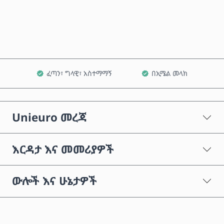
ወደ ጋሪ ጨምር
ፈጣን፣ ግላዊ፣ አስተማማኝ
በኢሜል መላክ
Unieuro መረጃ
እርዳታ እና መመሪያዎች
ውሎች እና ሁኔታዎች