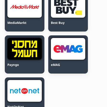
MediaMarkt
Best Buy
Payngo
eMAG
NetOnNet