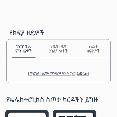
የክፍያ ዘዴዎች
የምስጢር
የኪስ ቦርሳ
የፊያት
ምንዛሬዎች
አገልግሎቶች
ክፍያዎች
የሚደገፉ ክሪፕቶ ምንዛሬዎችን ዝርዝር ይመልከቱ
የኤሌክትሮኒክስ ስጦታ ካርዶችን ይግዙ