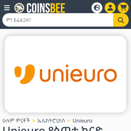
ሁሉም ምርቶች
ኤሌክትሮኒክስ
Unieuro
Unieuro የስጦታ ካርድ