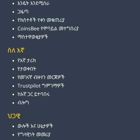
እንዴት እንደሚሰራ
ጋዜጣ
የክስተቶች የቀን መቁጠሪያ
CoinsBee የሞባይል መተግበሪያ
ማስተዋወቂያዎች
ስለ እኛ
የእኛ ታሪክ
የታወቀበት
የመገናኛ ብዙሃን መርጃዎች
Trustpilot ግምገማዎች
ከእኛ ጋር ይተባበሩ
ብሎግ
ህጋዊ
ውሎች እና ሁኔታዎች
የግላዊነት መመሪያ