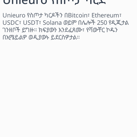
Unieuro የስጦታ ካርዶችን በBitcoin፣ Ethereum፣
USDC፣ USDT፣ Solana ወይም በሌሎች 250 የዲጂታል
ገንዘቦች ይግዙ። ክፍያውን እንደፈጸሙ፣ የቫውቸር ኮዱን
በኢሜይልዎ ወዲያውኑ ይደርስዎታል።
ክልል ይምረጡ
መጠን ይምረጡ
የተገመተ ዋጋ
አሁን ይግዙ