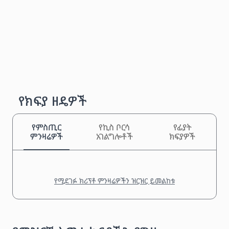
የክፍያ ዘዴዎች
የምስጢር
የኪስ ቦርሳ
የፊያት
ምንዛሬዎች
አገልግሎቶች
ክፍያዎች
የሚደገፉ ክሪፕቶ ምንዛሬዎችን ዝርዝር ይመልከቱ