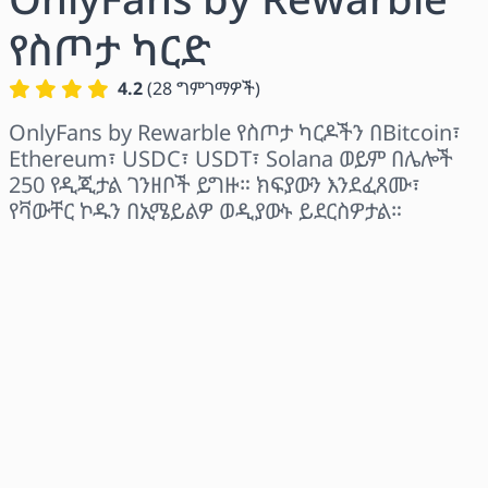
የስጦታ ካርድ
4.2
(
28
ግምገማዎች
)
OnlyFans by Rewarble የስጦታ ካርዶችን በBitcoin፣
Ethereum፣ USDC፣ USDT፣ Solana ወይም በሌሎች
250 የዲጂታል ገንዘቦች ይግዙ። ክፍያውን እንደፈጸሙ፣
የቫውቸር ኮዱን በኢሜይልዎ ወዲያውኑ ይደርስዎታል።
ክልል ይምረጡ
መጠን ይምረጡ
የተገመተ ዋጋ