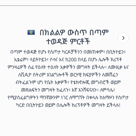
በክልልዎ ውስጥ በጣም
ተወዳጅ ምርቶች
በጣም ተወዳጅ የሆኑ የስጦታ ካርዶቻችንን በመጠቀም፣ በቢትኮይን፣
ኢቴሬም፣ ላይትኮይን፣ ሶላና እና ከ200 በላይ በሆኑ ሌሎች ክሪፕቶ
ምንዛሬዎች ሰፊ የዕለት ተዕለት እቃዎችን መግዛት ይችላሉ። ለሙዚቃ እና
ለቪዲዮ ስትሪም አገልግሎቶች ወርሃዊ ክፍያዎችን ለመሸፈን
ብትፈልጉም ሆነ የቤት እቃዎች፣ የቴክኖሎጂ መግብሮች ወይም
መጽሐፍትን መግዛት ከፈለጉ፣ እኛ እንሸፍናለን። ለምሳሌ፣
የሚያስፈልግዎትን ማንኛውንም ነገር ለማግኘት በቀላሉ ከአማዞን የስጦታ
ካርድ በቢትኮይን ወይም በሌሎች ክሪፕቶዎች መግዛት ይችላሉ!