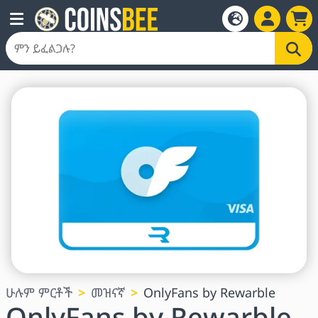
ሁሉም ምርቶች
መዝናኛ
OnlyFans by Rewarble
OnlyFans by Rewarble