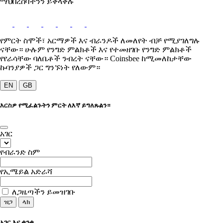
ማህበረሰባችንን ይቀላቀሉ
የምርት ስሞች፣ አርማዎች እና ብራንዶች ለመለየት ብቻ የሚያገለግሉ
ናቸው። ሁሉም የንግድ ምልክቶች እና የተመዘገቡ የንግድ ምልክቶች
የየራሳቸው ባለቤቶች ንብረት ናቸው። Coinsbee ከሚመለከታቸው
ኩባንያዎች ጋር ግንኙነት የለውም።
EN
GB
እርስዎ የሚፈልጉትን ምርት ለእኛ ይግለጹልን።
አገር
የብራንድ ስም
የኢሜይል አድራሻ
ለጋዜጣችን ይመዝገቡ
ዝጋ
ላክ
አገር እና ቋንቋ