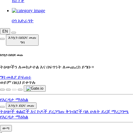
ክሪፕቶ
በጎ አድራጎት
EN
እንኳን በደህና መጡ
ግባ
እንኳን በደህና መጡ
ትዕዛዞችን ለመከታተል እና በፍጥነት ለመጨረስ ይግቡ።
ግባ
መለያ ይፍጠሩ
ወይም በዚህ ይቀጥሉ
የእርዳታ ማዕከል
እንኳን ደህና መጡ
ትዕዛዞች
ቁልፎች እና ኮዶች
ያረጋግጡ
ቅንብሮች
ባለ ሁለት ደረጃ ማረጋገጫ
የእርዳታ ማዕከል
ውጣ