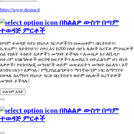
https://www.despar.it
በክልልዎ ውስጥ በጣም
ተወዳጅ ምርቶች
በጣም ተወዳጅ የሆኑ የስጦታ ካርዶቻችንን በመጠቀም፣ በቢትኮይን፣
ኢቴሬም፣ ላይትኮይን፣ ሶላና እና ከ200 በላይ በሆኑ ሌሎች ክሪፕቶ ምንዛሬዎች
ሰፊ የዕለት ተዕለት እቃዎችን መግዛት ይችላሉ። ለሙዚቃ እና ለቪዲዮ
ስትሪም አገልግሎቶች ወርሃዊ ክፍያዎችን ለመሸፈን ብትፈልጉም ሆነ የቤት
እቃዎች፣ የቴክኖሎጂ መግብሮች ወይም መጽሐፍትን መግዛት ከፈለጉ፣ እኛ
እንሸፍናለን። ለምሳሌ፣ የሚያስፈልግዎትን ማንኛውንም ነገር ለማግኘት
በቀላሉ ከአማዞን የስጦታ ካርድ በቢትኮይን ወይም በሌሎች ክሪፕቶዎች
መግዛት ይችላሉ!
ሁሉንም አሳይ
በክልልዎ ውስጥ በጣም
ተወዳጅ ምርቶች