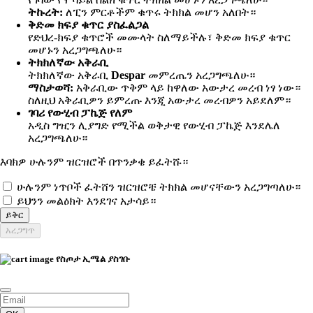
ትኩረት:
ለፒን ምርቶችም ቁጥሩ ትክክል መሆን አለበት።
ቅድመ ክፍያ ቁጥር ያስፈልጋል
የድህረ-ክፍያ ቁጥሮች መሙላት ስለማይችሉ፣ ቅድመ ክፍያ ቁጥር
መሆኑን አረጋግጫለሁ።
ትክክለኛው አቅራቢ
ትክክለኛው አቅራቢ
Despar
መምረጤን አረጋግጫለሁ።
ማስታወሻ:
አቅራቢው ጥቅም ላይ ከዋለው አውታረ መረብ ነፃ ነው።
ስለዚህ አቅራቢዎን ይምረጡ እንጂ አውታረ መረብዎን አይደለም።
ገባሪ የውሂብ ፓኬጅ የለም
አዲስ ግዢን ሊያግድ የሚችል ወቅታዊ የውሂብ ፓኬጅ እንደሌለ
አረጋግጫለሁ።
እባክዎ ሁሉንም ዝርዝሮች በጥንቃቄ ይፈትሹ።
ሁሉንም ነጥቦች ፈትሸን ዝርዝሮቼ ትክክል መሆናቸውን አረጋግጣለሁ።
ይህንን መልዕክት እንደገና አታሳይ።
ይቅር
አረጋግጥ
የስጦታ ኢሜል ያስገቡ