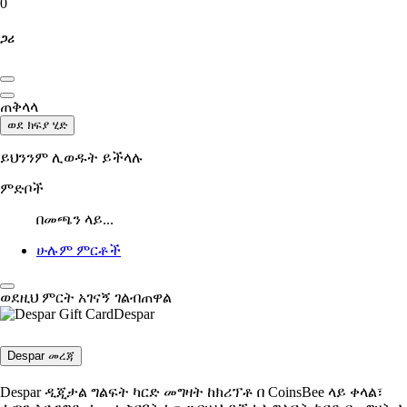
0
ጋሪ
ጠቅላላ
ወደ ክፍያ ሂድ
ይህንንም ሊወዱት ይችላሉ
ምድቦች
በመጫን ላይ...
ሁሉም ምርቶች
ወደዚህ ምርት አገናኝ ገልብጠዋል
Despar
Despar መረጃ
Despar ዲጂታል ግልፍት ካርድ መግዛት ከክሪፕቶ በ CoinsBee ላይ ቀላል፣