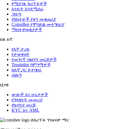
የሚደገፉ ክሪፕቶዎች
እንዴት እንደሚሰራ
ጋዜጣ
የክስተቶች የቀን መቁጠሪያ
CoinsBee የሞባይል መተግበሪያ
ማስተዋወቂያዎች
ስለ እኛ
የእኛ ታሪክ
የታወቀበት
የመገናኛ ብዙሃን መርጃዎች
Trustpilot ግምገማዎች
ከእኛ ጋር ይተባበሩ
ብሎግ
ህጋዊ
ውሎች እና ሁኔታዎች
የግላዊነት መመሪያ
የኩባንያ መረጃ
KYC እና AML
ለክሪፕቶ ገንዘብዎ ማር