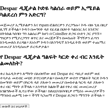
Despar ዲጂታል ኮድዬ ካልሰራ ወይም ኢሜይል
ካልደረሰ ምን አድርግ?
መጀመሪያ ኢሜይልዎን እና የspam ፎልደርዎን ያረጋግጡ፣ ኮዱ ብዙ ጊዜ በዚያ
ሊገኝ ይችላል። ኮዱን በመግባት ላይ የፊደል ስህተት ካልነበረ እና እንደገና
በትክክል ካስገቡ ግን አልሰራም ከሆነ በ CoinsBee ድጋፍ ቡድን ጋር ያግኙ።
ግዢዎን የሚያረጋግጥ ቁጥር እና መረጃዎችን በመስጠት ችግኝዎን ፈጣን
እንዲመለስ ይረዳል። እነሱም ኮዱን በእንግዲኛ እንዲፈትሹ ወይም ተጨማሪ
መመሪያ እንዲሰጡዎ ይረዱዎታል።
የ Despar ዲጂታል ግልፍት ካርድ ቀሪ ብር እንዴት
ልመለከት?
ቀሪ ክሬዲትዎን ለማየት በአብዛኛው ወደ Despar ድር ጣቢያ ወይም ወደ
ተሳታፊ መደብር መሄድ ይኖርብዎታል። በመለያዎ ውስጥ የግልፍት ካርድ ኮዱን
በመግባት ወይም በካርዱ ላይ ያለውን መመሪያ በመከተል ካርዱ ላይ ያለውን
ቀሪ ብር ማየት ይችላሉ። አንዳንድ ክልሎች ልዩ የቀሪ ብር መመርመሪያ
አገልግሎቶች ሊኖራቸው ይችላል፣ ስለዚህ በአካባቢዎ የሚሰሩ መመሪያዎችን
ማንበብ ጠቃሚ ነው። ችግኝ ካጋጠማ የ Despar ድጋፍን ማግኘት ይችላሉ።
ውሎች እና ሁኔታዎች