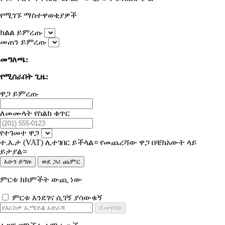
የሚገኙ ማስተዋወቂያዎች
ክልል ይምረጡ
መጠን ይምረጡ
መግለጫ:
የሚሰራበት ጊዜ:
ዋጋ ይምረጡ
ለመሙላት የስልክ ቁጥር
የተገመተ ዋጋ
ተ.እ.ታ (VAT) ሊተገበር ይችላል። የመጨረሻው ዋጋ በቼክአውት ላይ
ይታያል።
አሁን ይግዙ
ወደ ጋሪ ጨምር
ምርቱ ከክምችት ውጪ ነው
ምርቱ እንደገና ሲገኝ ያሳውቁኝ
ይመዝገቡ