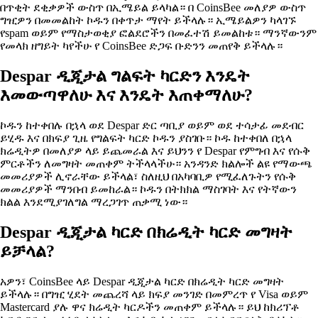
በጥቂት ደቂቃዎች ውስጥ በኢሜይል ይላካል። በ CoinsBee መለያዎ ውስጥ
ግዢዎን በመመልከት ኮዱን በቀጥታ ማየት ይችላሉ። ኢሜይልዎን ካላገኙ
የspam ወይም የማስታወቂያ ፎልደሮችን በመፈተሽ ይመልከቱ። ማንኛውንም
የመላክ ዘግይት ካየችሁ የ CoinsBee ድጋፍ ቡድንን መጠየቅ ይችላሉ።
Despar ዲጂታል ግልፍት ካርድን እንዴት
እመውጣዋለሁ እና እንዴት እጠቀማለሁ?
ኮዱን ከተቀበሉ በኋላ ወደ Despar ድር ጣቢያ ወይም ወደ ተሳታፊ መደብር
ይሂዱ እና በክፍያ ጊዜ የግልፍት ካርድ ኮዱን ያስገቡ። ኮዱ ከተቀበለ በኋላ
ክሬዲትዎ በመለያዎ ላይ ይጨመራል እና ይህንን የ Despar የምግብ እና የሱቅ
ምርቶችን ለመግዛት መጠቀም ትችላላችሁ። አንዳንድ ክልሎች ልዩ የማውጫ
መመሪያዎች ሊኖራቸው ይችላል፣ ስለዚህ በአካባቢዎ የሚፈለጉትን የሱቅ
መመሪያዎች ማንበብ ይመከራል። ኮዱን በትክክል ማስገባት እና የትኛውን
ክልል እንደሚያገለግል ማረጋገጥ ጠቃሚ ነው።
Despar ዲጂታል ካርድ በክሬዲት ካርድ መግዛት
ይቻላል?
አዎን፣ CoinsBee ላይ Despar ዲጂታል ካርድ በክሬዲት ካርድ መግዛት
ይችላሉ። በግዢ ሂደት መጨረሻ ላይ ክፍያ መንገድ በመምረጥ የ Visa ወይም
Mastercard ያሉ ዋና ክሬዲት ካርዶችን መጠቀም ይችላሉ። ይህ ከክሪፕቶ