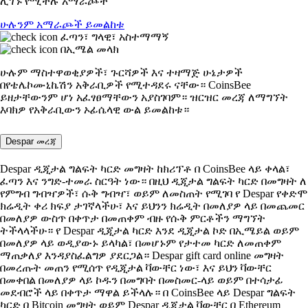
ሊገኙ የሚችሉ አማራጮች
ሁሉንም አማራጮች ይመልከቱ
ፈጣን፣ ግላዊ፣ አስተማማኝ
በኢሜል መላክ
ሁሉም ማስተዋወቂያዎች፣ ጉርሻዎች እና ተዛማጅ ሁኔታዎች
በየቴሌኮሙኒኬሽን አቅራቢዎች የሚተዳደሩ ናቸው። CoinsBee
ይዘታቸውንም ሆነ አፈፃፀማቸውን አያስገባም። ዝርዝር መረጃ ለማግኘት
እባክዎ የአቅራቢውን ኦፊሴላዊ ውል ይመልከቱ።
Despar መረጃ
Despar ዲጂታል ግልፍት ካርድ መግዛት ከክሪፕቶ በ CoinsBee ላይ ቀላል፣
ፈጣን እና ንግድ-ተመራ ስርዓት ነው። በዚህ ዲጂታል ግልፍት ካርድ በመግዛት ለ
የምግብ ግብዣዎች፣ ሱቅ ግብዣ፣ ወይም ለመስጠት የሚገባ የ Despar የቀድሞ
ክሬዲት ቀሪ ክፍያ ታገኛላችሁ፣ እና ይህንን ክሬዲት በመለያዎ ላይ በመጨመር
በመለያዎ ውስጥ በቀጥታ በመጠቀም ብዙ የሱቅ ምርቶችን ማግኘት
ትችላላችሁ። የ Despar ዲጂታል ካርድ እንደ ዲጂታል ኮድ በኢሜይል ወይም
በመለያዎ ላይ ወዲያውኑ ይላካል፣ በመሆኑም የታተመ ካርድ ለመጠቀም
ማጠቃለያ እንዳያስፈልግዎ ያደርጋል። Despar gift card online መግዛት
በመረጡት መጠን የሚሰጥ የዲጂታል ቫውቸር ነው፣ እና ይህን ቫውቸር
በመቀበል በመለያዎ ላይ ኮዱን በመግባት በመስመር-ላይ ወይም በተሳታፊ
መደብሮች ላይ በቀጥታ ማዋል ይችላሉ። በ CoinsBee ላይ Despar ግልፍት
ካርድ በ Bitcoin መግዛት ወይም Despar ዲጂታል ቫውቸር በ Ethereum