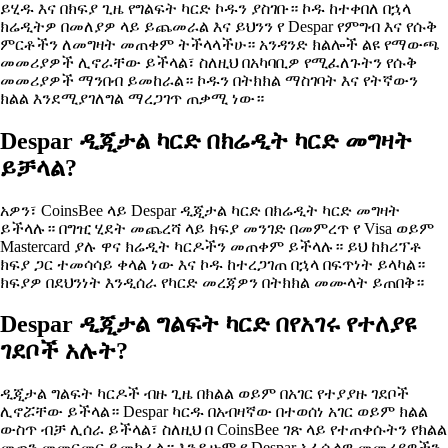
ይሂዱ እና በክፍያ ጊዜ የግልፍት ካርድ ኮዱን ያስገቡ። ኮዱ ከተቀበለ በኋላ
ክሬዲትዎ በመለያዎ ላይ ይጨመራል እና ይህንን የ Despar የምግብ እና የሱቅ
ምርቶችን ለመግዛት መጠቀም ትችላላችሁ። አንዳንድ ክልሎች ልዩ የማውጫ
መመሪያዎች ሊኖራቸው ይችላል፣ ስለዚህ በአካባቢዎ የሚፈለጉትን የሱቅ
መመሪያዎች ማንበብ ይመከራል። ኮዱን በትክክል ማስገባት እና የትኛውን
ክልል እንደሚያገለግል ማረጋገጥ ጠቃሚ ነው።
Despar ዲጂታል ካርድ በክሬዲት ካርድ መግዛት
ይቻላል?
አዎን፣ CoinsBee ላይ Despar ዲጂታል ካርድ በክሬዲት ካርድ መግዛት
ይችላሉ። በግዢ ሂደት መጨረሻ ላይ ክፍያ መንገድ በመምረጥ የ Visa ወይም
Mastercard ያሉ ዋና ክሬዲት ካርዶችን መጠቀም ይችላሉ። ይህ ከክሪፕቶ
ክፍያ ጋር ተመሳሳይ ቀላል ነው እና ኮዱ ከተረጋገጠ በኋላ በፍጥነት ይላካል።
ክፍያዎ በደህንነት እንዲሰራ የካርድ መረጃዎን በትክክል መሙላት ይጠበቅ።
Despar ዲጂታል ግልፍት ካርድ በየአገሩ የተለያዩ
ገደቦች አሉት?
ዲጂታል ግልፍት ካርዶች ብዙ ጊዜ በክልል ወይም በአገር የተያያዙ ገደቦች
ሊኖሯቸው ይችላል። Despar ካርዱ በአብዛኛው በተወሰነ አገር ወይም ክልል
ውስጥ ብቻ ሊሰራ ይችላል፣ ስለዚህ በ CoinsBee ገጽ ላይ የተጠቀሱትን የክልል
መጠን መመርመር ይመከራል። እንዲሁም የ Despar ኦፊሴላዊ መመሪያዎችን