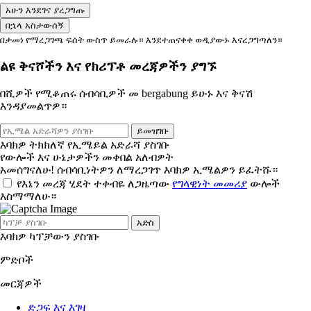
አሁን እንደገና ያረጋግጡ
በኋላ አስታውሰኝ
በታመነ የማረጋገጫ ፍሰት ውስጥ ይመራሉ። እንደተጠናቀቀ ወዲያውኑ እናረጋግጣለን።
ልዩ ቅናሾችን እና የክሪፕቶ መረጃዎችን ያግኙ
በሺዎች የሚቆጠሩ ሰብሳቢዎች መ bergabung ይሁኑ እና ቅናሽ
እንዳያመልጥዎ።
ይመዝገቡ
እባክዎ ትክክለኛ የኢሜይል አድራሻ ያስገቡ
የውሎች እና ሁኔታዎችን መቀበል አለብዎት
አመሰግናለሁ! ሰብሳቢነትዎን ለማረጋገጥ እባክዎ ኢሜልዎን ይፈትሹ።
የእኔን መረጃ ሂደት ተቀብዬ ለጋዜጣው
የግላዊነት መመሪያ
ውሎች
እስማማለሁ።
አድስ
እባክዎ ካፕቻውን ያስገቡ
ምድቦች
መርጃዎች
ድጋፍ እና እገዛ