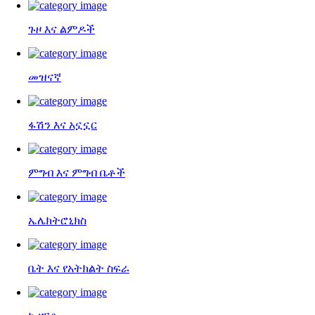
ጉዞ እና ልምዶች
መዝናኛ
ፋሽን እና አኗኗር
ምግብ እና ምግብ ቤቶች
ኤሌክትሮኒክስ
ቤት እና የአትክልት ስፍራ