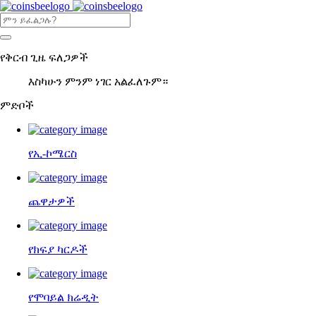
የቅርብ ጊዜ ፍለጋዎች
እስካሁን ምንም ነገር አልፈለጉም።
ምድቦች
የኢ-ኮሜርስ
ጨዋታዎች
የክፍያ ካርዶች
የሞባይል ክሬዲት