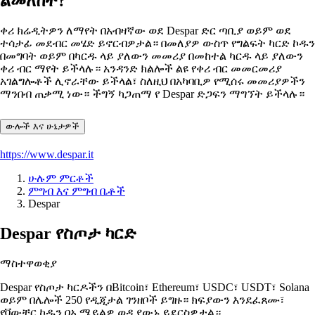
ልመለከት?
ቀሪ ክሬዲትዎን ለማየት በአብዛኛው ወደ Despar ድር ጣቢያ ወይም ወደ
ተሳታፊ መደብር መሄድ ይኖርብዎታል። በመለያዎ ውስጥ የግልፍት ካርድ ኮዱን
በመግባት ወይም በካርዱ ላይ ያለውን መመሪያ በመከተል ካርዱ ላይ ያለውን
ቀሪ ብር ማየት ይችላሉ። አንዳንድ ክልሎች ልዩ የቀሪ ብር መመርመሪያ
አገልግሎቶች ሊኖራቸው ይችላል፣ ስለዚህ በአካባቢዎ የሚሰሩ መመሪያዎችን
ማንበብ ጠቃሚ ነው። ችግኝ ካጋጠማ የ Despar ድጋፍን ማግኘት ይችላሉ።
ውሎች እና ሁኔታዎች
https://www.despar.it
ሁሉም ምርቶች
ምግብ እና ምግብ ቤቶች
Despar
Despar የስጦታ ካርድ
ማስተዋወቂያ
Despar የስጦታ ካርዶችን በBitcoin፣ Ethereum፣ USDC፣ USDT፣ Solana
ወይም በሌሎች 250 የዲጂታል ገንዘቦች ይግዙ። ክፍያውን እንደፈጸሙ፣
የቫውቸር ኮዱን በኢሜይልዎ ወዲያውኑ ይደርስዎታል።