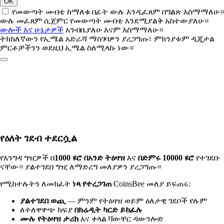
OK
የመውጣት መብቴ ከማለቁ በፊት ውሉ እንዲፈጸም በግልጽ እስማማለሁ።
ውሉ መፈጸም ሲጀምር የመውጣት መብቴ እንደሚያልቅ አስተውያለሁ።
ውሎች እና ሁኔታዎች
አንብቤያለሁ እናም እስማማለሁ።
ትክክለኛውን የኢሜል አድራሻ ማስገባዎን ያረጋግጡ፣ ምክንያቱም ዲጂታል
ምርቶቻችንን ወደዚህ ኢሜል ስለሚላኩ ነው።
የዕለት ገደብ ተደርሷል
የእንግዳ ግዢዎች በ
1000 ዩሮ በአንድ ትዕዛዝ
እና
በድምሩ 10000 ዩሮ
የተገደቡ
ናቸው። ያልተገደበ ግዢ ለማድረግ መለያዎን ያረጋግጡ።
የሚከተሉትን ለመክፈት
ነጻ የተረጋገጠ
CoinsBee መለያ ይፍጠሩ:
ያልተገደበ ወጪ
— ምንም የትዕዛዝ ወይም ዕለታዊ ገደቦች የሉም
ለተለዋዋጭ ክፍያ
በክሬዲት ካርድ ይክፈሉ
ሙሉ የትዕዛዝ ታሪክ
እና ቀላል ቫውቸር ዳውንሎድ