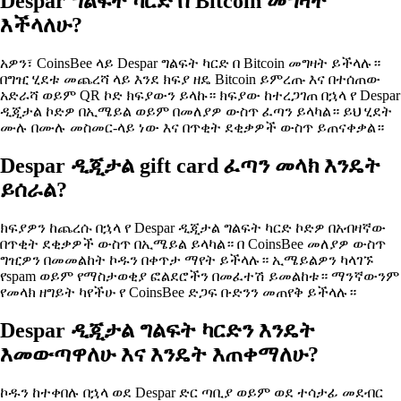
Despar ግልፍት ካርድ በ Bitcoin መግዛት
እችላለሁ?
አዎን፣ CoinsBee ላይ Despar ግልፍት ካርድ በ Bitcoin መግዛት ይችላሉ።
በግዢ ሂደቱ መጨረሻ ላይ እንደ ክፍያ ዘዴ Bitcoin ይምረጡ እና በተሰጠው
አድራሻ ወይም QR ኮድ ክፍያውን ይላኩ። ክፍያው ከተረጋገጠ በኋላ የ Despar
ዲጂታል ኮድዎ በኢሜይል ወይም በመለያዎ ውስጥ ፈጣን ይላካል። ይህ ሂደት
ሙሉ በሙሉ መስመር-ላይ ነው እና በጥቂት ደቂቃዎች ውስጥ ይጠናቀቃል።
Despar ዲጂታል gift card ፈጣን መላክ እንዴት
ይሰራል?
ክፍያዎን ከጨረሱ በኋላ የ Despar ዲጂታል ግልፍት ካርድ ኮድዎ በአብዛኛው
በጥቂት ደቂቃዎች ውስጥ በኢሜይል ይላካል። በ CoinsBee መለያዎ ውስጥ
ግዢዎን በመመልከት ኮዱን በቀጥታ ማየት ይችላሉ። ኢሜይልዎን ካላገኙ
የspam ወይም የማስታወቂያ ፎልደሮችን በመፈተሽ ይመልከቱ። ማንኛውንም
የመላክ ዘግይት ካየችሁ የ CoinsBee ድጋፍ ቡድንን መጠየቅ ይችላሉ።
Despar ዲጂታል ግልፍት ካርድን እንዴት
እመውጣዋለሁ እና እንዴት እጠቀማለሁ?
ኮዱን ከተቀበሉ በኋላ ወደ Despar ድር ጣቢያ ወይም ወደ ተሳታፊ መደብር