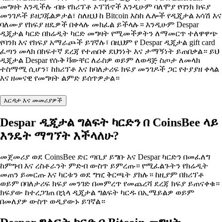
መግዛት እንዲችሉ ብዙ የክሪፕቶ ኦፕሽኖች እንዲሁም ባለሞያ የባንክ ክፍያ
መንገዶች ይዘጋጁልዎታል፣ ስለዚህ ከ Bitcoin እስከ ሌሎች የዲጂታል አሳሽ እና
ባለሙያ የክፍያ ዘዴዎች በቀላሉ መክፈል ይችላሉ። እንዲሁም Despar
ዲጂታል ካርድ በክሬዲት ካርድ መግዛት የሚመችዎትን ለማመርጥ ተለዋዋጭ
የባንክ እና የክፍያ አማራጮች ይገኛሉ፣ በዚህም የ Despar ዲጂታል gift card
ፈጣን መላክ በከፍተኛ ደረጃ የተጠበቀ ደህንነት እና ታማኝነት ይጠበቃል። ይህ
ዲጂታል Despar የሱቅ ቫውቸር ለራስዎ ወይም ለወዳጅ ስጦታ ለመላክ
ተስማሚ ሲሆን፣ ከክሪፕቶ እና ከባለታሪፍ ክፍያ መንገዶች ጋር የተያያዘ ቀላል
እና ዘመናዊ የመግዛት ልምድ ይሰጥዎታል።
እርዳታ እና መመሪያዎች
Despar ዲጂታል ግልፍት ካርድን በ CoinsBee ላይ
እንዴት ማግኘት እችላለሁ?
መጀመሪያ ወደ CoinsBee ድር ጣቢያ ይግቡ እና Despar ካርድን በመፈለግ
ከምግብ እና ረስቶራንት ምድብ ውስጥ ይምረጡ። የሚፈልጉትን የክሬዲት
መጠን ይመርጡ እና ካርቱን ወደ ግዢ ቅርጫት ያክሉ። ከዚያም በክሪፕቶ
ወይም በባለታሪፍ ክፍያ መንገድ በመምረጥ የመጨረሻ ደረጃ ክፍያ ይጠናቀቁ።
ክፍያው ከተረጋገጠ በኋላ ዲጂታል ግልፍት ካርዱ በኢሜይልዎ ወይም
በመለያዎ ውስጥ ወዲያውኑ ይገኛል።