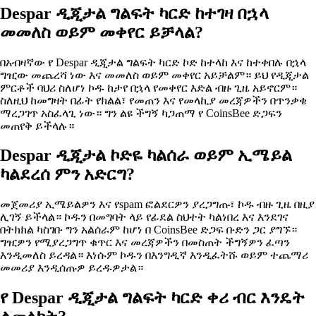
Despar ዲጂታል ግልፍት ካርድ ከተገዛ በኋላ
መመለስ ወይም መቀየር ይቻላል?
በአብዛኛው የ Despar ዲጂታል ግልፍት ካርድ ኮድ ከተላከ እና ከተቀበሉ በኋላ
ግዢው መጨረሻ ነው እና መመለስ ወይም መቀየር አይቻልም። ይህ የዲጂታል
ምርቶች ባህሪ ስለሆነ ኮዱ ከታየ በኋላ የመቀየር እድል ብዙ ጊዜ አይኖርም።
ስለዚህ ከመግዛት በፊት የክልል፣ የመጠን እና የመላኪያ መረጃዎችን በጥንቃቄ
ማረጋገጥ አስፈላጊ ነው። ግን ልዩ ችግኝ ካጋጠማ የ CoinsBee ድጋፍን
መጠየቅ ይችላሉ።
Despar ዲጂታል ኮድዬ ካልሰራ ወይም ኢሜይል
ካልደረሰ ምን አድርግ?
መጀመሪያ ኢሜይልዎን እና የspam ፎልደርዎን ያረጋግጡ፣ ኮዱ ብዙ ጊዜ በዚያ
ሊገኝ ይችላል። ኮዱን በመግባት ላይ የፊደል ስህተት ካልነበረ እና እንደገና
በትክክል ካስገቡ ግን አልሰራም ከሆነ በ CoinsBee ድጋፍ ቡድን ጋር ያግኙ።
ግዢዎን የሚያረጋግጥ ቁጥር እና መረጃዎችን በመስጠት ችግኝዎን ፈጣን
እንዲመለስ ይረዳል። እነሱም ኮዱን በእንግዲኛ እንዲፈትሹ ወይም ተጨማሪ
መመሪያ እንዲሰጡዎ ይረዱዎታል።
የ Despar ዲጂታል ግልፍት ካርድ ቀሪ ብር እንዴት