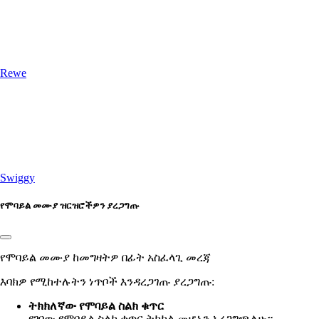
Rewe
Swiggy
የሞባይል መሙያ ዝርዝሮችዎን ያረጋግጡ
የሞባይል መሙያ ከመግዛትዎ በፊት አስፈላጊ መረጃ
እባክዎ የሚከተሉትን ነጥቦች እንዳረጋገጡ ያረጋግጡ:
ትክክለኛው የሞባይል ስልክ ቁጥር
የገባው
የሞባይል ስልክ ቁጥር ትክክል መሆኑን አረጋግጫለሁ።