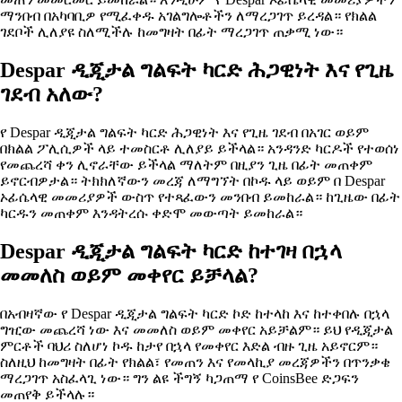
ማንበብ በአካባቢዎ የሚፈቀዱ አገልግሎቶችን ለማረጋገጥ ይረዳል። የክልል
ገደቦች ሊለያዩ ስለሚችሉ ከመግዛት በፊት ማረጋገጥ ጠቃሚ ነው።
Despar ዲጂታል ግልፍት ካርድ ሕጋዊነት እና የጊዜ
ገደብ አለው?
የ Despar ዲጂታል ግልፍት ካርድ ሕጋዊነት እና የጊዜ ገደብ በአገር ወይም
በክልል ፖሊሲዎች ላይ ተመስርቶ ሊለያይ ይችላል። አንዳንድ ካርዶች የተወሰነ
የመጨረሻ ቀን ሊኖራቸው ይችላል ማለትም በዚያን ጊዜ በፊት መጠቀም
ይኖርብዎታል። ትክክለኛውን መረጃ ለማግኘት በኮዱ ላይ ወይም በ Despar
ኦፊሴላዊ መመሪያዎች ውስጥ የተጻፈውን መንበብ ይመከራል። ከጊዜው በፊት
ካርዱን መጠቀም እንዳትረሱ ቀድሞ መውጣት ይመከራል።
Despar ዲጂታል ግልፍት ካርድ ከተገዛ በኋላ
መመለስ ወይም መቀየር ይቻላል?
በአብዛኛው የ Despar ዲጂታል ግልፍት ካርድ ኮድ ከተላከ እና ከተቀበሉ በኋላ
ግዢው መጨረሻ ነው እና መመለስ ወይም መቀየር አይቻልም። ይህ የዲጂታል
ምርቶች ባህሪ ስለሆነ ኮዱ ከታየ በኋላ የመቀየር እድል ብዙ ጊዜ አይኖርም።
ስለዚህ ከመግዛት በፊት የክልል፣ የመጠን እና የመላኪያ መረጃዎችን በጥንቃቄ
ማረጋገጥ አስፈላጊ ነው። ግን ልዩ ችግኝ ካጋጠማ የ CoinsBee ድጋፍን
መጠየቅ ይችላሉ።