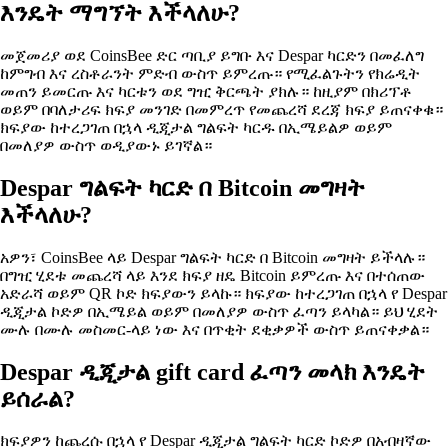
እንዴት ማግኘት እችላለሁ?
መጀመሪያ ወደ CoinsBee ድር ጣቢያ ይግቡ እና Despar ካርድን በመፈለግ
ከምግብ እና ረስቶራንት ምድብ ውስጥ ይምረጡ። የሚፈልጉትን የክሬዲት
መጠን ይመርጡ እና ካርቱን ወደ ግዢ ቅርጫት ያክሉ። ከዚያም በክሪፕቶ
ወይም በባለታሪፍ ክፍያ መንገድ በመምረጥ የመጨረሻ ደረጃ ክፍያ ይጠናቀቁ።
ክፍያው ከተረጋገጠ በኋላ ዲጂታል ግልፍት ካርዱ በኢሜይልዎ ወይም
በመለያዎ ውስጥ ወዲያውኑ ይገኛል።
Despar ግልፍት ካርድ በ Bitcoin መግዛት
እችላለሁ?
አዎን፣ CoinsBee ላይ Despar ግልፍት ካርድ በ Bitcoin መግዛት ይችላሉ።
በግዢ ሂደቱ መጨረሻ ላይ እንደ ክፍያ ዘዴ Bitcoin ይምረጡ እና በተሰጠው
አድራሻ ወይም QR ኮድ ክፍያውን ይላኩ። ክፍያው ከተረጋገጠ በኋላ የ Despar
ዲጂታል ኮድዎ በኢሜይል ወይም በመለያዎ ውስጥ ፈጣን ይላካል። ይህ ሂደት
ሙሉ በሙሉ መስመር-ላይ ነው እና በጥቂት ደቂቃዎች ውስጥ ይጠናቀቃል።
Despar ዲጂታል gift card ፈጣን መላክ እንዴት
ይሰራል?
ክፍያዎን ከጨረሱ በኋላ የ Despar ዲጂታል ግልፍት ካርድ ኮድዎ በአብዛኛው