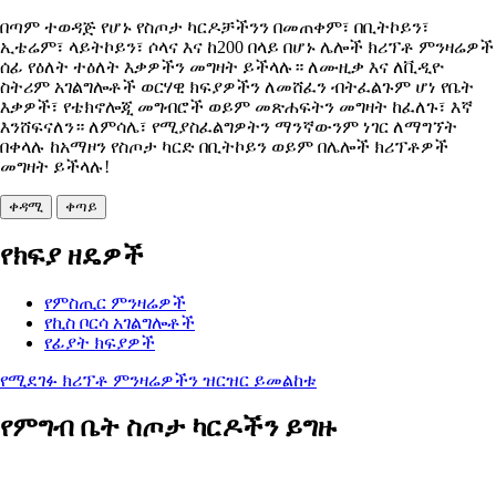
በጣም ተወዳጅ የሆኑ የስጦታ ካርዶቻችንን በመጠቀም፣ በቢትኮይን፣
ኢቴሬም፣ ላይትኮይን፣ ሶላና እና ከ200 በላይ በሆኑ ሌሎች ክሪፕቶ ምንዛሬዎች
ሰፊ የዕለት ተዕለት እቃዎችን መግዛት ይችላሉ። ለሙዚቃ እና ለቪዲዮ
ስትሪም አገልግሎቶች ወርሃዊ ክፍያዎችን ለመሸፈን ብትፈልጉም ሆነ የቤት
እቃዎች፣ የቴክኖሎጂ መግብሮች ወይም መጽሐፍትን መግዛት ከፈለጉ፣ እኛ
እንሸፍናለን። ለምሳሌ፣ የሚያስፈልግዎትን ማንኛውንም ነገር ለማግኘት
በቀላሉ ከአማዞን የስጦታ ካርድ በቢትኮይን ወይም በሌሎች ክሪፕቶዎች
መግዛት ይችላሉ!
ቀዳሚ
ቀጣይ
የክፍያ ዘዴዎች
የምስጢር ምንዛሬዎች
የኪስ ቦርሳ አገልግሎቶች
የፊያት ክፍያዎች
የሚደገፉ ክሪፕቶ ምንዛሬዎችን ዝርዝር ይመልከቱ
የምግብ ቤት ስጦታ ካርዶችን ይግዙ