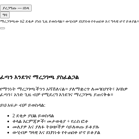
ያረጋግጡ — በነጻ
ግባ
ማረጋገጫው ከ2 ደቂቃ ያነሰ ጊዜ ይወስዳል። ውሂብዎ ደህንነቱ የተጠበቀ እና ግላዊ ሆኖ ይቆያል።
ፈጣን እንደገና ማረጋገጫ ያስፈልጋል
የማንነት ማረጋገጫችንን አሻሽለናል። ያለማቋረጥ ለመገበያየት፣ እባክዎ
ፈጣን፣ አንድ ጊዜ ብቻ የሚደረግ እንደገና ማረጋገጫ ያጠናቅቁ።
ይህ አፍታ ብቻ ይወስዳል:
2 ደቂቃ ያህል ይወስዳል
ቀላል እርምጃዎች፡ መታወቂያ + የራስ ፎቶ
መለያዎ እና ያለፉ ትዕዛዞችዎ ሳይለወጡ ይቆያሉ
ውሂብዎ ግላዊ እና ደህንነቱ የተጠበቀ ሆኖ ይቆያል