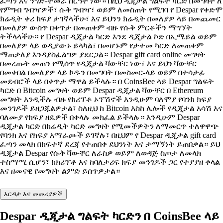
ፈጣን እና ንግድ-ተመራ ስርዓት ነው። በዚህ ዲጂታል ግልፍት ካርድ በመግዛት ለ
የምግብ ግብዣዎች፣ ሱቅ ግብዣ፣ ወይም ለመስጠት የሚገባ የ Despar የቀድሞ
ክሬዲት ቀሪ ክፍያ ታገኛላችሁ፣ እና ይህንን ክሬዲት በመለያዎ ላይ በመጨመር
በመለያዎ ውስጥ በቀጥታ በመጠቀም ብዙ የሱቅ ምርቶችን ማግኘት
ትችላላችሁ። የ Despar ዲጂታል ካርድ እንደ ዲጂታል ኮድ በኢሜይል ወይም
በመለያዎ ላይ ወዲያውኑ ይላካል፣ በመሆኑም የታተመ ካርድ ለመጠቀም
ማጠቃለያ እንዳያስፈልግዎ ያደርጋል። Despar gift card online መግዛት
በመረጡት መጠን የሚሰጥ የዲጂታል ቫውቸር ነው፣ እና ይህን ቫውቸር
በመቀበል በመለያዎ ላይ ኮዱን በመግባት በመስመር-ላይ ወይም በተሳታፊ
መደብሮች ላይ በቀጥታ ማዋል ይችላሉ። በ CoinsBee ላይ Despar ግልፍት
ካርድ በ Bitcoin መግዛት ወይም Despar ዲጂታል ቫውቸር በ Ethereum
መግዛት እንዲችሉ ብዙ የክሪፕቶ ኦፕሽኖች እንዲሁም ባለሞያ የባንክ ክፍያ
መንገዶች ይዘጋጁልዎታል፣ ስለዚህ ከ Bitcoin እስከ ሌሎች የዲጂታል አሳሽ እና
ባለሙያ የክፍያ ዘዴዎች በቀላሉ መክፈል ይችላሉ። እንዲሁም Despar
ዲጂታል ካርድ በክሬዲት ካርድ መግዛት የሚመችዎትን ለማመርጥ ተለዋዋጭ
የባንክ እና የክፍያ አማራጮች ይገኛሉ፣ በዚህም የ Despar ዲጂታል gift card
ፈጣን መላክ በከፍተኛ ደረጃ የተጠበቀ ደህንነት እና ታማኝነት ይጠበቃል። ይህ
ዲጂታል Despar የሱቅ ቫውቸር ለራስዎ ወይም ለወዳጅ ስጦታ ለመላክ
ተስማሚ ሲሆን፣ ከክሪፕቶ እና ከባለታሪፍ ክፍያ መንገዶች ጋር የተያያዘ ቀላል
እና ዘመናዊ የመግዛት ልምድ ይሰጥዎታል።
እርዳታ እና መመሪያዎች
Despar ዲጂታል ግልፍት ካርድን በ CoinsBee ላይ