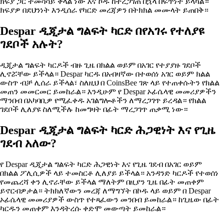
ክፍያ ጋር ተመሳሳይ ቀላል ነው እና ኮዱ ከተረጋገጠ በኋላ በፍጥነት ይላካል።
ክፍያዎ በደህንነት እንዲሰራ የካርድ መረጃዎን በትክክል መሙላት ይጠበቅ።
Despar ዲጂታል ግልፍት ካርድ በየአገሩ የተለያዩ
ገደቦች አሉት?
ዲጂታል ግልፍት ካርዶች ብዙ ጊዜ በክልል ወይም በአገር የተያያዙ ገደቦች
ሊኖሯቸው ይችላል። Despar ካርዱ በአብዛኛው በተወሰነ አገር ወይም ክልል
ውስጥ ብቻ ሊሰራ ይችላል፣ ስለዚህ በ CoinsBee ገጽ ላይ የተጠቀሱትን የክልል
መጠን መመርመር ይመከራል። እንዲሁም የ Despar ኦፊሴላዊ መመሪያዎችን
ማንበብ በአካባቢዎ የሚፈቀዱ አገልግሎቶችን ለማረጋገጥ ይረዳል። የክልል
ገደቦች ሊለያዩ ስለሚችሉ ከመግዛት በፊት ማረጋገጥ ጠቃሚ ነው።
Despar ዲጂታል ግልፍት ካርድ ሕጋዊነት እና የጊዜ
ገደብ አለው?
የ Despar ዲጂታል ግልፍት ካርድ ሕጋዊነት እና የጊዜ ገደብ በአገር ወይም
በክልል ፖሊሲዎች ላይ ተመስርቶ ሊለያይ ይችላል። አንዳንድ ካርዶች የተወሰነ
የመጨረሻ ቀን ሊኖራቸው ይችላል ማለትም በዚያን ጊዜ በፊት መጠቀም
ይኖርብዎታል። ትክክለኛውን መረጃ ለማግኘት በኮዱ ላይ ወይም በ Despar
ኦፊሴላዊ መመሪያዎች ውስጥ የተጻፈውን መንበብ ይመከራል። ከጊዜው በፊት
ካርዱን መጠቀም እንዳትረሱ ቀድሞ መውጣት ይመከራል።