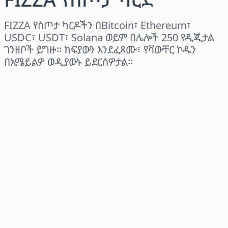
FIZZA የስጦታ ካርዶችን በBitcoin፣ Ethereum፣
USDC፣ USDT፣ Solana ወይም በሌሎች 250 የዲጂታል
ገንዘቦች ይግዙ። ክፍያውን እንደፈጸሙ፣ የቫውቸር ኮዱን
በኢሜይልዎ ወዲያውኑ ይደርስዎታል።
ክልል ይምረጡ
መጠን ይምረጡ
የተገመተ ዋጋ
አሁን ይግዙ