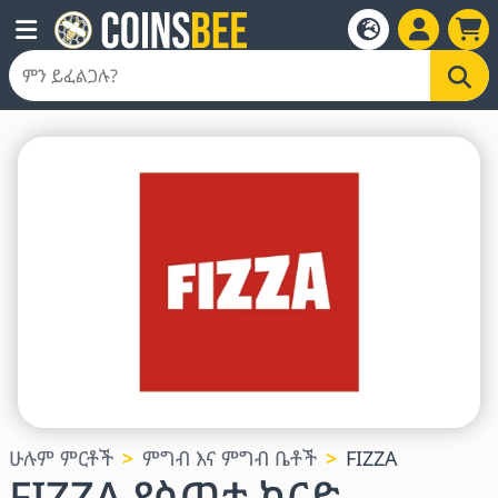
ሁሉም ምርቶች
ምግብ እና ምግብ ቤቶች
FIZZA
FIZZA የስጦታ ካርድ