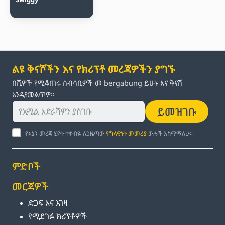
ልዩ ቅናሾችን እና የክሪፕቶ መረጃዎችን ያግኙ
በሺዎች የሚቆጠሩ ሰብሳቢዎች መ bergabung ይሁኑ እና ቅናሽ
እንዳያመልጥዎ።
ይመዝገቡ
የእኔን መረጃ ሂደት ተቀብዬ ለጋዜጣው
የግላዊነት መመሪያ
ውሎች እስማማለሁ።
ምድቦች
መርጃዎች
ድጋፍ እና እገዛ
የሚደገፉ ክሪፕቶዎች