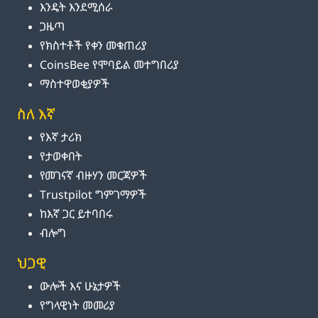
እንዴት እንደሚሰራ
ጋዜጣ
የክስተቶች የቀን መቁጠሪያ
CoinsBee የሞባይል መተግበሪያ
ማስተዋወቂያዎች
ስለ እኛ
የእኛ ታሪክ
የታወቀበት
የመገናኛ ብዙሃን መርጃዎች
Trustpilot ግምገማዎች
ከእኛ ጋር ይተባበሩ
ብሎግ
ህጋዊ
ውሎች እና ሁኔታዎች
የግላዊነት መመሪያ