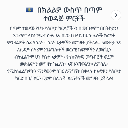
በክልልዎ ውስጥ በጣም
ተወዳጅ ምርቶች
በጣም ተወዳጅ የሆኑ የስጦታ ካርዶቻችንን በመጠቀም፣ በቢትኮይን፣
ኢቴሬም፣ ላይትኮይን፣ ሶላና እና ከ200 በላይ በሆኑ ሌሎች ክሪፕቶ
ምንዛሬዎች ሰፊ የዕለት ተዕለት እቃዎችን መግዛት ይችላሉ። ለሙዚቃ እና
ለቪዲዮ ስትሪም አገልግሎቶች ወርሃዊ ክፍያዎችን ለመሸፈን
ብትፈልጉም ሆነ የቤት እቃዎች፣ የቴክኖሎጂ መግብሮች ወይም
መጽሐፍትን መግዛት ከፈለጉ፣ እኛ እንሸፍናለን። ለምሳሌ፣
የሚያስፈልግዎትን ማንኛውንም ነገር ለማግኘት በቀላሉ ከአማዞን የስጦታ
ካርድ በቢትኮይን ወይም በሌሎች ክሪፕቶዎች መግዛት ይችላሉ!