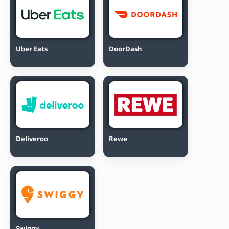
Uber Eats
DoorDash
Deliveroo
Rewe
Swiggy