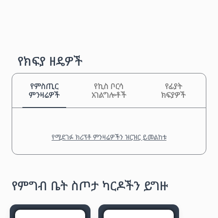
የክፍያ ዘዴዎች
የምስጢር
የኪስ ቦርሳ
የፊያት
ምንዛሬዎች
አገልግሎቶች
ክፍያዎች
የሚደገፉ ክሪፕቶ ምንዛሬዎችን ዝርዝር ይመልከቱ
የምግብ ቤት ስጦታ ካርዶችን ይግዙ