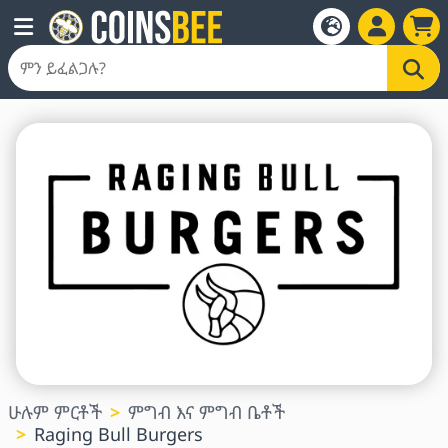
ሁሉም ምርቶች
ምግብ እና ምግብ ቤቶች
Raging Bull Burgers