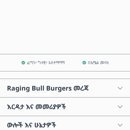
አሁን ይግዙ
ወደ ጋሪ ጨምር
ፈጣን፣ ግላዊ፣ አስተማማኝ
በኢሜል መላክ
Raging Bull Burgers መረጃ
እርዳታ እና መመሪያዎች
ውሎች እና ሁኔታዎች