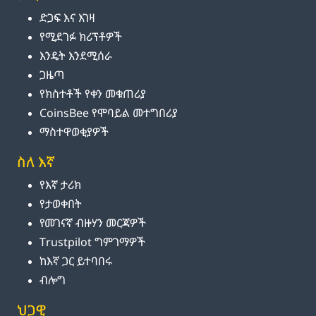
ድጋፍ እና እገዛ
የሚደገፉ ክሪፕቶዎች
እንዴት እንደሚሰራ
ጋዜጣ
የክስተቶች የቀን መቁጠሪያ
CoinsBee የሞባይል መተግበሪያ
ማስተዋወቂያዎች
ስለ እኛ
የእኛ ታሪክ
የታወቀበት
የመገናኛ ብዙሃን መርጃዎች
Trustpilot ግምገማዎች
ከእኛ ጋር ይተባበሩ
ብሎግ
ህጋዊ