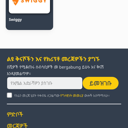
Swiggy
ልዩ ቅናሾችን እና የክሪፕቶ መረጃዎችን ያግኙ
በሺዎች የሚቆጠሩ ሰብሳቢዎች መ bergabung ይሁኑ እና ቅናሽ
እንዳያመልጥዎ።
ይመዝገቡ
የእኔን መረጃ ሂደት ተቀብዬ ለጋዜጣው
የግላዊነት መመሪያ
ውሎች እስማማለሁ።
ምድቦች
መርጃዎች