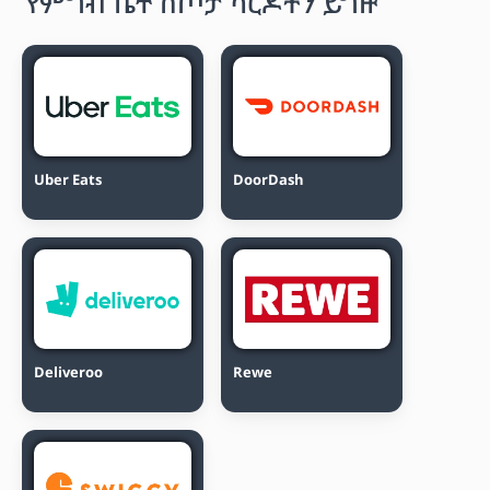
የምግብ ቤት ስጦታ ካርዶችን ይግዙ
Uber Eats
DoorDash
Deliveroo
Rewe