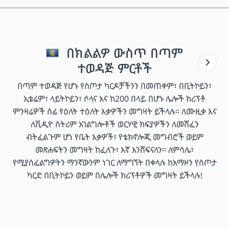
በክልልዎ ውስጥ በጣም
ተወዳጅ ምርቶች
በጣም ተወዳጅ የሆኑ የስጦታ ካርዶቻችንን በመጠቀም፣ በቢትኮይን፣
ኢቴሬም፣ ላይትኮይን፣ ሶላና እና ከ200 በላይ በሆኑ ሌሎች ክሪፕቶ
ምንዛሬዎች ሰፊ የዕለት ተዕለት እቃዎችን መግዛት ይችላሉ። ለሙዚቃ እና
ለቪዲዮ ስትሪም አገልግሎቶች ወርሃዊ ክፍያዎችን ለመሸፈን
ብትፈልጉም ሆነ የቤት እቃዎች፣ የቴክኖሎጂ መግብሮች ወይም
መጽሐፍትን መግዛት ከፈለጉ፣ እኛ እንሸፍናለን። ለምሳሌ፣
የሚያስፈልግዎትን ማንኛውንም ነገር ለማግኘት በቀላሉ ከአማዞን የስጦታ
ካርድ በቢትኮይን ወይም በሌሎች ክሪፕቶዎች መግዛት ይችላሉ!