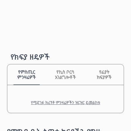
የክፍያ ዘዴዎች
የምስጢር
የኪስ ቦርሳ
የፊያት
ምንዛሬዎች
አገልግሎቶች
ክፍያዎች
የሚደገፉ ክሪፕቶ ምንዛሬዎችን ዝርዝር ይመልከቱ