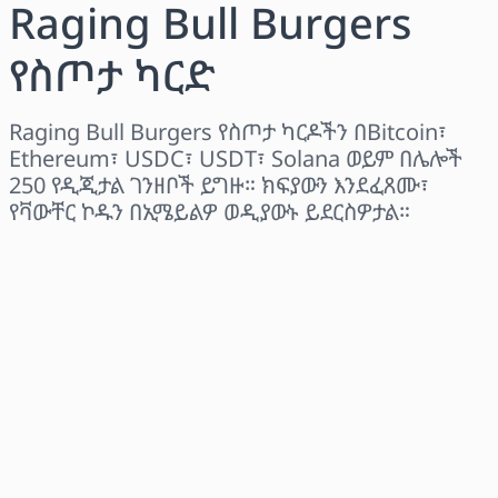
Raging Bull Burgers
የስጦታ ካርድ
Raging Bull Burgers የስጦታ ካርዶችን በBitcoin፣
Ethereum፣ USDC፣ USDT፣ Solana ወይም በሌሎች
250 የዲጂታል ገንዘቦች ይግዙ። ክፍያውን እንደፈጸሙ፣
የቫውቸር ኮዱን በኢሜይልዎ ወዲያውኑ ይደርስዎታል።
ክልል ይምረጡ
መጠን ይምረጡ
የተገመተ ዋጋ