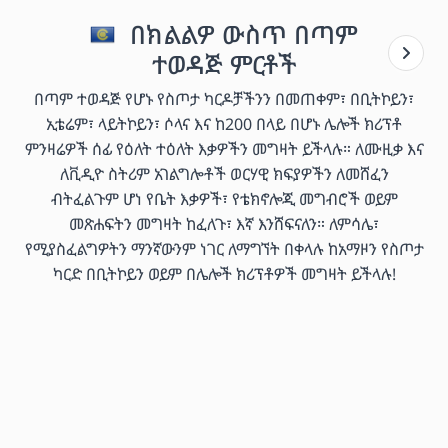
በክልልዎ ውስጥ በጣም
ተወዳጅ ምርቶች
በጣም ተወዳጅ የሆኑ የስጦታ ካርዶቻችንን በመጠቀም፣ በቢትኮይን፣
ኢቴሬም፣ ላይትኮይን፣ ሶላና እና ከ200 በላይ በሆኑ ሌሎች ክሪፕቶ
ምንዛሬዎች ሰፊ የዕለት ተዕለት እቃዎችን መግዛት ይችላሉ። ለሙዚቃ እና
ለቪዲዮ ስትሪም አገልግሎቶች ወርሃዊ ክፍያዎችን ለመሸፈን
ብትፈልጉም ሆነ የቤት እቃዎች፣ የቴክኖሎጂ መግብሮች ወይም
መጽሐፍትን መግዛት ከፈለጉ፣ እኛ እንሸፍናለን። ለምሳሌ፣
የሚያስፈልግዎትን ማንኛውንም ነገር ለማግኘት በቀላሉ ከአማዞን የስጦታ
ካርድ በቢትኮይን ወይም በሌሎች ክሪፕቶዎች መግዛት ይችላሉ!