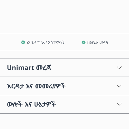
ወደ ጋሪ ጨምር
ፈጣን፣ ግላዊ፣ አስተማማኝ
በኢሜል መላክ
Unimart መረጃ
እርዳታ እና መመሪያዎች
ውሎች እና ሁኔታዎች