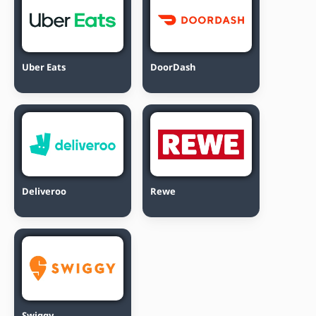
Uber Eats
DoorDash
Deliveroo
Rewe
Swiggy