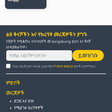
ልዩ ቅናሾችን እና የክሪፕቶ መረጃዎችን ያግኙ
በሺዎች የሚቆጠሩ ሰብሳቢዎች መ bergabung ይሁኑ እና ቅናሽ
እንዳያመልጥዎ።
ይመዝገቡ
የእኔን መረጃ ሂደት ተቀብዬ ለጋዜጣው
የግላዊነት መመሪያ
ውሎች እስማማለሁ።
ምድቦች
መርጃዎች
ድጋፍ እና እገዛ
የሚደገፉ ክሪፕቶዎች