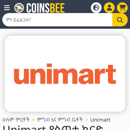
ሁሉም ምርቶች
ምግብ እና ምግብ ቤቶች
Unimart
Unimart የስጦታ ካርድ