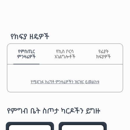
የክፍያ ዘዴዎች
የምስጢር
የኪስ ቦርሳ
የፊያት
ምንዛሬዎች
አገልግሎቶች
ክፍያዎች
የሚደገፉ ክሪፕቶ ምንዛሬዎችን ዝርዝር ይመልከቱ
የምግብ ቤት ስጦታ ካርዶችን ይግዙ