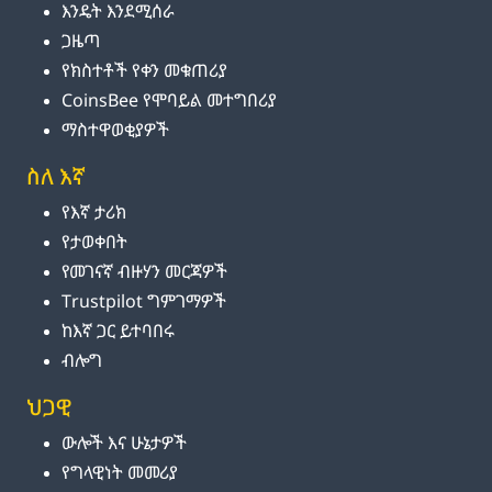
እንዴት እንደሚሰራ
ጋዜጣ
የክስተቶች የቀን መቁጠሪያ
CoinsBee የሞባይል መተግበሪያ
ማስተዋወቂያዎች
ስለ እኛ
የእኛ ታሪክ
የታወቀበት
የመገናኛ ብዙሃን መርጃዎች
Trustpilot ግምገማዎች
ከእኛ ጋር ይተባበሩ
ብሎግ
ህጋዊ
ውሎች እና ሁኔታዎች
የግላዊነት መመሪያ