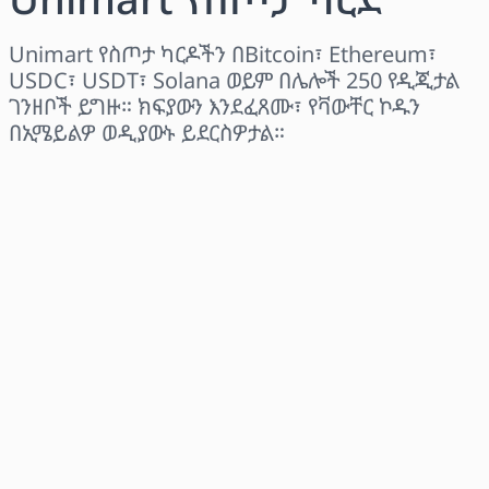
Unimart የስጦታ ካርዶችን በBitcoin፣ Ethereum፣
USDC፣ USDT፣ Solana ወይም በሌሎች 250 የዲጂታል
ገንዘቦች ይግዙ። ክፍያውን እንደፈጸሙ፣ የቫውቸር ኮዱን
በኢሜይልዎ ወዲያውኑ ይደርስዎታል።
ክልል ይምረጡ
መጠን ይምረጡ
የተገመተ ዋጋ
አሁን ይግዙ