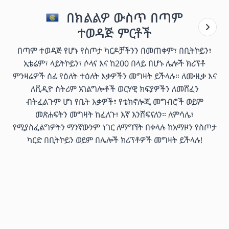
በክልልዎ ውስጥ በጣም
ተወዳጅ ምርቶች
በጣም ተወዳጅ የሆኑ የስጦታ ካርዶቻችንን በመጠቀም፣ በቢትኮይን፣
ኢቴሬም፣ ላይትኮይን፣ ሶላና እና ከ200 በላይ በሆኑ ሌሎች ክሪፕቶ
ምንዛሬዎች ሰፊ የዕለት ተዕለት እቃዎችን መግዛት ይችላሉ። ለሙዚቃ እና
ለቪዲዮ ስትሪም አገልግሎቶች ወርሃዊ ክፍያዎችን ለመሸፈን
ብትፈልጉም ሆነ የቤት እቃዎች፣ የቴክኖሎጂ መግብሮች ወይም
መጽሐፍትን መግዛት ከፈለጉ፣ እኛ እንሸፍናለን። ለምሳሌ፣
የሚያስፈልግዎትን ማንኛውንም ነገር ለማግኘት በቀላሉ ከአማዞን የስጦታ
ካርድ በቢትኮይን ወይም በሌሎች ክሪፕቶዎች መግዛት ይችላሉ!