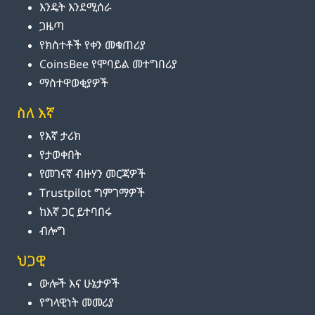
እንዴት እንደሚሰራ
ጋዜጣ
የክስተቶች የቀን መቁጠሪያ
CoinsBee የሞባይል መተግበሪያ
ማስተዋወቂያዎች
ስለ እኛ
የእኛ ታሪክ
የታወቀበት
የመገናኛ ብዙሃን መርጃዎች
Trustpilot ግምገማዎች
ከእኛ ጋር ይተባበሩ
ብሎግ
ህጋዊ
ውሎች እና ሁኔታዎች
የግላዊነት መመሪያ