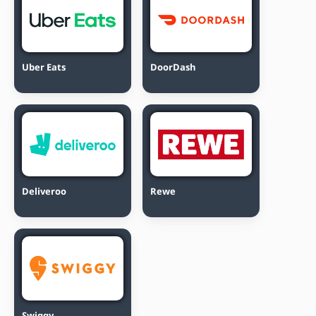
Uber Eats
DoorDash
Deliveroo
Rewe
Swiggy