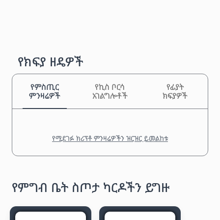
የክፍያ ዘዴዎች
የምስጢር
የኪስ ቦርሳ
የፊያት
ምንዛሬዎች
አገልግሎቶች
ክፍያዎች
የሚደገፉ ክሪፕቶ ምንዛሬዎችን ዝርዝር ይመልከቱ
የምግብ ቤት ስጦታ ካርዶችን ይግዙ