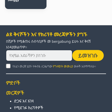
ልዩ ቅናሾችን እና የክሪፕቶ መረጃዎችን ያግኙ
በሺዎች የሚቆጠሩ ሰብሳቢዎች መ bergabung ይሁኑ እና ቅናሽ
እንዳያመልጥዎ።
ይመዝገቡ
የእኔን መረጃ ሂደት ተቀብዬ ለጋዜጣው
የግላዊነት መመሪያ
ውሎች እስማማለሁ።
ምድቦች
መርጃዎች
ድጋፍ እና እገዛ
የሚደገፉ ክሪፕቶዎች