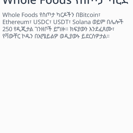
Whole Foods የስጦታ ካርዶችን በBitcoin፣
Ethereum፣ USDC፣ USDT፣ Solana ወይም በሌሎች
250 የዲጂታል ገንዘቦች ይግዙ። ክፍያውን እንደፈጸሙ፣
የቫውቸር ኮዱን በኢሜይልዎ ወዲያውኑ ይደርስዎታል።
ክልል ይምረጡ
መጠን ይምረጡ
የተገመተ ዋጋ
አሁን ይግዙ