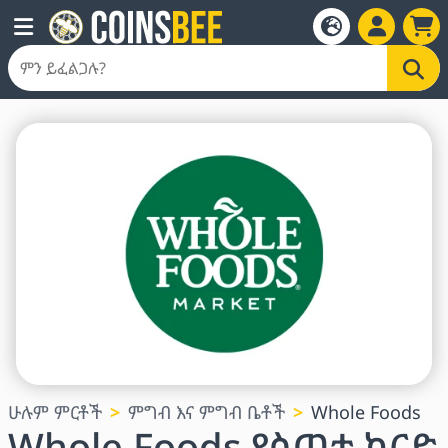
ሁሉም ምርቶች
ምግብ እና ምግብ ቤቶች
Whole Foods
Whole Foods የስጦታ ካርድ