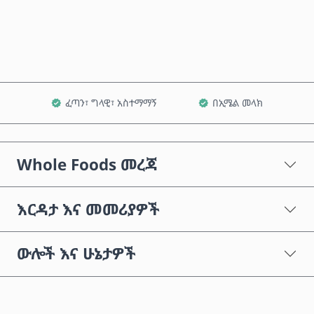
ወደ ጋሪ ጨምር
ፈጣን፣ ግላዊ፣ አስተማማኝ
በኢሜል መላክ
Whole Foods መረጃ
እርዳታ እና መመሪያዎች
ውሎች እና ሁኔታዎች